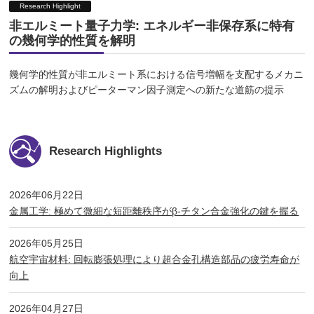
Research Highlight
非エルミート量子力学: エネルギー非保存系に特有
の幾何学的性質を解明
幾何学的性質が非エルミート系における信号増幅を支配するメカニ
ズムの解明およびピーターマン因子測定への新たな道筋の提示
Research Highlights
2026年06月22日
金属工学: 極めて微細な短距離秩序がβ-チタン合金強化の鍵を握る
2026年05月25日
航空宇宙材料: 回転膨張処理により超合金孔構造部品の疲労寿命が
向上
2026年04月27日