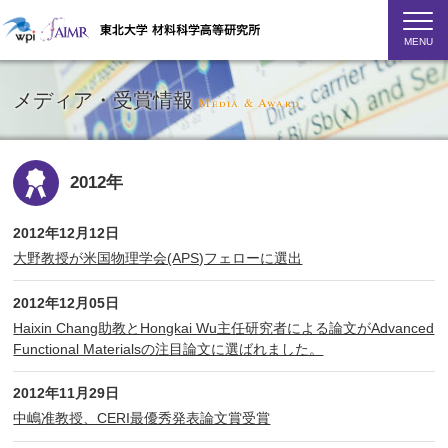
MENU
メディア・受賞情報
Media & Award
2012年
2012年12月12日
大野教授が米国物理学会(APS)フェローに選出
2012年12月05日
Haixin Chang助教とHongkai Wu主任研究者による論文がAdvanced
Functional Materialsの注目論文に選ばれました。
2012年11月29日
中嶋准教授、CERI最優秀発表論文賞受賞