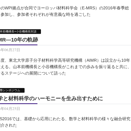
のWPI拠点が合同でヨーロッパ材料科学会（E-MRS）の2016年春季総
に参加し、参加者それぞれが有意義な時を過ごした
本前機構長×小谷機構長対談
IMR—10年の軌跡
6年06月27日
年度、東北大学原子分子材料科学高等研究機構（AIMR）は設立から10年
迎える。山本前機構長と小谷機構長がこれまでの歩みを振り返ると共に
なるステージへの展開について語った
際シンポジウム
学と材料科学のハーモニーを生み出すために
6年04月25日
IS2016では、基礎から応用にわたる、数学と材料科学の様々な融合研究
紹介された