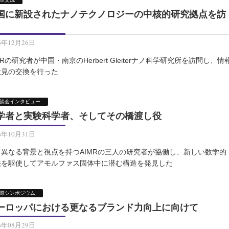
国に新設されたナノテクノロジーの中核的研究拠点を訪
6年12月26日
MRの研究者が中国・南京のHerbert Gleiterナノ科学研究所を訪問し、情
意見の交換を行った
談会インタビュー
学者と実験科学者、そしてその橋渡し役
6年10月31日
く異なる背景と視点を持つAIMRの三人の研究者が協働し、新しい数学的
法を駆使してアモルファス固体中に潜む構造を発見した
際シンポジウム
ーロッパにおける更なるブランド力向上に向けて
6年08月29日