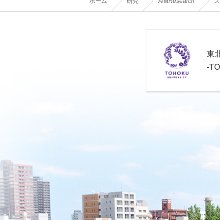
ホーム
研究
AIM
Research
ス
東
-T