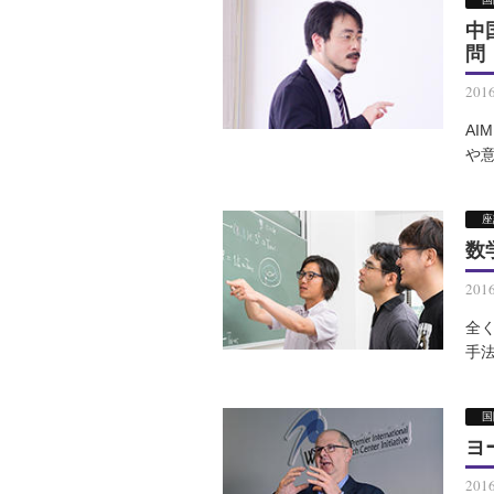
中
問
201
AI
や
座
数
201
全
手
国
ヨ
201