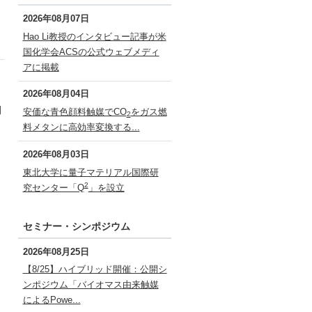
2026年08月07日
Hao Li教授のインタビュー記事が米
国化学会ACSの公式ウェブメディ
アに掲載
2026年08月04日
開
安価な青色顔料触媒でCO
をガス燃
2
料メタンに高効率変換する...
2026年08月03日
東北大学に量子マテリアル国際研
2
究センター「Q
」を設立
セミナー・シンポジウム
2026年08月25日
【8/25】ハイブリッド開催：公開シ
ンポジウム「バイオマス由来触媒
によるPowe...