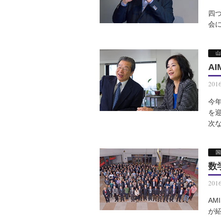
四つ
会
山
A
201
今
を
次
国
数
201
AM
が