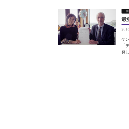
国
最
201
ケ
「
発