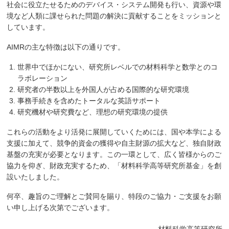
社会に役立たせるためのデバイス・システム開発も行い、資源や環
境など人類に課せられた問題の解決に貢献することをミッションと
しています。
AIMRの主な特徴は以下の通りです。
世界中でほかにない、研究所レベルでの材料科学と数学とのコ
ラボレーション
研究者の半数以上を外国人が占める国際的な研究環境
事務手続きを含めたトータルな英語サポート
研究機材や研究費など、理想の研究環境の提供
これらの活動をより活発に展開していくためには、国や本学による
支援に加えて、競争的資金の獲得や自主財源の拡大など、独自財政
基盤の充実が必要となります。この一環として、広く皆様からのご
協力を仰ぎ、財政充実するため、「材料科学高等研究所基金」を創
設いたしました。
何卒、趣旨のご理解とご賛同を賜り、特段のご協力・ご支援をお願
い申し上げる次第でございます。