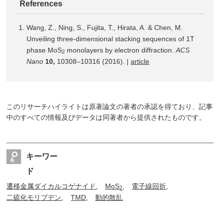
References
Wang, Z., Ning, S., Fujita, T., Hirata, A. & Chen, M.
Unveiling three-dimensional stacking sequences of 1T
phase MoS
monolayers by electron diffraction.
ACS
2
Nano
10,
10308–10316 (2016). |
article
このリサーチハイライトは原著論文の著者の承認を得ており、記事
中のすべての情報及びデータは同著者から提供されたものです。
キーワー
ド
遷移金属ダイカルコゲナイド
MoS
電子線回折
2
二硫化モリブデン
TMD
動的散乱