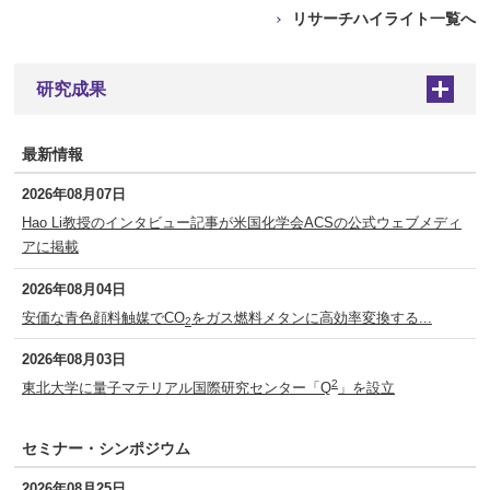
リサーチハイライト一覧へ
研究成果
+
最新情報
2026年08月07日
Hao Li教授のインタビュー記事が米国化学会ACSの公式ウェブメディ
アに掲載
2026年08月04日
安価な青色顔料触媒でCO
をガス燃料メタンに高効率変換する...
2
2026年08月03日
2
東北大学に量子マテリアル国際研究センター「Q
」を設立
セミナー・シンポジウム
2026年08月25日