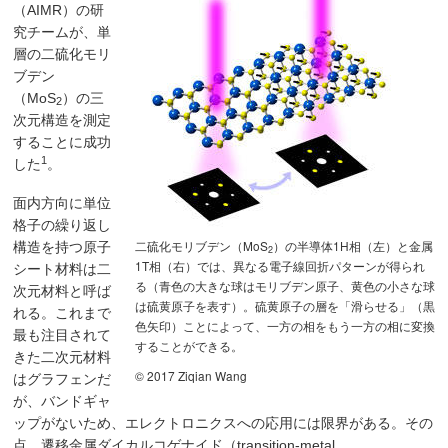
（AIMR）の研
究チームが、単
層の二硫化モリ
ブデン
（MoS
）の三
2
次元構造を測定
することに成功
1
した
。
面内方向に単位
格子の繰り返し
二硫化モリブデン（MoS
）の半導体1H相（左）と金属
構造を持つ原子
2
1T相（右）では、異なる電子線回折パターンが得られ
シート材料は二
る（青色の大きな球はモリブデン原子、黄色の小さな球
次元材料と呼ば
は硫黄原子を表す）。硫黄原子の層を「滑らせる」（黒
れる。これまで
色矢印）ことによって、一方の相をもう一方の相に変換
最も注目されて
することができる。
きた二次元材料
© 2017 Ziqian Wang
はグラフェンだ
が、バンドギャ
ップがないため、エレクトロニクスへの応用には限界がある。その
点、遷移金属ダイカルコゲナイド（transition-metal