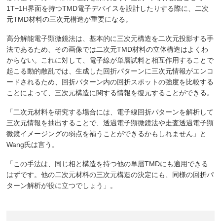
1T−1H界面を持つTMD電子デバイスを設計したりする際に、二次
元TMD材料の三次元構造が重要になる。
高分解能電子顕微鏡法は、基本的に三次元構造を二次元投影する手
法であるため、その画像では二次元TMD材料の立体構造はよくわ
からない。これに対して、電子線が単層試料と相互作用することで
起こる動的散乱では、生成した回折パターンに三次元情報がエンコ
ードされるため、回折パターン内の回折スポットの強度を比較する
ことによって、三次元構造に関する情報を復元することができる。
「二次元材料を研究する場合には、電子線回折パターンを解析して
三次元情報を抽出することで、透過電子顕微鏡法や走査透過電子顕
微鏡イメージングの弱点を補うことができるかもしれません」と
Wang氏は言う。
「この手法は、同じ相と構造を持つ他の単層TMDにも適用できる
はずです。他の二次元材料の三次元構造の決定にも、同様の回折パ
ターン解析が役に立つでしょう」。