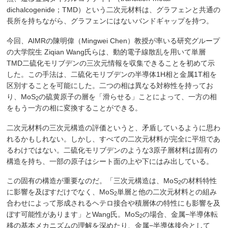
dichalcogenide；TMD）という二次元材料は、グラフェンと共通の
長所を持ちながら、グラフェンにはないバンドギャップを持つ。
今回、AIMRの陳明偉（Mingwei Chen）教授が率いる研究グループ
の大学院生 Ziqian Wang氏らは、動的電子線散乱を用いて単層
TMD二硫化モリブデンの三次元情報を収集できることを初めて示
した。この手法は、二硫化モリブデンの半導体1H相と金属1T相を
区別することを可能にした。二つの相は異なる対称性を持ってお
り、MoS
の硫黄原子の層を「滑らせる」ことによって、一方の相
2
をもう一方の相に変換することができる。
二次元材料の三次元構造の評価というと、矛盾しているように思わ
れるかもしれない。しかし、すべての二次元材料が完全に平坦であ
るわけではない。二硫化モリブデンのような3原子層材料は固有の
構造を持ち、一部の原子はシート面の上や下にはみ出している。
この固有の構造が重要なのだ。「三次元構造は、MoS
の材料特性
2
に影響を及ぼすだけでなく、MoS
単層と他の二次元材料との組み
2
合わせによって形成されるヘテロ接合や積層体の特性にも影響を及
ぼす可能性があります」とWang氏。MoS
の場合、金属−半導体転
2
移の基本メカニズムの理解を深めたり、金属−半導体接合として