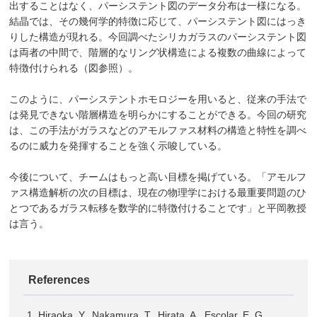
出することはなく、パーシステント図のデータ分布は一様になる。
結晶では、その幾何学的特徴に応じて、パーシステント図にはっき
りした構造が現れる。今回調べたシリカガラスのパーシステント図
は両者の中間で、階層的なリング状構造による複数の曲線によって
特徴付けられる（図参照）。
このように、パーシステントホモロジーを用いると、従来の手法で
は発見できない階層構造を明らかにすることができる。今回の研究
は、この手法がガラスなどのアモルファス材料の構造と特性を調べ
るのに威力を発揮することを強く示唆している。
今後について、チームはもっと高い目標を掲げている。「アモルフ
ァス構造解析の次の目標は、現在の物理学における最重要問題のひ
とつであるガラス転移を数学的に特徴付けることです」と平岡教授
は言う。
References
Hiraoka, Y., Nakamura, T., Hirata, A., Escolar, E. G.,