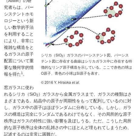
（AIMR）の研
究者らは、パー
システントホモ
ロジーという新
しい数学的手法
を利用すること
により、非常に
複雑な構造をと
るガラスの原子
シリカ（SiO
）ガラスのパーシステント図。パーシス
2
テント図に存在する曲線はシリカガラス中に存在する特
配置について重
徴的なリング原子構造を示している。ここで赤色の球は
要な幾何学的情
O原子、青色の小球はSi原子を表す。
1
報を得た
。
© 2016 Y. Hiraoka
et al.
窓ガラスに使わ
れるシリカ（SiO
）ガラスから金属ガラスまで、ガラスの種類はさ
2
まざまである。結晶中の原子が周期性をもって配列しているのに対
し、ガラス中の原子はほぼランダムに分布している。しかし、ガラ
スの構造は完全にランダムであるわけでもなく、その局所的な原子
秩序はガラスの特性に強い影響を及ぼしうる。ただ、こうした局所
的な原子秩序は全体の乱雑さの中にほとんど埋もれてしまうため、
記述するのは非常に困難だ。