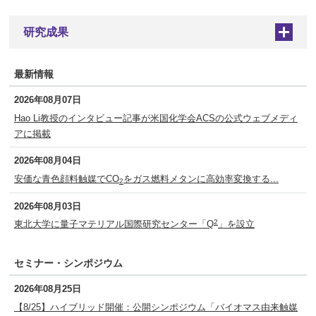
研究成果
+
最新情報
2026年08月07日
Hao Li教授のインタビュー記事が米国化学会ACSの公式ウェブメディ
アに掲載
2026年08月04日
安価な青色顔料触媒でCO
をガス燃料メタンに高効率変換する...
2
2026年08月03日
2
東北大学に量子マテリアル国際研究センター「Q
」を設立
セミナー・シンポジウム
2026年08月25日
【8/25】ハイブリッド開催：公開シンポジウム「バイオマス由来触媒