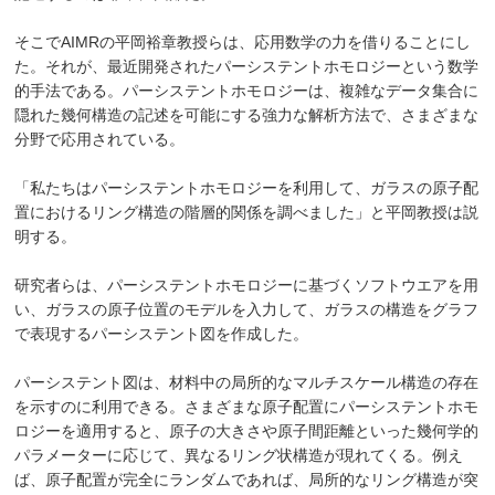
そこでAIMRの平岡裕章教授らは、応用数学の力を借りることにし
た。それが、最近開発されたパーシステントホモロジーという数学
的手法である。パーシステントホモロジーは、複雑なデータ集合に
隠れた幾何構造の記述を可能にする強力な解析方法で、さまざまな
分野で応用されている。
「私たちはパーシステントホモロジーを利用して、ガラスの原子配
置におけるリング構造の階層的関係を調べました」と平岡教授は説
明する。
研究者らは、パーシステントホモロジーに基づくソフトウエアを用
い、ガラスの原子位置のモデルを入力して、ガラスの構造をグラフ
で表現するパーシステント図を作成した。
パーシステント図は、材料中の局所的なマルチスケール構造の存在
を示すのに利用できる。さまざまな原子配置にパーシステントホモ
ロジーを適用すると、原子の大きさや原子間距離といった幾何学的
パラメーターに応じて、異なるリング状構造が現れてくる。例え
ば、原子配置が完全にランダムであれば、局所的なリング構造が突