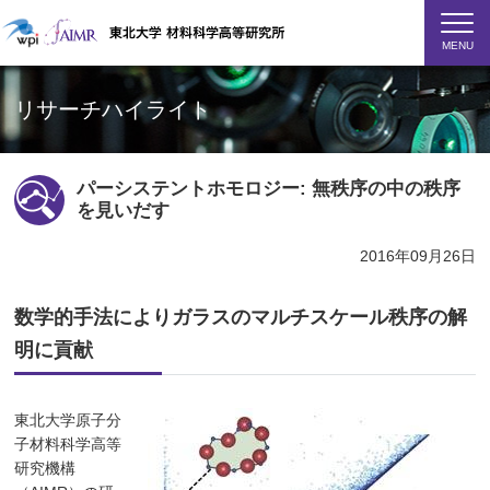
MENU
リサーチハイライト
パーシステントホモロジー: 無秩序の中の秩序
を見いだす
2016年09月26日
数学的手法によりガラスのマルチスケール秩序の解
明に貢献
東北大学原子分
子材料科学高等
研究機構