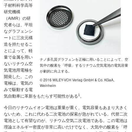
子材料科学高等
研究機構
（AIMR）の研
究者らは、平坦
なグラフェンシ
ートに三次元構
造を持たせるこ
とによって、軽
量で金属を用い
ナノ多孔質グラフェンを正極に用いることによって、空
ないリチウム空
気中の酸素を「呼吸」するリチウム空気電池の電気容量
気電池用電極を
が劇的に向上する。
開発した。この
© 2016 WILEY-VCH Verlag GmbH & Co. KGaA,
電極は、電気の
Weinheim
みで駆動する電
1
気自動車に革新をもたらす可能性がある
。
今日のリチウムイオン電池は重量が重く、電気容量もあまり大きく
ないため、これに代わる二次電池の探索が急がれている。代替二次
電池として有望なのが、リチウム空気二次電池である。この電池は
理論エネルギー密度が非常に高いだけでなく、大気中の酸素を「呼