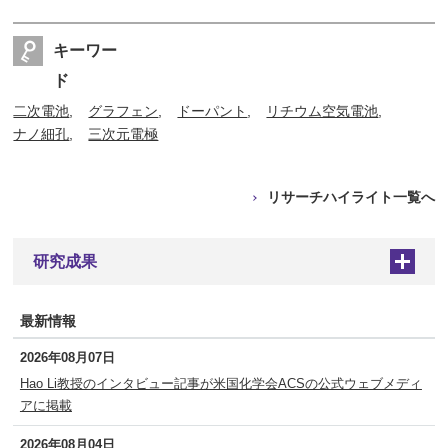
キーワー
ド
二次電池
グラフェン
ドーパント
リチウム空気電池
ナノ細孔
三次元電極
リサーチハイライト一覧へ
研究成果
+
最新情報
2026年08月07日
Hao Li教授のインタビュー記事が米国化学会ACSの公式ウェブメディ
アに掲載
2026年08月04日