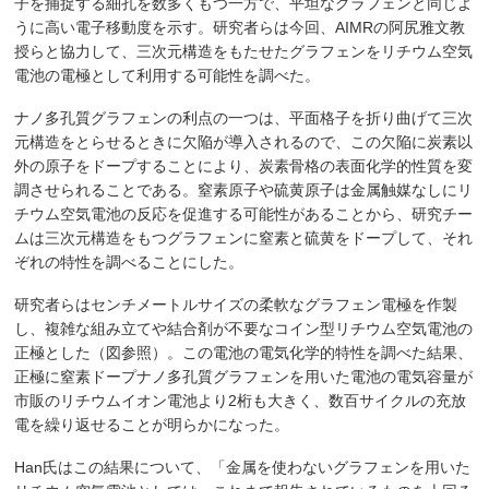
子を捕捉する細孔を数多くもつ一方で、平坦なグラフェンと同じよ
うに高い電子移動度を示す。研究者らは今回、AIMRの阿尻雅文教
授らと協力して、三次元構造をもたせたグラフェンをリチウム空気
電池の電極として利用する可能性を調べた。
ナノ多孔質グラフェンの利点の一つは、平面格子を折り曲げて三次
元構造をとらせるときに欠陥が導入されるので、この欠陥に炭素以
外の原子をドープすることにより、炭素骨格の表面化学的性質を変
調させられることである。窒素原子や硫黄原子は金属触媒なしにリ
チウム空気電池の反応を促進する可能性があることから、研究チー
ムは三次元構造をもつグラフェンに窒素と硫黄をドープして、それ
ぞれの特性を調べることにした。
研究者らはセンチメートルサイズの柔軟なグラフェン電極を作製
し、複雑な組み立てや結合剤が不要なコイン型リチウム空気電池の
正極とした（図参照）。この電池の電気化学的特性を調べた結果、
正極に窒素ドープナノ多孔質グラフェンを用いた電池の電気容量が
市販のリチウムイオン電池より2桁も大きく、数百サイクルの充放
電を繰り返せることが明らかになった。
Han氏はこの結果について、「金属を使わないグラフェンを用いた