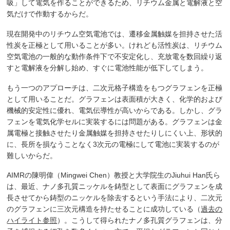
吸」して電気を作ることができるため、リチウム金属と電解液と空
気だけで作動するからだ。
現在開発中のリチウム空気電池では、遷移金属触媒を担持させた活
性炭を正極として用いることが多い。けれども活性炭は、リチウム
空気電池の一般的な動作条件下で不安定化し、充放電を数回繰り返
すと電解液を分解し始め、すぐに電池性能が低下してしまう。
もう一つのアプローチは、二次元格子構造をもつグラフェンを正極
として用いることだ。グラフェンは表面積が大きく、化学的および
機械的安定性に優れ、電気伝導性が高いからである。しかし、グラ
フェンを電気化学セルに実装するには問題がある。グラフェンは金
属電極と接触させたり金属触媒を担持させたりしにくい上、形状的
に、長所を損なうことなく3次元の電極にして電池に実装するのが
難しいからだ。
AIMRの陳明偉（Mingwei Chen）教授と大学院生のJiuhui Han氏ら
は、最近、ナノ多孔質ニッケルを鋳型として表面にグラフェンを成
長させてから鋳型のニッケルを除去するという手法により、二次元
のグラフェンに三次元構造を持たせることに成功している（
過去の
ハイライト参照
）。こうして得られたナノ多孔質グラフェンは、分