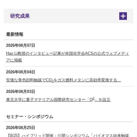
研究成果
+
最新情報
2026年08月07日
Hao Li教授のインタビュー記事が米国化学会ACSの公式ウェブメディ
アに掲載
2026年08月04日
安価な青色顔料触媒でCO
をガス燃料メタンに高効率変換する...
2
2026年08月03日
2
東北大学に量子マテリアル国際研究センター「Q
」を設立
セミナー・シンポジウム
2026年08月25日
【8/25】ハイブリッド開催：公開シンポジウム「バイオマス由来触媒