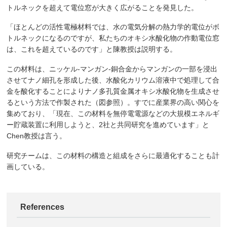
トルネックを超えて電位窓が大きく広がることを発見した。
「ほとんどの活性電極材料では、水の電気分解の熱力学的電位がボ
トルネックになるのですが、私たちのオキシ水酸化物の作動電位窓
は、これを超えているのです」と陳教授は説明する。
この材料は、ニッケル-マンガン-銅合金からマンガンの一部を浸出
させてナノ細孔を形成した後、水酸化カリウム溶液中で処理して合
金を酸化することによりナノ多孔質金属オキシ水酸化物を生成させ
るという方法で作製された（図参照）。すでに産業界の高い関心を
集めており、「現在、この材料を無停電電源などの大規模エネルギ
ー貯蔵装置に利用しようと、2社と共同研究を進めています」と
Chen教授は言う。
研究チームは、この材料の構造と組成をさらに最適化することも計
画している。
References