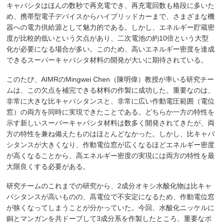
キャパシタはほんの数秒で再充電でき、再充電回数も格段に多いた
め、携帯型電子デバイスからハイブリッドカーまで、さまざまな機
器への電力供給源として魅力的である。しかし、エネルギー貯蔵密
度が比較的低いという欠点があり、二次電池の約10倍という大型
化が必要になる場合が多い。このため、高いエネルギー密度を達成
できるスーパーキャパシタ材料の開発が大いに期待されている。
このたび、AIMRのMingwei Chen（陳明偉）教授が率いる研究チー
ムは、この欠点を補完できる材料の作製に成功した。重要なのは、
非常に大きな比キャパシタンスと、非常に広い作動電圧範囲（電位
窓）の両方を同時に実現できたことである。どちらか一方の特性を
示す新しいスーパーキャパシタ材料は数多く開発されてきたが、両
方の特性を兼ね備えたものはほとんどなかった。しかし、比キャパ
シタンスが大きくなり、作動電位窓が広くなるほどエネルギー密度
が高くなることから、高エネルギー密度の実現には両方の特性を最
大限良くする必要がある。
研究チームのこれまでの研究から、2成分オキシ水酸化物は比キャ
パシタンスが高いものの、高電位で不安定になるため、作動電位窓
が狭くなってしまうことが分かっていた。今回、水酸化ニッケルに
銅とマンガンを共ドープして3成分系を作製したところ、重要なボ