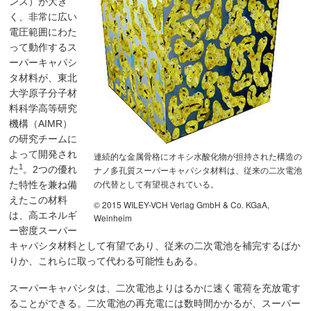
ンス）が大き
く、非常に広い
電圧範囲にわた
って動作するス
ーパーキャパシ
タ材料が、東北
大学原子分子材
料科学高等研究
機構（AIMR）
の研究チームに
よって開発され
連続的な金属骨格にオキシ水酸化物が担持された構造の
1
ナノ多孔質スーパーキャパシタ材料は、従来の二次電池
た
。2つの優れ
の代替として有望視されている。
た特性を兼ね備
えたこの材料
© 2015 WILEY-VCH Verlag GmbH & Co. KGaA,
は、高エネルギ
Weinheim
ー密度スーパー
キャパシタ材料として有望であり、従来の二次電池を補完するばか
りか、これらに取って代わる可能性もある。
スーパーキャパシタは、二次電池よりはるかに速く電荷を充放電す
ることができる。二次電池の再充電には数時間かかるが、スーパー