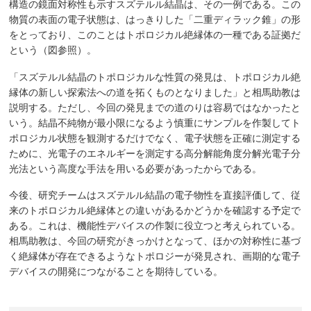
構造の鏡面対称性も示すスズテルル結晶は、その一例である。この
物質の表面の電子状態は、はっきりした「二重ディラック錐」の形
をとっており、このことはトポロジカル絶縁体の一種である証拠だ
という（図参照）。
「スズテルル結晶のトポロジカルな性質の発見は、トポロジカル絶
縁体の新しい探索法への道を拓くものとなりました」と相馬助教は
説明する。ただし、今回の発見までの道のりは容易ではなかったと
いう。結晶不純物が最小限になるよう慎重にサンプルを作製してト
ポロジカル状態を観測するだけでなく、電子状態を正確に測定する
ために、光電子のエネルギーを測定する高分解能角度分解光電子分
光法という高度な手法を用いる必要があったからである。
今後、研究チームはスズテルル結晶の電子物性を直接評価して、従
来のトポロジカル絶縁体との違いがあるかどうかを確認する予定で
ある。これは、機能性デバイスの作製に役立つと考えられている。
相馬助教は、今回の研究がきっかけとなって、ほかの対称性に基づ
く絶縁体が存在できるようなトポロジーが発見され、画期的な電子
デバイスの開発につながることを期待している。