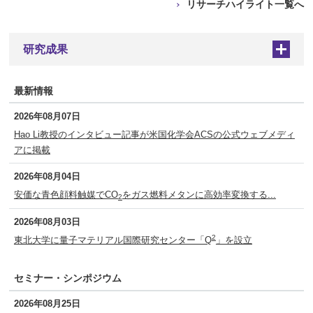
リサーチハイライト一覧へ
研究成果
+
最新情報
2026年08月07日
Hao Li教授のインタビュー記事が米国化学会ACSの公式ウェブメディ
アに掲載
2026年08月04日
安価な青色顔料触媒でCO
をガス燃料メタンに高効率変換する...
2
2026年08月03日
2
東北大学に量子マテリアル国際研究センター「Q
」を設立
セミナー・シンポジウム
2026年08月25日