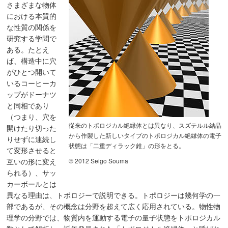
さまざまな物体
における本質的
な性質の関係を
研究する学問で
ある。たとえ
ば、構造中に穴
がひとつ開いて
いるコーヒーカ
ップがドーナツ
と同相であり
（つまり、穴を
従来のトポロジカル絶縁体とは異なり、スズテルル結晶
開けたり切った
から作製した新しいタイプのトポロジカル絶縁体の電子
りせずに連続し
状態は「二重ディラック錐」の形をとる。
て変形させると
© 2012 Seigo Souma
互いの形に変え
られる）、サッ
カーボールとは
異なる理由は、トポロジーで説明できる。トポロジーは幾何学の一
部であるが、その概念は分野を超えて広く応用されている。物性物
理学の分野では、物質内を運動する電子の量子状態をトポロジカル