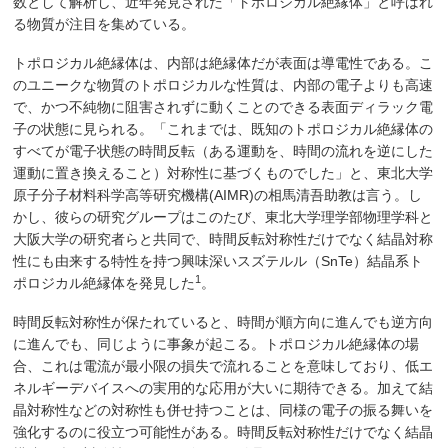
数として解析し、近年発見された「トポロジカル絶縁体」と呼ばれ
る物質が注目を集めている。
トポロジカル絶縁体は、内部は絶縁体だが表面は導電性である。こ
のユニークな物質のトポロジカルな性質は、内部の電子よりも高速
で、かつ不純物に阻害されずに動くことのできる表面ディラック電
子の状態に見られる。「これまでは、既知のトポロジカル絶縁体の
すべてが電子状態の時間反転（ある運動を、時間の流れを逆にした
運動に置き換えること）対称性に基づくものでした」と、東北大学
原子分子材料科学高等研究機構(AIMR)の相馬清吾助教は言う。し
かし、彼らの研究グループはこのたび、東北大学理学部物理学科と
大阪大学の研究者らと共同で、時間反転対称性だけでなく結晶対称
性にも由来する特性を持つ興味深いスズテルル（SnTe）結晶系ト
1
ポロジカル絶縁体を発見した
。
時間反転対称性が保たれていると、時間が順方向に進んでも逆方向
に進んでも、同じように事象が起こる。トポロジカル絶縁体の場
合、これは電流が最小限の損失で流れることを意味しており、低エ
ネルギーデバイスへの実用的な応用が大いに期待できる。加えて結
晶対称性などの対称性も併せ持つことは、同様の電子の振る舞いを
強化するのに役立つ可能性がある。時間反転対称性だけでなく結晶