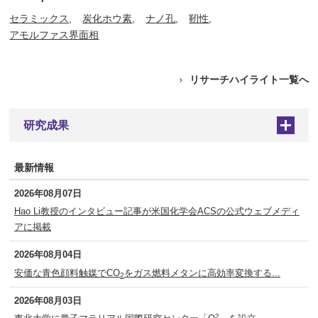
セラミックス
炭化ホウ素
ナノ孔
靭性
アモルファス界面相
リサーチハイライト一覧へ
研究成果
+
最新情報
2026年08月07日
Hao Li教授のインタビュー記事が米国化学会ACSの公式ウェブメディ
アに掲載
2026年08月04日
安価な青色顔料触媒でCO
をガス燃料メタンに高効率変換する...
2
2026年08月03日
2