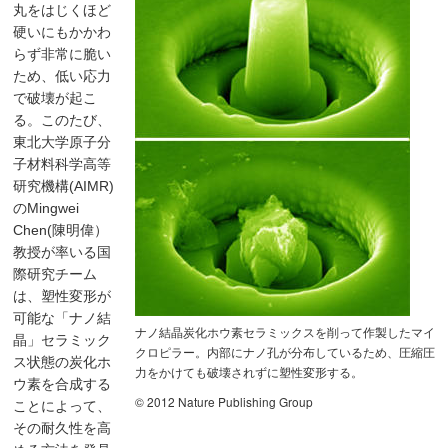
丸をはじくほど
硬いにもかかわ
らず非常に脆い
ため、低い応力
で破壊が起こ
る。このたび、
東北大学原子分
子材料科学高等
研究機構(AIMR)
のMingwei
Chen(陳明偉）
教授が率いる国
際研究チーム
は、塑性変形が
可能な「ナノ結
ナノ結晶炭化ホウ素セラミックスを削って作製したマイ
晶」セラミック
クロピラー。内部にナノ孔が分布しているため、圧縮圧
ス状態の炭化ホ
力をかけても破壊されずに塑性変形する。
ウ素を合成する
© 2012 Nature Publishing Group
ことによって、
その耐久性を高