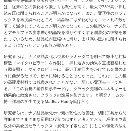
機械特性を確認する実験を行ったところ、この新しいセラミックス
は、従来のどの炭化ホウ素よりも靭性が高く、最大で75%高い押し
込み圧に耐えられることが明らかになった。また、変形後のセラミ
ックスを再度調べたところ、結晶粒には変化がなく、ナノ孔の数が
著しく減少していることが明らかになった。この観察から、ナノ孔
とアモルファス炭素層が結晶粒を滑りやすくする潤滑剤の役割を果
たしているため、結晶粒が圧縮中に滑り、より高い圧力に耐えられ
るようになったという仮説が導かれた。
研究者らは、ナノ結晶炭化ホウ素セラミックスを削って微小な柱状
構造（マイクロピラー）を作製し、押し込みの効果を直接観察した
（図参照）。マイクロピラーは、高い圧縮圧力をかけても金属のよ
うに曲がるだけで、粉々に砕けることはなかった。これは、この種
の高硬度材料では観察されたことがない、新しい変形モードであ
る。「この新規の塑性変形モードは、クラック先端のエネルギーを
効果的に散逸させ、クラックの進展を防ぎます」 と研究チームの
博士課程の学生であるMadhav Reddy氏は言う。
研究者らは、ナノ結晶炭化ホウ素の靭性の改善は、切削工具から防
護服までさまざまな応用に役立つはずだと考えており、炭化ホウ素
以外の高硬度セラミックス（炭化ケイ素など）にもこの強化方法を