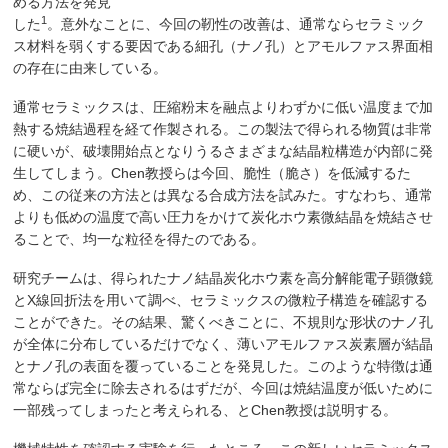
める方法を発見
1
した
。意外なことに、今回の靭性の改善は、通常ならセラミック
ス材料を弱くする要因である細孔（ナノ孔）とアモルファス界面相
の存在に由来している。
通常セラミックスは、圧縮粉末を融点よりわずかに低い温度まで加
熱する焼結過程を経て作製される。この製法で得られる物質は非常
に硬いが、破壊開始点となりうるさまざまな結晶粒構造が内部に発
生してしまう。Chen教授らは今回、脆性（脆さ）を低減するた
め、この従来の方法とは異なる合成方法を試みた。すなわち、通常
よりも低めの温度で高い圧力をかけて炭化ホウ素微結晶を焼結させ
ることで、均一な粒径を得たのである。
研究チームは、得られたナノ結晶炭化ホウ素を高分解能電子顕微鏡
とX線回折法を用いて調べ、セラミックスの微粒子構造を確認する
ことができた。その結果、驚くべきことに、不規則な形状のナノ孔
が全体に分布しているだけでなく、薄いアモルファス炭素層が結晶
とナノ孔の表面を覆っていることを発見した。このような特徴は通
常ならば完全に除去されるはずだが、今回は焼結温度が低いために
一部残ってしまったと考えられる、とChen教授は説明する。