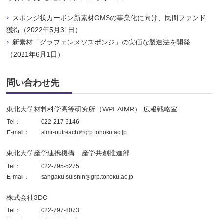
スポンジ状カーボン新素材GMSの事業化に向け、民間ファンド
獲得
（2022年5月31日）
新素材「グラフェンメソスポンジ」の安価な製造法を開発
（2021年6月1日）
問い合わせ先
東北大学材料科学高等研究所（WPI-AIMR） 広報戦略室
Tel：
022-217-6146
E-mail：
aimr-outreach＠grp.tohoku.ac.jp
東北大学産学連携機構 産学共創推進部
Tel：
022-795-5275
E-mail：
sangaku-suishin@grp.tohoku.ac.jp
株式会社3DC
Tel：
022-797-8073