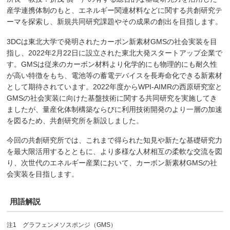
産学連携体制のもと、エネルギー関連材料などに関する共創研究テ
ーマを探索し、新規共同研究課題やその成果の創出を目指します。
3DCは東北大学で発明されたカーボン新素材GMSの社会実装を目
指し、2022年2月22日に設立された東北大発スタートアップ企業で
す。GMSは従来のカーボン材料より化学的にも物理的にも耐久性
が高い特徴をもち、電池等の蓄電デバイスを長寿命化できる新素材
として期待されています。2022年度からWPI-AIMRの西原研究室と
GMSの社会実装に向けた基盤技術に関する共同研究を実施してき
ましたが、量産化体制構築ならびに利用技術開発のより一層の加速
を図るため、共創研究所を新設しました。
今回の共創研究所では、これまで得られた知見や新たな基礎研究力
を最大限活用するとともに、より多様な人材相互の柔軟な交流を図
り、次世代のエネルギー産業において、カーボン新素材GMSの社
会実装を目指します。
用語解説
注1 グラフェンメソスポンジ（GMS）