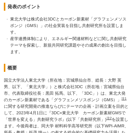
発表のポイント
東北大学は株式会社3DCとカーボン新素材「グラフェンメソス
ポンジ（GMS）」の社会実装を目指し共創研究所を設置しま
す。
産学連携体制により、エネルギー関連材料などに関し共創研究
テーマを探索し、新規共同研究課題やその成果の創出を目指し
ます。
概要
国立大学法人東北大学（所在地：宮城県仙台市、総長：大野 英
男、以下、「東北大学」）と株式会社3DC（所在地：宮城県仙台
市、代表取締役社長：黒田 拓馬、以下、「3DC」）は、東北大発
注1
のカーボン新素材である「グラフェンメソスポンジ（GMS）」
に関する研究開発の推進ならびにテーマの企画・計画立案を目的と
して、2023年4月1日に『3DC×東北大学 カーボン新素材GMSで
注2
「世界を変える」共創研究ラボ』(以下「共創研究所」)
を設置し
ます。今後両者は、同大学 材料科学高等研究所（以下WPI-AIMR、
所長・教授：折茂 慎一）の有する総合的な基礎研究力を活用した