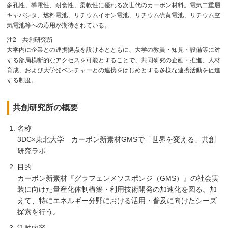
多孔性、導電性、耐食性、柔軟性に優れる次世代のカーボン材料。電気二重層
キャパシタ、燃料電池、リチウムイオン電池、リチウム硫黄電池、リチウム空
気電池等への応用が期待されている。
注2 共創研究所
大学内に企業との連携拠点を設けるとともに、大学の教員・知見・設備等に対
する部局横断的なアクセスを可能とすることで、共同研究の企画・推進、人材
育成、および大学発ベンチャーとの連携をはじめとする多様な連携活動を促進
する制度。
共創研究所の概要
名称
3DC×東北大学 カーボン新素材GMSで「世界を変える」共創
研究ラボ
目的
カーボン新素材『グラフェンメソスポンジ（GMS）』の社会実
装に向けた量産化体制構築・利用技術開発の加速化を図る。加
えて、特にエネルギー分野における活用・普及に向けたシーズ
探索を行う。
活動内容