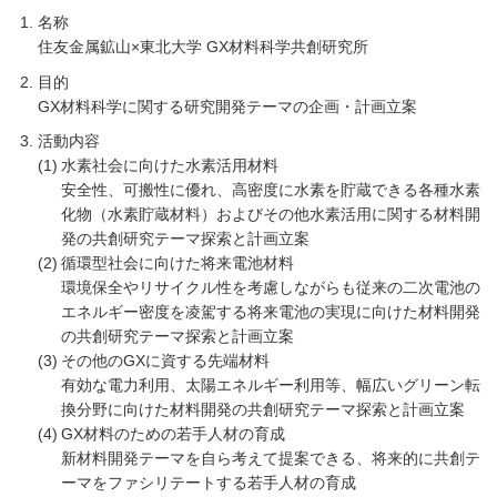
名称
住友金属鉱山×東北大学 GX材料科学共創研究所
目的
GX材料科学に関する研究開発テーマの企画・計画立案
活動内容
水素社会に向けた水素活用材料
安全性、可搬性に優れ、高密度に水素を貯蔵できる各種水素
化物（水素貯蔵材料）およびその他水素活用に関する材料開
発の共創研究テーマ探索と計画立案
循環型社会に向けた将来電池材料
環境保全やリサイクル性を考慮しながらも従来の二次電池の
エネルギー密度を凌駕する将来電池の実現に向けた材料開発
の共創研究テーマ探索と計画立案
その他のGXに資する先端材料
有効な電力利用、太陽エネルギー利用等、幅広いグリーン転
換分野に向けた材料開発の共創研究テーマ探索と計画立案
GX材料のための若手人材の育成
新材料開発テーマを自ら考えて提案できる、将来的に共創テ
ーマをファシリテートする若手人材の育成