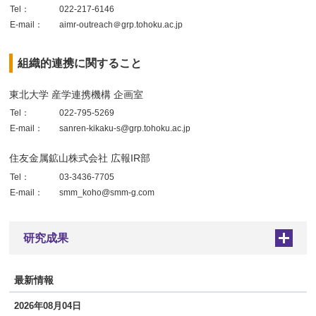
Tel：
022-217-6146
E-mail：
aimr-outreach＠grp.tohoku.ac.jp
組織的連携に関すること
東北大学 産学連携機構 企画室
Tel：
022-795-5269
E-mail：
sanren-kikaku-s@grp.tohoku.ac.jp
住友金属鉱山株式会社 広報IR部
Tel：
03-3436-7705
E-mail：
smm_koho@smm-g.com
研究成果
+
最新情報
2026年08月04日