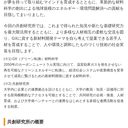
が夢を持って取り組むマインドを育成するとともに、革新的な材料
科学の創出による地球規模のエネルギー・環境問題解決への貢献を
目指してまいりました。
今回の共創研究所では、これまで得られた知見や新たな基礎研究力
を最大限活用するとともに、より多様な人材相互の柔軟な交流を図
り、GXに資する新材料開発テーマを自ら考えて提案できる若手人
材を育成することで、人や環境と調和したものづくり技術の社会実
装を目指します。
(※1) GX（グリーン転換）材料科学
2050年のカーボンニュートラル実現に向けて、温室効果ガスを発生させない
再生可能なクリーンエネルギーに転換し、経済社会システムや産業構造を変革
させて成長に繋げるための新材料開発に資する材料科学。
(※2) 共創研究所
大学内に企業との連携拠点を設けるとともに、大学の教員・知見・設備等に対
する部局横断的なアクセスを可能とすることで、共同研究の企画・推進、人材
育成、および大学発ベンチャーとの連携をはじめとする多様な連携活動を促進
する制度。
共創研究所の概要