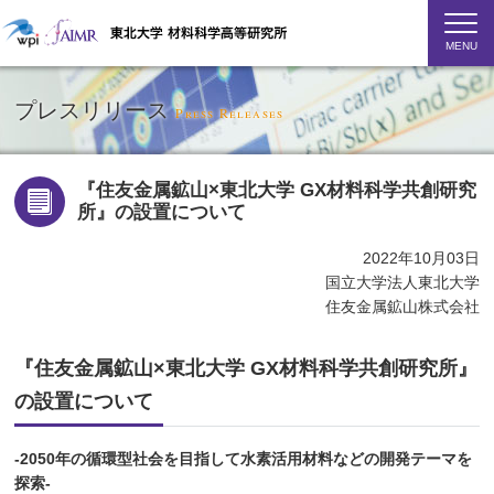
MENU
プレスリリース
Press Releases
『住友金属鉱山×東北大学 GX材料科学共創研究
所』の設置について
2022年10月03日
国立大学法人東北大学
住友金属鉱山株式会社
『住友金属鉱山×東北大学 GX材料科学共創研究所』
の設置について
-2050年の循環型社会を目指して水素活用材料などの開発テーマを
探索-