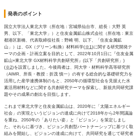
発表のポイント
国立大学法人東北大学（所在地：宮城県仙台市、総長：大野 英
男、以下、「東北大学」）と住友金属鉱山株式会社（所在地：東京
都港区新橋、代表取締役社長：野崎 明、以下、「住友金属鉱
山」）は、GX（グリーン転換）材料科学(
※1
)に関する研究開発テ
ーマの企画・計画立案を目的として、2022年10月1日に『住友金属
鉱山×東北大学 GX材料科学共創研究所』(以下「共創研究所」)
(
※2
)を設置しました。今後両者は、同大学・材料科学高等研究所
（AIMR、所長・教授：折茂 慎一）の有する総合的な基礎研究力を
活用した産学連携体制のもと、2050年の循環型社会を見据えた水
素活用材料などに関する共創研究テーマを探索し、新規共同研究課
題やその成果の創出を目指します。
これまで東北大学と住友金属鉱山は、2020年に「太陽エネルギー
社会」の実現というビジョンの達成に向けて2018年から2年間議論
を重ね、2050年の「ありたい姿」と「ビジョン」を策定しまし
た。それらに基づき、ビジョン共創型パートナーシップに基づく取
組みを開始し、ビジョンの達成に向けて、共同研究を通じて研究者