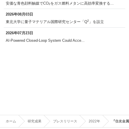
安価な青色顔料触媒でCO
をガス燃料メタンに高効率変換する...
2
2026年08月03日
2
東北大学に量子マテリアル国際研究センター「Q
」を設立
2026年07月23日
AI-Powered Closed-Loop System Could Acce...
ホーム
研究成果
プレスリリース
2022年
『住友金属