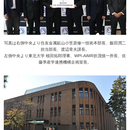
写真は右側中央より住友金属鉱山小笠原修一技術本部長、飯田潤二
担当部長、渡辺章夫課長。
左側中央より東北大学 植田拓郎理事、WPI-AIMR折茂慎一所長、佐
藤準産学連携機構企画室長。