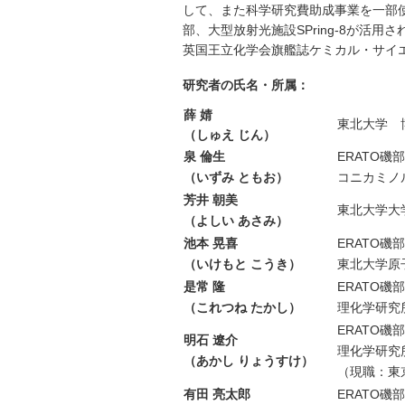
して、また科学研究費助成事業を一部
部、大型放射光施設SPring-8が活用
英国王立化学会旗艦誌ケミカル・サイ
研究者の氏名・所属：
薛 婧
東北大学 
（しゅえ じん）
泉 倫生
ERATO
（いずみ ともお）
コニカミノ
芳井 朝美
東北大学大
（よしい あさみ）
池本 晃喜
ERATO
（いけもと こうき）
東北大学原
是常 隆
ERATO
（これつね たかし）
理化学研究
ERATO
明石 遼介
理化学研究
（あかし りょうすけ）
（現職：東
有田 亮太郎
ERATO