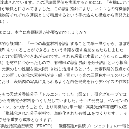
が達成されています。この理論限界値を実現するためには、「有機ELデ
針が最良と目されてきました。この設計指針により、いくつもの有機物
機物質それぞれを薄膜として積層するという手の込んだ構造から高発光
１）。
ためには、本当に多層構造が必要なのでしょうか？
本的な疑問に、「一つの基盤材料を設計することで単一層ながら、ほぼ
機ELをつくることができる」という常識を覆す発見をもたらしました
るだけで照明ができあがるのです。それも炭素と水素というたった二種
素）を材料につかったもので、有機ELの設計指針を分子設計という根底
。元素のもつ性能を最大限引き出し活用するという、元素戦略的観点か
、この新しい炭化水素材料が赤・緑・青という光の三原色すべてのリン
ており、表紙図の写真に見られるような白色発光を行うデバイスの作製
をもつ天然芳香族分子「トルエン」でした（図２）。研究グループでは
」から有機電子材料をつくりだしていました。今回の発見は、ベンゼンの
ルエン」をつかうことで、より高機能な単一層・高発光効率有機ELの基
。「単純化された分子材料で、単純化された有機ELをつくりだす」。そ
させる重要な成果となります。
事業総括実施型研究（ERATO）「磯部縮退π集積プロジェクト」の一環