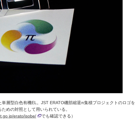
層型白色有機EL。JST ERATO磯部縮退π集積プロジェクトのロゴを
るための対照として用いられている。
t.go.jp/erato/isobe/
でも確認できる）