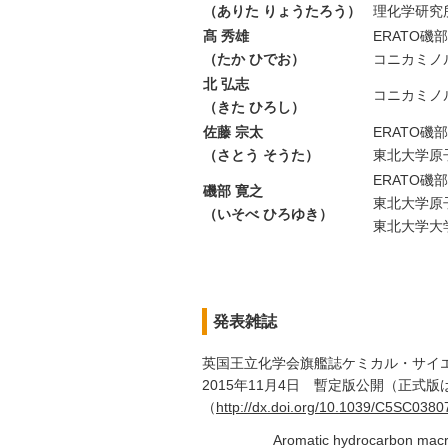
（ありた りょうたろう）
理化学研究
髙 秀雄
ERATO
（たか ひでお）
コニカミノ
北 弘志
コニカミノ
（きた ひろし）
佐藤 宗太
ERATO
（さとう そうた）
東北大学原
ERATO
磯部 寛之
東北大学原
（いそべ ひろゆき）
東北大学大
発表雑誌
英国王立化学会旗艦誌ケミカル・サイエンス（C
2015年11月4日 暫定版公開（正式
（
http://dx.doi.org/10.1039/C5SC038
Aromatic hydrocarbon macrocy