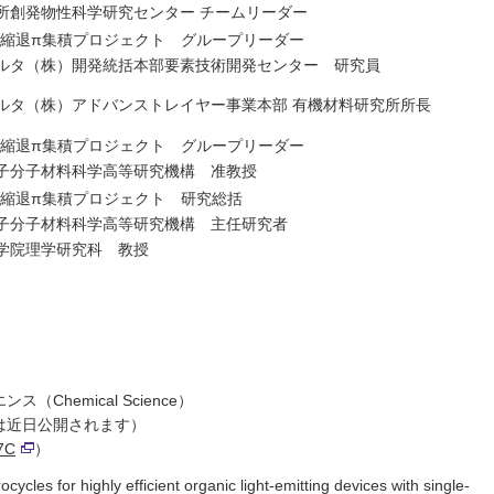
所創発物性科学研究センター チームリーダー
磯部縮退π集積プロジェクト グループリーダー
ルタ（株）開発統括本部要素技術開発センター 研究員
ルタ（株）アドバンストレイヤー事業本部 有機材料研究所所長
磯部縮退π集積プロジェクト グループリーダー
子分子材料科学高等研究機構 准教授
磯部縮退π集積プロジェクト 研究総括
子分子材料科学高等研究機構 主任研究者
学院理学研究科 教授
hemical Science）
版は近日公開されます）
07C
）
cles for highly efficient organic light-emitting devices with single-