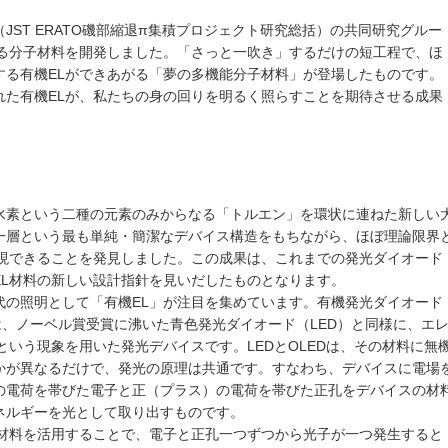
JST ERATO磯部縮退π集積プロジェクト研究総括）の共同研究グルー
する分子材料を開発しました。「さっと一吹き」するだけの短工程で、ほ
する有機ELができあがる「夢の多機能分子材料」が登場したものです。
れた有機ELが、私たちの身の回りを明るく照らすことを期待させる成果
水素という二種の元素のみからなる「トルエン」を環状に連ねた新しい
一層という最も単純・簡潔なデバイス構造をもちながら、ほぼ理論限界
実現できることを発見しました。この成果は、これまでの発光ダイオード
EL材料の新しい設計指針を見いだしたものとなります。
代の照明として「有機EL」が注目を集めています。有機発光ダイオード
は、ノーベル賞受賞に沸いた青色発光ダイオード（LED）と同様に、エ
という現象を用いた発光デバイスです。LEDとOLEDは、その材料に無
かが異なるだけで、発光の原理は共通です。すなわち、デバイスに電場
の電荷を帯びた電子と正（プラス）の電荷を帯びた正孔をデバイスの材
ネルギーを光として取り出すものです。
光材料を活用することで、電子と正孔一つずつから光子が一つ発生すると