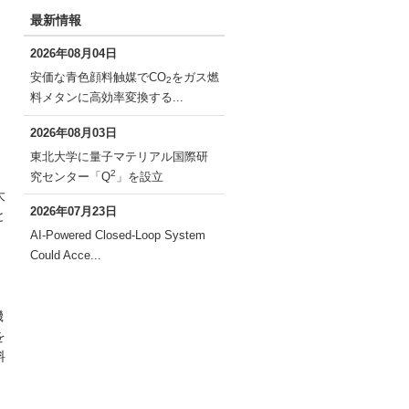
最新情報
2026年08月04日
安価な青色顔料触媒でCO
をガス燃
2
料メタンに高効率変換する...
2026年08月03日
東北大学に量子マテリアル国際研
2
究センター「Q
」を設立
大
2026年07月23日
と
AI-Powered Closed-Loop System
Could Acce...
レ
機
を
料