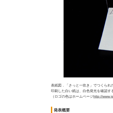
表紙図．「さっと一吹き」でつくられた単
印刷した白い紙は、白色発光を確認す
（ロゴの色はホームページ
http://www.js
発表概要