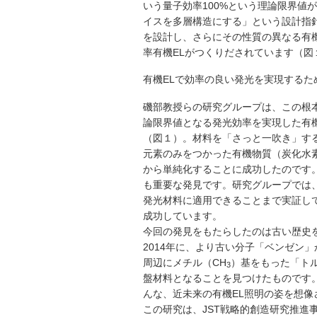
いう量子効率100%という理論限界値
イスを多層構造にする」という設計指
を設計し、さらにその性質の異なる有
率有機ELがつくりだされています（図
有機ELで効率の良い発光を実現する
磯部教授らの研究グループは、この根
論限界値となる発光効率を実現した有
（図１）。材料を「さっと一吹き」す
元素のみをつかった有機物質（炭化水
から単純化することに成功したのです
も重要な発見です。研究グループでは
発光材料に適用できることまで実証し
成功しています。
今回の発見をもたらしたのは古い歴史
2014年に、より古い分子「ベンゼン
周辺にメチル（CH
）基をもった「ト
3
盤材料となることを見つけたものです
んな、近未来の有機EL照明の姿を想像
この研究は、JST戦略的創造研究推進