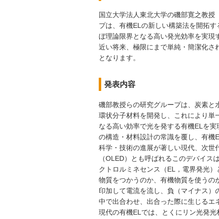
国立大学法人東北大学の磯部寛之教授（
プは、有機ELの新しい構築法を開拓
ぼ理論限界となる高い発光効率を実現
近い将来、極限にまで単純・簡潔化さ
となります。
発表内容
磯部教授らの研究グループは、炭素と
環状分子材料を開発し、これにより単
なる高い効率で光を発する有機ELを
の構造・材料設計の常識を覆し、有機
科学・技術の進展が著しい現代、次世
（OLED）とも呼ばれるこのデバイス
クトロルミネセンス（EL，電界発光）
物質をつかうのか、有機物質を使うの
印加して電流を流し、負（マイナス）
中で出合わせ、出合った際に生じるエ
現代の有機ELでは、とくにリン光発