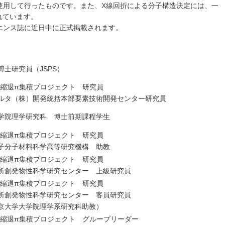
使用して行ったものです。また、X線回折による分子構造決定には、一
されています。
エンス誌に近日中に正式掲載されます。
博士研究員（JSPS）
磯部縮退π集積プロジェクト 研究員
ルタ（株）開発統括本部要素技術開発センター研究員
学院理学研究科 博士前期課程学生
磯部縮退π集積プロジェクト 研究員
子分子材料科学高等研究機構 助教
磯部縮退π集積プロジェクト 研究員
所創発物性科学研究センター 上級研究員
磯部縮退π集積プロジェクト 研究員
所創発物性科学研究センター 客員研究員
京大学大学院理学系研究科助教）
磯部縮退π集積プロジェクト グループリーダー