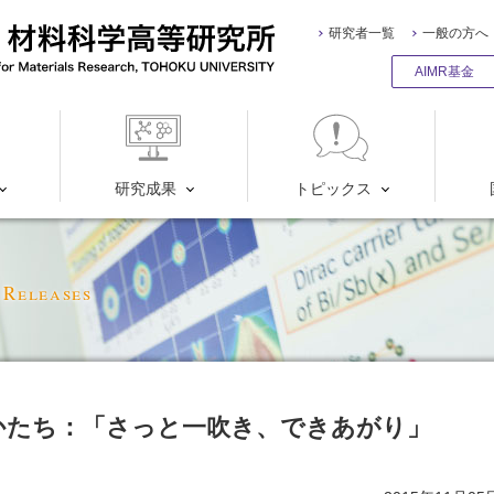
研究者一覧
一般の方へ
AIMR基金
研究成果
トピックス
 Releases
かたち：「さっと一吹き、できあがり」