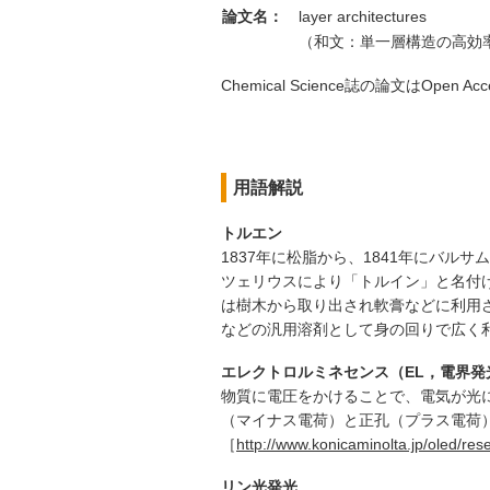
論文名：
layer architectures
（和文：単一層構造の高効
Chemical Science誌の論文はO
用語解説
トルエン
1837年に松脂から、1841年にバルサム
ツェリウスにより「トルイン」と名付け
は樹木から取り出され軟膏などに利用
などの汎用溶剤として身の回りで広く
エレクトロルミネセンス（EL，電界発
物質に電圧をかけることで、電気が光
（マイナス電荷）と正孔（プラス電荷
［
http://www.konicaminolta.jp/oled/res
リン光発光