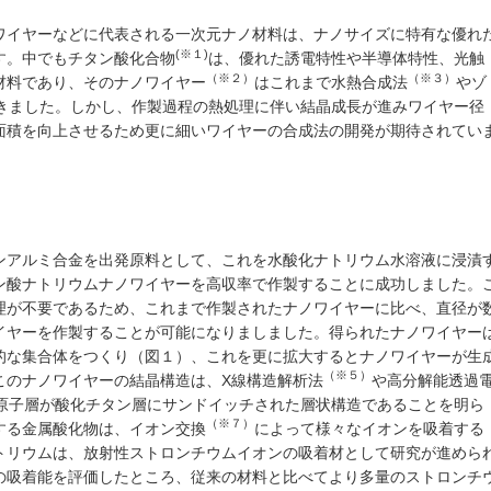
ワイヤーなどに代表される一次元ナノ材料は、ナノサイズに特有な優れ
(※１)
す。中でもチタン酸化合物
は、優れた誘電特性や半導体特性、光触
（※２）
（※３）
材料であり、そのナノワイヤー
はこれまで水熱合成法
やゾ
きました。しかし、作製過程の熱処理に伴い結晶成長が進みワイヤー径
面積を向上させるため更に細いワイヤーの合成法の開発が期待されてい
ンアルミ合金を出発原料として、これを水酸化ナトリウム水溶液に浸漬
ン酸ナトリウムナノワイヤーを高収率で作製することに成功しました。
理が不要であるため、これまで作製されたナノワイヤーに比べ、直径が
イヤーを作製することが可能になりましました。得られたナノワイヤー
的な集合体をつくり（図１）、これを更に拡大するとナノワイヤーが生
（※５）
このナノワイヤーの結晶構造は、X線構造解析法
や高分解能透過
原子層が酸化チタン層にサンドイッチされた層状構造であることを明ら
（※７）
する金属酸化物は、イオン交換
によって様々なイオンを吸着する
トリウムは、放射性ストロンチウムイオンの吸着材として研究が進めら
の吸着能を評価したところ、従来の材料と比べてより多量のストロンチ