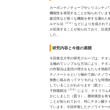
カーボンナノチューブやシリコンナノ
機能性を発現することが知られていま
媒活性など様々な機能を有する優れた
（※４）
ルゲル法
などにより合成されて
が拡張することが知られており、比表
した。
研究内容と今後の展開
今回東北大学の研究グループは、チタ
る極めてシンプルな方法により、チタ
の作製法は直径の増大をもたらす熱処
ナノメートルという極めて細いナノワ
無数に絡み合ってマリモのような特徴
していることがわかります（図２）。
（※６）
子顕微鏡法
により、ナトリウム
かにしました（図３）。層状構造を有
ことが知られており、特にチタン酸ナ
ています。今回作製したナノワイヤー