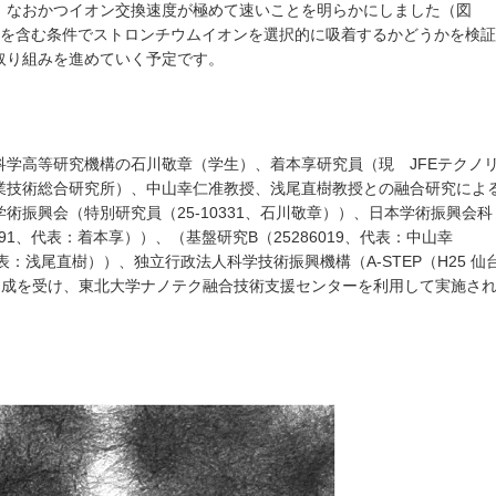
、なおかつイオン交換速度が極めて速いことを明らかにしました（図
ンを含む条件でストロンチウムイオンを選択的に吸着するかどうかを検証
取り組みを進めていく予定です。
学高等研究機構の石川敬章（学生）、着本享研究員（現 JFEテクノ
業技術総合研究所）、中山幸仁准教授、浅尾直樹教授との融合研究によ
術振興会（特別研究員（25-10331、石川敬章））、日本学術振興会科
91、代表：着本享））、（基盤研究B（25286019、代表：中山幸
代表：浅尾直樹））、独立行政法人科学技術振興機構（A-STEP（H25 仙
研究助成を受け、東北大学ナノテク融合技術支援センターを利用して実施さ