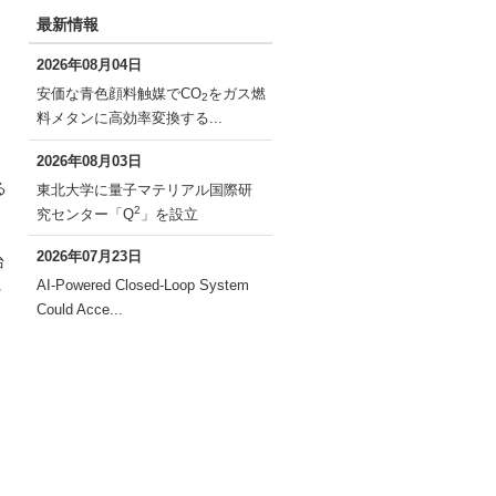
最新情報
2026年08月04日
安価な青色顔料触媒でCO
をガス燃
2
料メタンに高効率変換する...
2026年08月03日
リ
る
東北大学に量子マテリアル国際研
2
究センター「Q
」を設立
2026年07月23日
台
AI-Powered Closed-Loop System
れ
Could Acce...