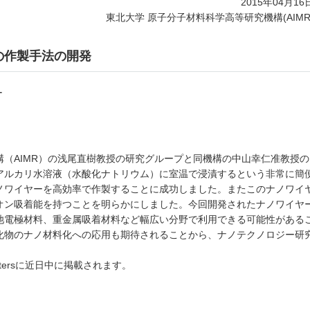
2015年04月16
東北大学 原子分子材料科学高等研究機構(AIMR
の作製手法の開発
－
（AIMR）の浅尾直樹教授の研究グループと同機構の中山幸仁准教授の
アルカリ水溶液（水酸化ナトリウム）に室温で浸漬するという非常に簡
ノワイヤーを高効率で作製することに成功しました。またこのナノワイ
オン吸着能を持つことを明らかにしました。今回開発されたナノワイヤ
池電極材料、重金属吸着材料など幅広い分野で利用できる可能性がある
化物のナノ材料化への応用も期待されることから、ナノテクノロジー研
ttersに近日中に掲載されます。