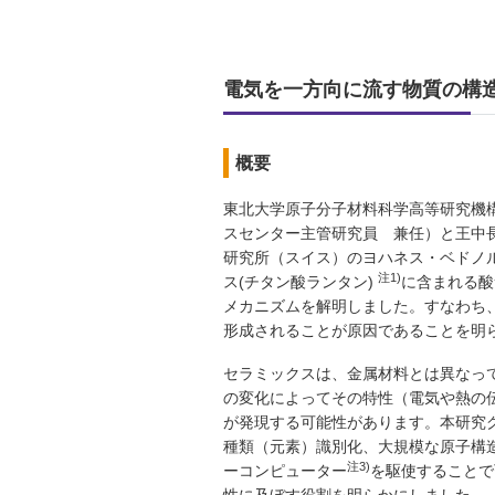
電気を一方向に流す物質の構
概要
東北大学原子分子材料科学高等研究機
スセンター主管研究員 兼任）と王中
研究所（スイス）のヨハネス・ベドノル
注1)
ス(チタン酸ランタン)
に含まれる酸
メカニズムを解明しました。すなわち
形成されることが原因であることを明
セラミックスは、金属材料とは異なっ
の変化によってその特性（電気や熱の
が発現する可能性があります。本研究
種類（元素）識別化、大規模な原子構
注3)
ーコンピューター
を駆使することで
性に及ぼす役割を明らかにしました。