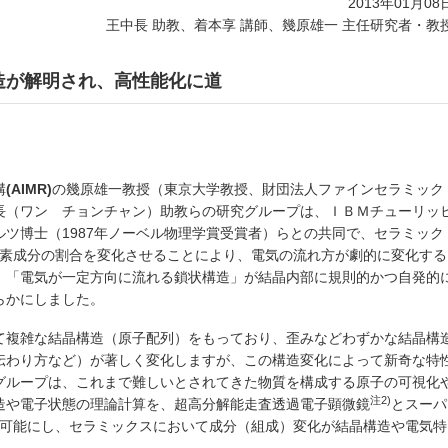
2013年01月08
王中長 助教、着本享 講師、幾原雄一 主任研究者・教
造が解明され、高性能化に道
構
(AIMR)
の幾原雄一教授（東京大学教授、財団法人ファインセラミック
長（ワン チョンチャン）助教らの研究グループは、ＩＢＭチューリッ
ツ博士（1987年ノーベル物理学賞受賞者）らとの共同で、セラミック
素成分の割合を変化させることにより、電気の流れ方が劇的に変化する
、「電気が一定方向に流れる鎖状構造」が結晶内部に規則的かつ自発的
らかにしました。
て複雑な結晶構造（原子配列）をもっており、歪みなどわずかな結晶構
伝わり方など）が著しく変化しますが、この構造変化によって新奇な特
グループは、これまで難しいとされてきた物質を構成する原子の可視化
注2)
造や電子状態の理論計算を、超高分解能走査透過電子顕微鏡
とスーパ
可能にし、セラミックスにおいて成分（組成）変化が結晶構造や電気特