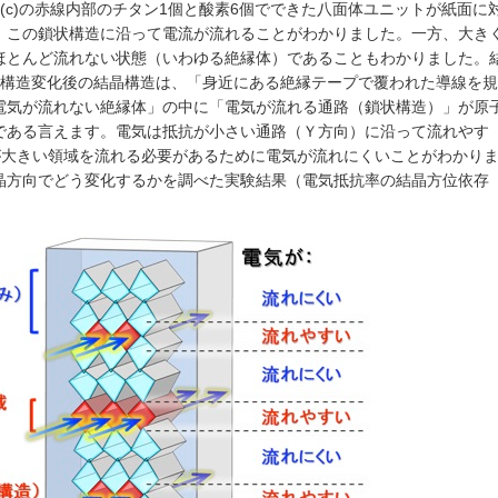
(c)の赤線内部のチタン1個と酸素6個でできた八面体ユニットが紙面に
、この鎖状構造に沿って電流が流れることがわかりました。一方、大き
ほとんど流れない状態（いわゆる絶縁体）であることもわかりました。
、構造変化後の結晶構造は、「身近にある絶縁テープで覆われた導線を規
電気が流れない絶縁体」の中に「電気が流れる通路（鎖状構造）」が原
である言えます。電気は抵抗が小さい通路（Ｙ方向）に沿って流れやす
が大きい領域を流れる必要があるために電気が流れにくいことがわかり
晶方向でどう変化するかを調べた実験結果（電気抵抗率の結晶方位依存