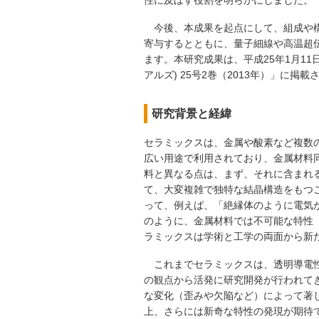
今後、本成果を起点にして、組成や構
寄与するとともに、量子細線や高温超
ます。本研究成果は、平成25年1月11日(ド
アルズ) 25号2巻（2013年）」に掲載
研究背景と経緯
セラミックスは、金属や酸素など複数
広い用途で利用されており、金属材料
料と異なる点は、まず、それに含まれ
て、大変複雑で独特な結晶構造をもつ
って、例えば、「絶縁体のように電気
のように、金属材料では不可能な特性
ラミックスは学術と工学の両面から新
これまでセラミックスは、透明導電性
の観点から活発に研究開発が行われて
な変化（歪みや欠陥など）によって著
上、さらには新奇な特性の発現が期待