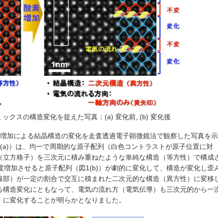
クスの構造変化を捉えた写真：(a) 変化前, (b) 変化後
の増加による結晶構造の変化を走査透過電子顕微鏡法で観察した写真を示
(a)）は、均一で周期的な原子配列（白色コントラストが原子位置に対
（立方格子）を三次元に積み重ねたような単純な構造（等方性）で構成
度増加させると原子配列（図1(b)）が劇的に変化して、構造が変化し歪
線部）が一定の割合で交互に積まれた二次元的な構造（異方性）に変移
る構造変化にともなって、電気の流れ方（電気伝導）も三次元的から一
）に変化することが明らかとなりました。