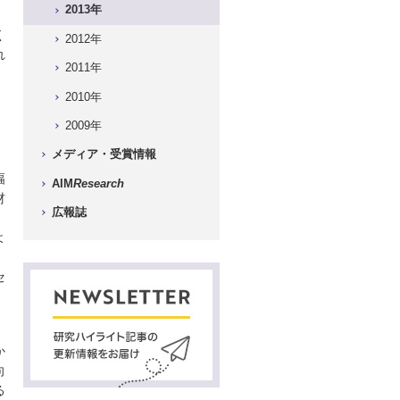
2013年
く
2012年
れ
2011年
2010年
2009年
メディア・受賞情報
幅
AIM
Research
材
広報誌
よ
」
セ
）
か
向
る