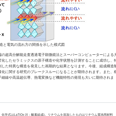
構造と電気の流れ方の関係を示した模式図
端の超高分解能走査透過電子顕微鏡法とスーパーコンピューターによる
変化したセラミックスの原子構造や化学状態を計測することに成功し、
列した特異な構造を発見した画期的な結果となります。今後、組成構造
様化に関する研究のブレークスルーになることが期待されます。また、
子細線や高温超伝導、熱電変換など機能特性の発現も大いに期待されま
学式はLaTiOx (X：酸素組成)。リチウムを添加したものはリチウム電池用材料