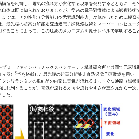
晶構造を制御し、電気の流れ方が変化する現象を発見するとともに、そ
象自体は既に知られておりましたが、従来の電子顕微鏡による観察技術
」までは、その性能（分解能力や元素識別能力）が低かったために観察
は、最先端の超高分解能走査透過電子顕微鏡技術とスーパーコンピュー
用することによって、この現象のメカニズムを原子レベルで解明するこ
ープは、ファインセラミックスセンターナノ構造研究所と共同で元素識
注4)
分光器）
を搭載した最先端の超高分解能走査透過電子顕微鏡を用い
チタン酸ランタンの単結晶の内部に電気が流れるまっすぐな通路（鎖状
的に配列することが、電気が流れる方向や流れやすさが三次元から一次
ました。