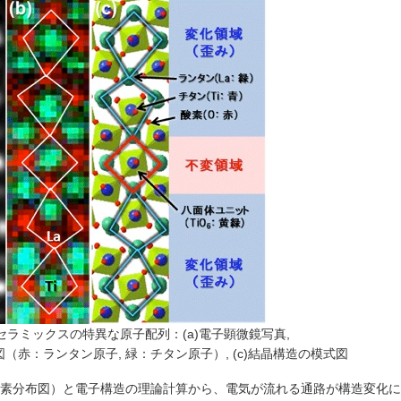
セラミックスの特異な原子配列：(a)電子顕微鏡写真,
図（赤：ランタン原子, 緑：チタン原子）, (c)結晶構造の模式図
元素分布図）と電子構造の理論計算から、電気が流れる通路が構造変化に