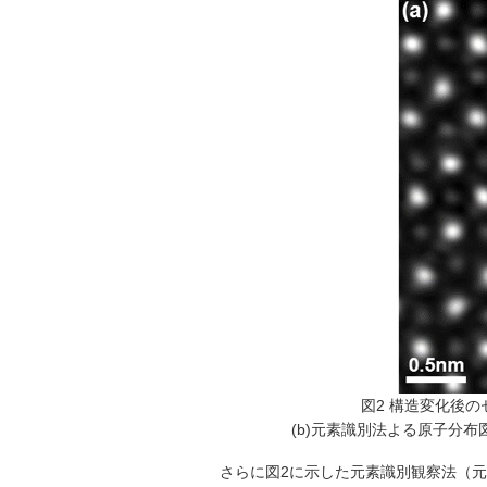
図2 構造変化後の
(b)元素識別法よる原子分布
さらに図2に示した元素識別観察法（