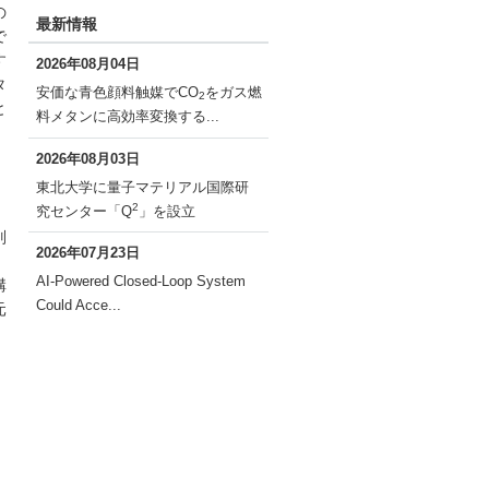
の
最新情報
で
す
2026年08月04日
タ
安価な青色顔料触媒でCO
をガス燃
2
と
料メタンに高効率変換する...
2026年08月03日
東北大学に量子マテリアル国際研
2
究センター「Q
」を設立
別
2026年07月23日
AI-Powered Closed-Loop System
構
Could Acce...
元