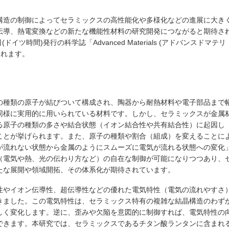
造の制御によってセラミックスの高性能化や多様化などの進展に大き
伝導、熱電変換などの新たな機能性材料の研究開発につながると期待さ
イツ時間)発行の科学誌「Advanced Materials (アドバンスドマテリ
されます。
の種類の原子が結びついて構成され、陶器から耐熱材料や電子部品まで
同様に実用的に用いられている材料です。しかし、セラミックスが金属
る原子の種類の多さや結合状態（イオン結合性や共有結合性）に起因し
ことが挙げられます。また、原子の種類や割合（組成）を変えることに
が流れない状態から金属のようにスムーズに電気が流れる状態への変化
（電気や熱、光の伝わり方など）の自在な制御が可能になりつつあり、
たな展開や領域開拓、その体系化が期待されています。
やイオン伝導性、超伝導性などの優れた電気特性（電気の流れやすさ
きました。この電気特性は、セラミックス特有の複雑な結晶構造のわず
しく変化します。逆に、歪みや欠陥を意図的に制御すれば、電気特性の
できます。本研究では、セラミックスであるチタン酸ランタンに含まれ