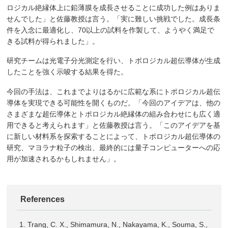
ロジカル絶縁体上に鉛薄膜を成長させることに成功した例はありま
せんでした」と佐藤教授は言う。「実に難しい挑戦でした。成長条
件を入念に最適化し、70以上の試料を作製して、ようやく満足で
きる試料が得られました」。
研究チームは光電子分光測定を行い、トポロジカル超伝導体が生成
したことを強く示唆する結果を得た。
今回の手法は、これまでよりはるかに広範な系にトポロジカル超伝
導体を実現できる可能性を開くものだ。「今回のアイデアは、他の
さまざまな超伝導体とトポロジカル絶縁体の組み合わせにも広く適
用できると考えられます」と佐藤教授は言う。「このアイデアを基
に新しい材料系を探索することによって、トポロジカル超伝導体の
研究、マヨラナ粒子の検出、最終的には量子コンピューターへの応
用が加速されるかもしれません」。
References
Trang, C. X., Shimamura, N., Nakayama, K., Souma, S.,