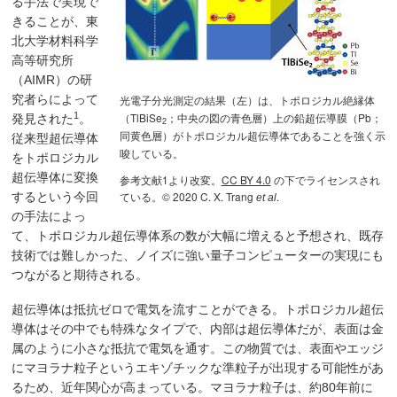
る手法で実現で
きることが、東
北大学材料科学
高等研究所
（AIMR）の研
光電子分光測定の結果（左）は、トポロジカル絶縁体
究者らによって
1
（TlBiSe
；中央の図の青色層）上の鉛超伝導膜（Pb；
発見された
。
2
同黄色層）がトポロジカル超伝導体であることを強く示
従来型超伝導体
唆している。
をトポロジカル
超伝導体に変換
参考文献1より改変。
CC BY 4.0
の下でライセンスされ
ている。© 2020 C. X. Trang
.
するという今回
et al
の手法によっ
て、トポロジカル超伝導体系の数が大幅に増えると予想され、既存
技術では難しかった、ノイズに強い量子コンピューターの実現にも
つながると期待される。
超伝導体は抵抗ゼロで電気を流すことができる。トポロジカル超伝
導体はその中でも特殊なタイプで、内部は超伝導体だが、表面は金
属のように小さな抵抗で電気を通す。この物質では、表面やエッジ
にマヨラナ粒子というエキゾチックな準粒子が出現する可能性があ
るため、近年関心が高まっている。マヨラナ粒子は、約80年前に