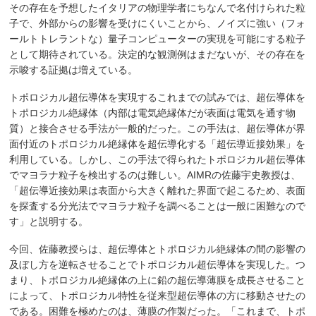
その存在を予想したイタリアの物理学者にちなんで名付けられた粒
子で、外部からの影響を受けにくいことから、ノイズに強い（フォ
ールトトレラントな）量子コンピューターの実現を可能にする粒子
として期待されている。決定的な観測例はまだないが、その存在を
示唆する証拠は増えている。
トポロジカル超伝導体を実現するこれまでの試みでは、超伝導体を
トポロジカル絶縁体（内部は電気絶縁体だが表面は電気を通す物
質）と接合させる手法が一般的だった。この手法は、超伝導体が界
面付近のトポロジカル絶縁体を超伝導化する「超伝導近接効果」を
利用している。しかし、この手法で得られたトポロジカル超伝導体
でマヨラナ粒子を検出するのは難しい。AIMRの佐藤宇史教授は、
「超伝導近接効果は表面から大きく離れた界面で起こるため、表面
を探査する分光法でマヨラナ粒子を調べることは一般に困難なので
す」と説明する。
今回、佐藤教授らは、超伝導体とトポロジカル絶縁体の間の影響の
及ぼし方を逆転させることでトポロジカル超伝導体を実現した。つ
まり、トポロジカル絶縁体の上に鉛の超伝導薄膜を成長させること
によって、トポロジカル特性を従来型超伝導体の方に移動させたの
である。困難を極めたのは、薄膜の作製だった。「これまで、トポ