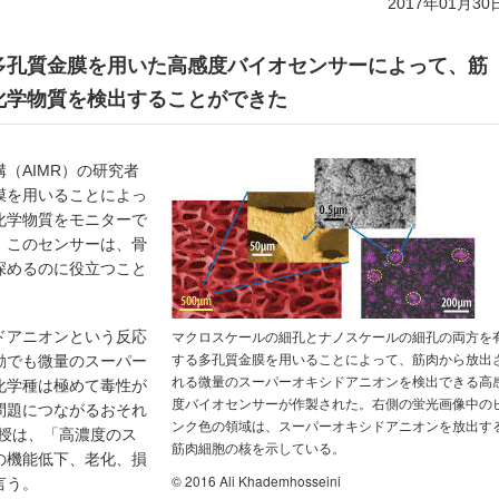
2017年01月30
多孔質金膜を用いた高感度バイオセンサーによって、筋
化学物質を検出することができた
（AIMR）の研究者
膜を用いることによっ
化学物質をモニターで
。このセンサーは、骨
深めるのに役立つこと
マクロスケールの細孔とナノスケールの細孔の両方を
ドアニオンという反応
する多孔質金膜を用いることによって、筋肉から放出
動でも微量のスーパー
れる微量のスーパーオキシドアニオンを検出できる高
化学種は極めて毒性が
度バイオセンサーが作製された。右側の蛍光画像中の
問題につながるおそれ
ンク色の領域は、スーパーオキシドアニオンを放出す
ini教授は、「高濃度のス
筋肉細胞の核を示している。
の機能低下、老化、損
© 2016 Ali Khademhosseini
言う。