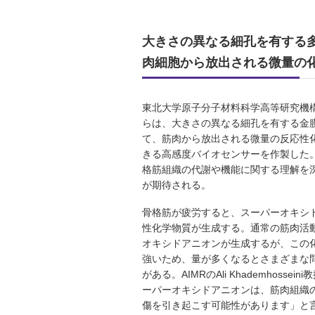
大きさの異なる細孔を有する
肉細胞から放出される微量の
東北大学原子分子材料科学高等研究機構
らは、大きさの異なる細孔を有する金
て、筋肉から放出される微量の反応性
きる高感度バイオセンサーを作製した
格筋組織の代謝や機能に関する理解を
が期待される。
骨格筋が疲労すると、スーパーオキシ
性化学物質が生成する。通常の筋肉活
オキシドアニオンが生成するが、この
強いため、量が多くなるとさまざまな
がある。AIMRのAli Khademhosse
ーパーオキシドアニオンは、筋肉組織
傷を引き起こす可能性があります」と