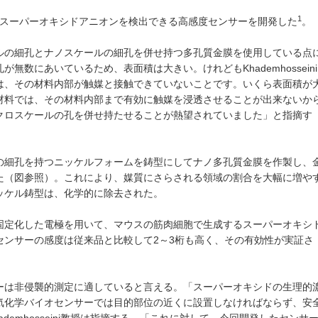
1
は、微量のスーパーオキシドアニオンを検出できる高感度センサーを開発した
。
ルの細孔とナノスケールの細孔を併せ持つ多孔質金膜を使用している点
無数にあいているため、表面積は大きい。けれどもKhademhosseini
は、その材料内部が触媒と接触できていないことです。いくら表面積が
材料では、その材料内部まで有効に触媒を浸透させることが出来ないか
クロスケールの孔を併せ持たせることが熱望されていました」と指摘す
の細孔を持つニッケルフォームを鋳型にしてナノ多孔質金膜を作製し、
た（図参照）。これにより、媒質にさらされる領域の割合を大幅に増や
ッケル鋳型は、化学的に除去された。
固定化した電極を用いて、マウスの筋肉細胞で生成するスーパーオキシ
センサーの感度は従来品と比較して2～3桁も高く、その有効性が実証さ
ーは非侵襲的測定に適していると言える。「スーパーオキシドの生理的
気化学バイオセンサーでは目的部位の近くに設置しなければならず、安
Khademhosseini教授は指摘する。「これに対して、今回開発したセンサ