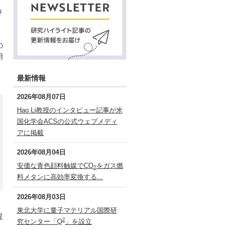
き
の
用
最新情報
2026年08月07日
Hao Li教授のインタビュー記事が米
国化学会ACSの公式ウェブメディ
アに掲載
2026年08月04日
安価な青色顔料触媒でCO
をガス燃
2
料メタンに高効率変換する...
2026年08月03日
東北大学に量子マテリアル国際研
提
2
究センター「Q
」を設立