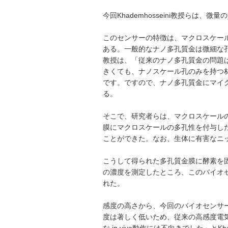
今回Khademhosseini教授ら
このセンサーの特徴は、マクロスケー
ある。一般的なナノ多孔質金は微細な孔が
教授は、「従来のナノ多孔質金の問題
きくても、ナノスケール孔のみを持つ
です。ですので、ナノ多孔質金にマイ
る。
そこで、研究者らは、マクロスケール
膜にマクロスケールの多孔性を付与し
ことができた。なお、生体に有害なニ
こうして得られた多孔質金膜に酵素を
の濃度を測定したところ、このバイオ
れた。
感度の高さから、今回のバイオセンサ
度は著しく低いため、従来の高感度電
な in vivo動作には不向きでした」と