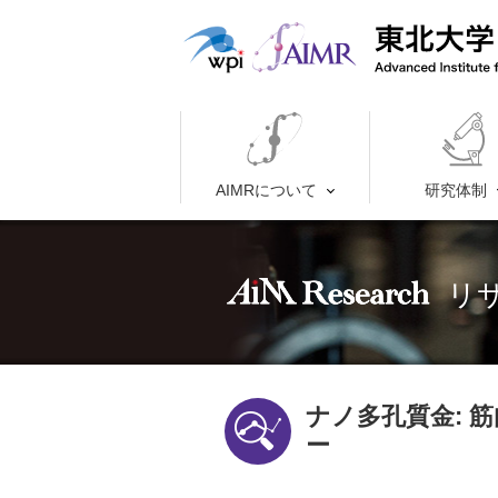
AIMRについて
研究体制
リ
ナノ多孔質金: 
ー