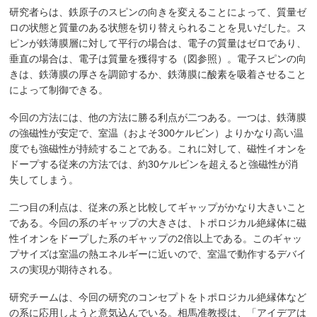
研究者らは、鉄原子のスピンの向きを変えることによって、質量ゼ
ロの状態と質量のある状態を切り替えられることを見いだした。ス
ピンが鉄薄膜層に対して平行の場合は、電子の質量はゼロであり、
垂直の場合は、電子は質量を獲得する（図参照）。電子スピンの向
きは、鉄薄膜の厚さを調節するか、鉄薄膜に酸素を吸着させること
によって制御できる。
今回の方法には、他の方法に勝る利点が二つある。一つは、鉄薄膜
の強磁性が安定で、室温（およそ300ケルビン）よりかなり高い温
度でも強磁性が持続することである。これに対して、磁性イオンを
ドープする従来の方法では、約30ケルビンを超えると強磁性が消
失してしまう。
二つ目の利点は、従来の系と比較してギャップがかなり大きいこと
である。今回の系のギャップの大きさは、トポロジカル絶縁体に磁
性イオンをドープした系のギャップの2倍以上である。このギャッ
プサイズは室温の熱エネルギーに近いので、室温で動作するデバイ
スの実現が期待される。
研究チームは、今回の研究のコンセプトをトポロジカル絶縁体など
の系に応用しようと意気込んでいる。相馬准教授は、「アイデアは