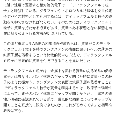
に近い速度で運動する相対論的電子で、「ディラックフェルミ粒
子」と呼ばれている。グラフェンやトポロジカル絶縁体を次世代電
子デバイス材料として利用するには、ディラックフェルミ粒子の運
動を制御できなければならない。そのためにはディラックフェルミ
粒子に質量を持たせる必要があり、質量のある状態とない状態を自
在に切り替えられる方法が切望されている。
このほど東北大学AIMRの相馬清吾准教授らは、質量ゼロのディラ
ックフェルミ粒子を持つタングステンの表面に原子レベルの薄さの
鉄原子層を蒸着するという比較的簡単な方法で、ディラックフェル
ミ粒子に効果的に質量を付与できることを見いだした。
ディラックフェルミ粒子は、金属中を流れる質量のある通常の伝導
電子とは異なり、バンド構造のギャップが閉じた時に質量ゼロの粒
子のように振舞う。タングステンの表面に鉄原子層を蒸着すること
でディラックフェルミ粒子が質量を獲得するのは、鉄原子の強磁性
によって、電子のバンド構造にギャップが開くからだ。「試料の磁
性が明確に確認されている系で、磁気的な効果によってギャップが
開くことを直接的に観測できたのは、これが初めてです」と相馬准
教授は言う。