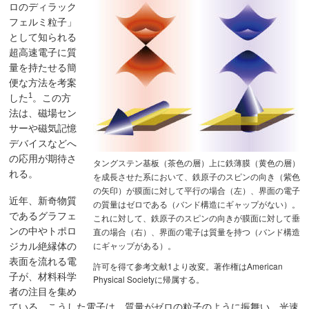
ロのディラック
フェルミ粒子」
として知られる
超高速電子に質
量を持たせる簡
便な方法を考案
1
した
。この方
法は、磁場セン
サーや磁気記憶
デバイスなどへ
の応用が期待さ
タングステン基板（茶色の層）上に鉄薄膜（黄色の層）
れる。
を成長させた系において、鉄原子のスピンの向き（紫色
の矢印）が膜面に対して平行の場合（左）、界面の電子
近年、新奇物質
の質量はゼロである（バンド構造にギャップがない）。
であるグラフェ
これに対して、鉄原子のスピンの向きが膜面に対して垂
ンの中やトポロ
直の場合（右）、界面の電子は質量を持つ（バンド構造
にギャップがある）。
ジカル絶縁体の
表面を流れる電
許可を得て参考文献1より改変。著作権はAmerican
子が、材料科学
Physical Societyに帰属する。
者の注目を集め
ている。こうした電子は、質量がゼロの粒子のように振舞い、光速