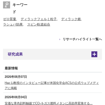
キーワー
ド
ゼロ質量
ディラックフェルミ粒子
ディラック錐
ラシュバ効果
スピン軌道結合
リサーチハイライト一覧へ
研究成果
+
最新情報
2026年08月07日
Hao Li教授のインタビュー記事が米国化学会ACSの公式ウェブメディ
アに掲載
2026年08月04日
安価な青色顔料触媒でCO
をガス燃料メタンに高効率変換する...
2