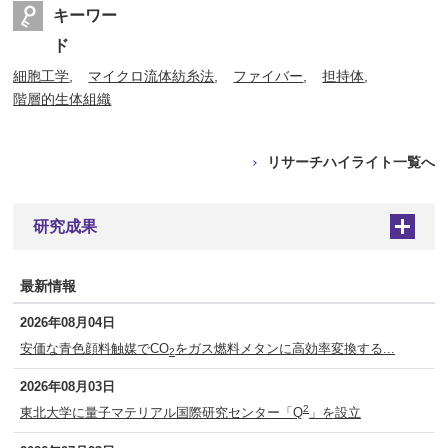
キーワー
ド
細胞工学
マイクロ流体紡糸法
ファイバー
担持体
階層的生体組織
リサーチハイライト一覧へ
研究成果
+
最新情報
2026年08月04日
安価な青色顔料触媒でCO
をガス燃料メタンに高効率変換する...
2
2026年08月03日
2
東北大学に量子マテリアル国際研究センター「Q
」を設立