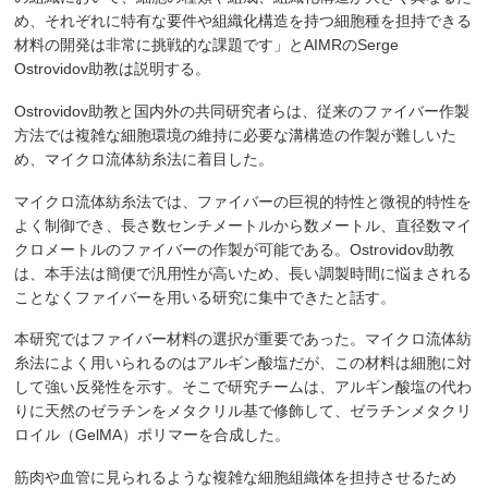
め、それぞれに特有な要件や組織化構造を持つ細胞種を担持できる
材料の開発は非常に挑戦的な課題です」とAIMRのSerge
Ostrovidov助教は説明する。
Ostrovidov助教と国内外の共同研究者らは、従来のファイバー作製
方法では複雑な細胞環境の維持に必要な溝構造の作製が難しいた
め、マイクロ流体紡糸法に着目した。
マイクロ流体紡糸法では、ファイバーの巨視的特性と微視的特性を
よく制御でき、長さ数センチメートルから数メートル、直径数マイ
クロメートルのファイバーの作製が可能である。Ostrovidov助教
は、本手法は簡便で汎用性が高いため、長い調製時間に悩まされる
ことなくファイバーを用いる研究に集中できたと話す。
本研究ではファイバー材料の選択が重要であった。マイクロ流体紡
糸法によく用いられるのはアルギン酸塩だが、この材料は細胞に対
して強い反発性を示す。そこで研究チームは、アルギン酸塩の代わ
りに天然のゼラチンをメタクリル基で修飾して、ゼラチンメタクリ
ロイル（GelMA）ポリマーを合成した。
筋肉や血管に見られるような複雑な細胞組織体を担持させるため