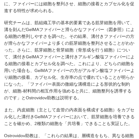
に、ファイバーには細胞を整列させ、細胞の接着とカプセル化を促
進する特性が求められる。
研究チームは、筋組織工学の基本的要素である筋芽細胞を用いて、
溝を刻んだGelMAファイバーと滑らかなファイバー（図参照）によ
る細胞の整列しやすさを調べた。その結果、溝付きファイバーの方
が滑らかなファイバーより多くの筋芽細胞を整列させることがわか
った。さらに、筋芽細胞と骨芽細胞（骨形成を行う細胞）につい
て、溝付きGelMAファイバーと溝付きアルギン酸塩ファイバーによ
る細胞の接着とカプセル化を調べた。これにより、どちらの細胞を
用いた場合も、GelMAファイバーの方がアルギン酸塩ファイバーよ
り細胞の接着、カプセル化、生存率の点で優れていることが明らか
になった。「ファイバー表面の微細な溝構造による形状的な制約
が、細胞-材料間の相互作用を強めると共に、細胞整列を誘導する
のです」とOstrovidov助教は説明する。
また、内皮細胞（主として血管の内表面を構成する細胞）をカプセ
ル化した溝付きGelMAファイバーにおいて、筋芽細胞を培養できる
ことを確かめ、2種類の細胞を「共培養」できることも実証した。
Ostrovidov助教は、「これらの結果は、層構造をもち、異なる細胞