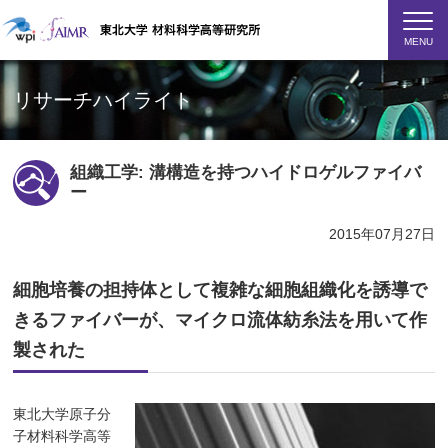
MENU
リサーチハイライト
組織工学: 溝構造を持つハイドロゲルファイバ
ー
2015年07月27日
細胞培養の担持体として複雑な細胞組織化を誘導で
きるファイバーが、マイクロ流体紡糸法を用いて作
製された
東北大学原子分
子材料科学高等