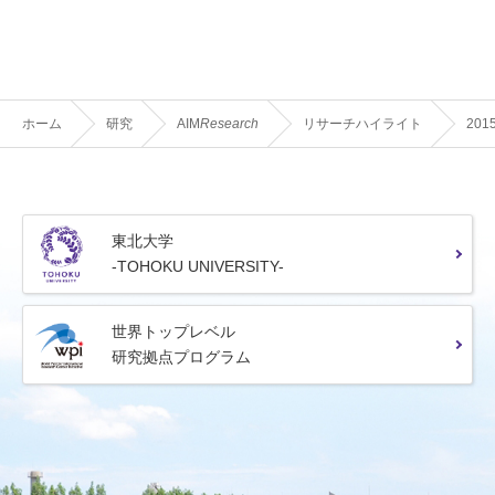
ホーム
研究
AIM
Research
リサーチハイライト
201
東北大学
-TOHOKU UNIVERSITY-
世界トップレベル
研究拠点プログラム