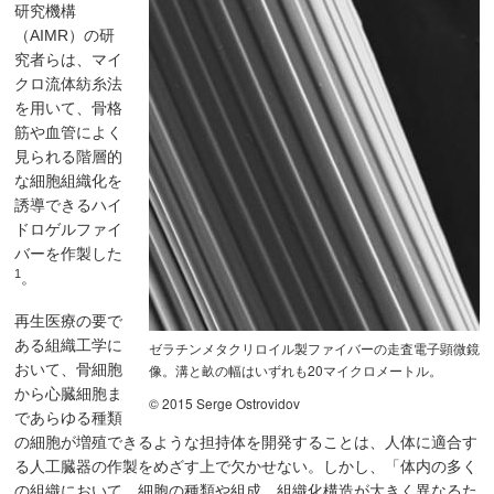
研究機構
（AIMR）の研
究者らは、マイ
クロ流体紡糸法
を用いて、骨格
筋や血管によく
見られる階層的
な細胞組織化を
誘導できるハイ
ドロゲルファイ
バーを作製した
1
。
再生医療の要で
ある組織工学に
ゼラチンメタクリロイル製ファイバーの走査電子顕微鏡
おいて、骨細胞
像。溝と畝の幅はいずれも20マイクロメートル。
から心臓細胞ま
© 2015 Serge Ostrovidov
であらゆる種類
の細胞が増殖できるような担持体を開発することは、人体に適合す
る人工臓器の作製をめざす上で欠かせない。しかし、「体内の多く
の組織において、細胞の種類や組成、組織化構造が大きく異なるた