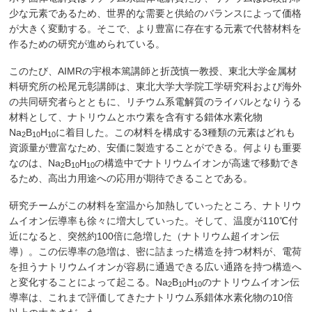
少な元素であるため、世界的な需要と供給のバランスによって価格
が大きく変動する。そこで、より豊富に存在する元素で代替材料を
作るための研究が進められている。
このたび、AIMRの宇根本篤講師と折茂慎一教授、東北大学金属材
料研究所の松尾元彰講師は、東北大学大学院工学研究科および海外
の共同研究者らとともに、リチウム系電解質のライバルとなりうる
材料として、ナトリウムとホウ素を含有する錯体水素化物
Na
B
H
に着目した。この材料を構成する3種類の元素はどれも
2
10
10
資源量が豊富なため、安価に製造することができる。何よりも重要
なのは、Na
B
H
の構造中でナトリウムイオンが高速で移動でき
2
10
10
るため、高出力用途への応用が期待できることである。
研究チームがこの材料を室温から加熱していったところ、ナトリウ
ムイオン伝導率も徐々に増大していった。そして、温度が110℃付
近になると、突然約100倍に急増した（ナトリウム超イオン伝
導）。この伝導率の急増は、密に詰まった構造を持つ材料が、電荷
を担うナトリウムイオンが容易に通過できる広い通路を持つ構造へ
と変化することによって起こる。Na
B
H
のナトリウムイオン伝
2
10
10
導率は、これまで評価してきたナトリウム系錯体水素化物の10倍