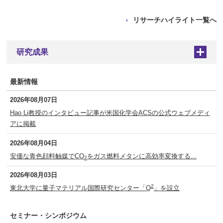
リサーチハイライト一覧へ
研究成果
+
最新情報
2026年08月07日
Hao Li教授のインタビュー記事が米国化学会ACSの公式ウェブメディ
アに掲載
2026年08月04日
安価な青色顔料触媒でCO
をガス燃料メタンに高効率変換する...
2
2026年08月03日
2
東北大学に量子マテリアル国際研究センター「Q
」を設立
セミナー・シンポジウム