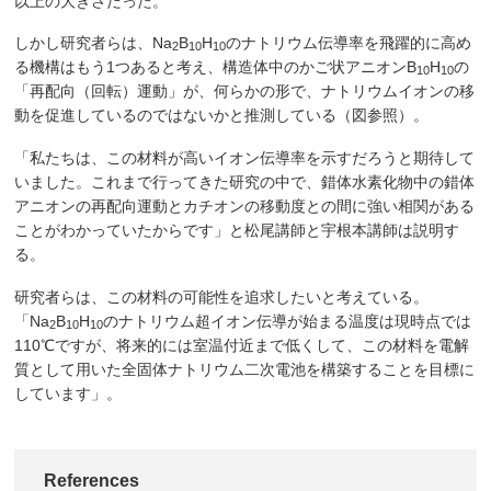
以上の大きさだった。
しかし研究者らは、Na
B
H
のナトリウム伝導率を飛躍的に高め
2
10
10
る機構はもう1つあると考え、構造体中のかご状アニオンB
H
の
10
10
「再配向（回転）運動」が、何らかの形で、ナトリウムイオンの移
動を促進しているのではないかと推測している（図参照）。
「私たちは、この材料が高いイオン伝導率を示すだろうと期待して
いました。これまで行ってきた研究の中で、錯体水素化物中の錯体
アニオンの再配向運動とカチオンの移動度との間に強い相関がある
ことがわかっていたからです」と松尾講師と宇根本講師は説明す
る。
研究者らは、この材料の可能性を追求したいと考えている。
「Na
B
H
のナトリウム超イオン伝導が始まる温度は現時点では
2
10
10
110℃ですが、将来的には室温付近まで低くして、この材料を電解
質として用いた全固体ナトリウム二次電池を構築することを目標に
しています」。
References