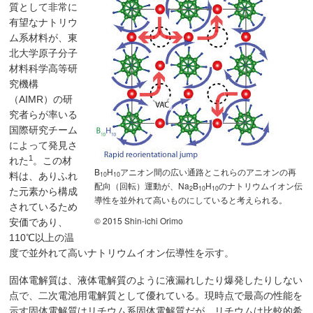
質として非常に
有望なナトリウ
ム系材料が、東
北大学原子分子
材料科学高等研
究機構
（AIMR）の研
究者らが率いる
国際研究チーム
によって発見さ
1
れた
。この材
B
H
アニオン間の広い通路とこれらのアニオンの再
10
10
料は、ありふれ
配向（回転）運動が、Na
B
H
のナトリウムイオン伝
2
10
10
た元素から構成
導性を並外れて高いものにしていると考えられる。
されているため
© 2015 Shin-ichi Orimo
安価であり、
110℃以上の温
度で並外れて高いナトリウムイオン伝導性を示す。
固体電解質は、液体電解質のように液漏れしたり爆発したりしない
点で、二次電池用電解質として優れている。現時点で最高の性能を
示す固体電解質はリチウム系固体電解質だが、リチウムは比較的希