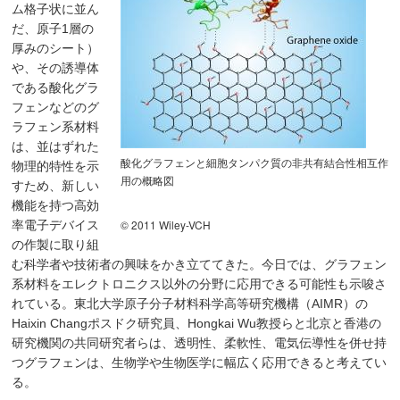
ム格子状に並ん
だ、原子1層の
厚みのシート）
や、その誘導体
である酸化グラ
フェンなどのグ
ラフェン系材料
は、並はずれた
酸化グラフェンと細胞タンパク質の非共有結合性相互作
物理的特性を示
用の概略図
すため、新しい
機能を持つ高効
© 2011 Wiley-VCH
率電子デバイス
の作製に取り組
む科学者や技術者の興味をかき立ててきた。今日では、グラフェン
系材料をエレクトロニクス以外の分野に応用できる可能性も示唆さ
れている。東北大学原子分子材料科学高等研究機構（AIMR）の
Haixin Changポスドク研究員、Hongkai Wu教授らと北京と香港の
研究機関の共同研究者らは、透明性、柔軟性、電気伝導性を併せ持
つグラフェンは、生物学や生物医学に幅広く応用できると考えてい
る。