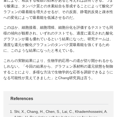
量により、相反する複数の効果があると考えれば説明できる。つま
り酸素は、タンパク質との水素結合を形成することによって酸化グ
ラフェンの吸着能を増大させるが、その反面、静電的反発と疎水性
への変化によって吸着能を低減させるのだ。
このほか、細胞接着、細胞増殖、細胞分化を評価するテストでも同
様の傾向が観察され、いずれのテストでも、適度に還元された酸化
グラフェンが最も優れているという結果になった。研究チームは、
適度な還元が酸化グラフェンのタンパク質吸着能を強くするため
に、このような結果になったと考えている。
これらの実験結果により、生物学的応用への道が切り開かれるかも
しれない。「今回の結果から、グラフェン系材料の還元状態を制御
することにより、多様な方法で生物学的な応答を調節できるように
なる可能性が見えてきました」とChang研究員は言う。
References
Shi, X., Chang, H., Chen, S., Lai, C., Khademhosseini, A.