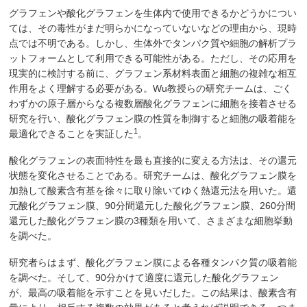
グラフェンや酸化グラフェンを生体内で使用できるかどうかについ
ては、その毒性がまだ明らかになっていないなどの理由から、現時
点では不明である。しかし、生体外でタンパク質や細胞の解析プラ
ットフォームとして利用できる可能性がある。ただし、その応用を
現実的に検討する前に、グラフェン系材料表面と細胞の複雑な相互
作用をよく理解する必要がある。Wu教授らの研究チームは、ごく
わずかの原子層からなる複数層酸化グラフェンに細胞を接着させる
研究を行い、酸化グラフェン膜の性質を制御すると細胞の吸着能を
1
最適化できることを実証した
。
酸化グラフェンの表面特性を最も直接的に変える方法は、その還元
状態を変化させることである。研究チームは、酸化グラフェン膜を
加熱して酸素含有基を徐々に取り除いてゆく熱還元法を用いた。還
元酸化グラフェン膜、90分間還元した酸化グラフェン膜、260分間
還元した酸化グラフェン膜の3種類を用いて、さまざまな細胞挙動
を調べた。
研究者らはまず、酸化グラフェン膜による各種タンパク質の吸着能
を調べた。そして、90分かけて適度に還元した酸化グラフェン
が、最高の吸着能を示すことを見いだした。この結果は、酸素含有