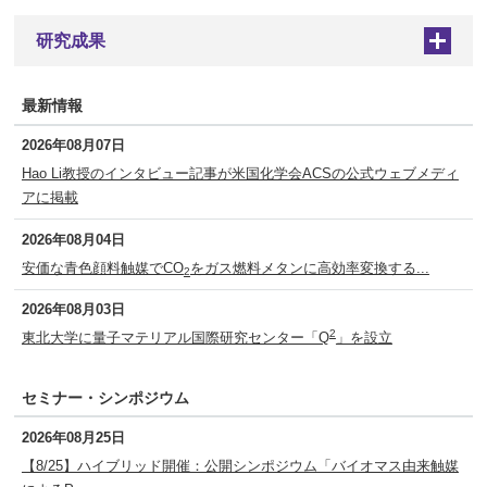
研究成果
+
最新情報
2026年08月07日
Hao Li教授のインタビュー記事が米国化学会ACSの公式ウェブメディ
アに掲載
2026年08月04日
安価な青色顔料触媒でCO
をガス燃料メタンに高効率変換する...
2
2026年08月03日
2
東北大学に量子マテリアル国際研究センター「Q
」を設立
セミナー・シンポジウム
2026年08月25日
【8/25】ハイブリッド開催：公開シンポジウム「バイオマス由来触媒