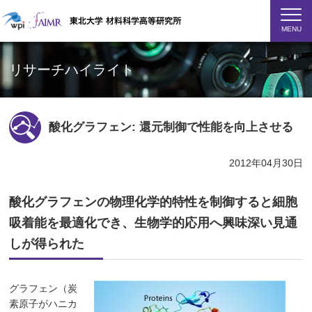
MENU
リサーチハイライト
酸化グラフェン: 還元制御で性能を向上させる
2012年04月30日
酸化グラフェンの物理化学的特性を制御すると細胞
吸着能を最適化でき、生物学的応用へ興味深い見通
しが得られた
グラフェン（炭
素原子がハニカ