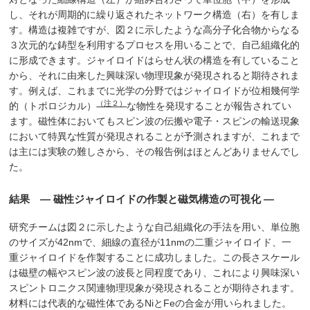
し、それが周期的に繰り返されたネットワーク構造（右）を有しま
す。構造は複雑ですが、図２に示したような高分子化合物からなる
３次元的な鋳型を利用するプロセスを用いることで、自己組織化的
に形成できます。ジャイロイドはらせん状の構造を有していること
から、それに由来した興味深い物理現象が発現されると期待されま
す。例えば、これまでに光学の分野ではジャイロイドが位相幾何学
（注２）
的（トポロジカル）
な物性を発現することが報告されてい
ます。磁性体においてもスピン波の伝搬や電子・スピンの輸送現象
において特異な性質が発現されることが予測されますが、これまで
は主には実験の難しさから、その報告例はほとんどありませんでし
た。
結果 — 磁性ジャイロイドの作製と磁気構造の可視化 —
研究チームは図２に示したような自己組織化の手法を用い、単位胞
のサイズが42nmで、細線の直径が11nmの二重ジャイロイド、一
重ジャイロイドを作製することに成功しました。この長さスケール
は磁壁の幅やスピン波の波長と同程度であり、これにより興味深い
スピントロニクス関連物理現象が発現されることが期待されます。
材料には代表的な磁性体であるNiとFeの合金が用いられました。