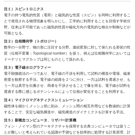
注１）スピントロニクス
電子の持つ電気的性質（電荷）と磁気的な性質（スピン）を同時に利用するこ
とで発現される物理現象を明らかにし、工学的に利用することを目指す学術分
野。従来は不可能であった磁気的性質や磁化方向の電気的な検出や制御などが
可能となる。
注２）位相幾何学（トポロジー）
数学の一分野で、物の形に注目する分野。連続変形に対して保たれる形状の性
質（位相不変量；Topological number）を扱う。例えば位相幾何学においては
ドーナツとマグカップは同じものとして扱われる。
注３）電子線ホログラフィー
電子顕微鏡法の一つであり、電子線の干渉を利用して試料の構造や電場、磁束
密度を観察する手法。電子線の経路を２つに分け、一方は試料を透過させ、も
う一方は真空を伝搬させ、両者を干渉させることで像を得る。電子線が試料を
透過する際に感じるポテンシャルによって位相が変化することを利用する。
注４）マイクロマグネティクスシミュレーション
磁性体を細かくメッシュ状に刻み、メッシュ間の相互作用などを数値的に計算
することで、安定な磁気構造や、磁気構造のダイナミクスを計算する手法。
注５）新概念コンピュータ、リザバー計算機
フォン・ノイマン型のアーキテクチャを採用する古典コンピュータでは扱うこ
とが難しいと考えられている認識や予測などを効率的に処理する計算原理、計