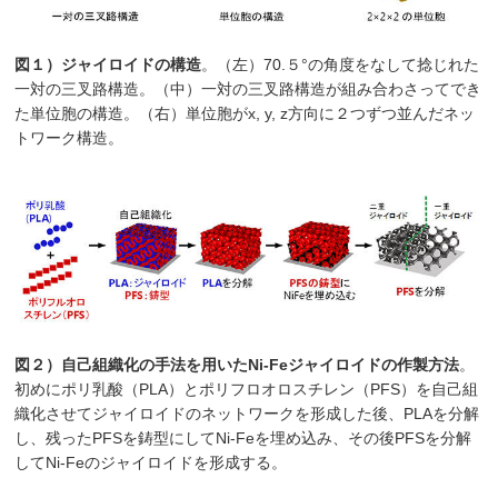
図１）ジャイロイドの構造
。（左）70.５°の角度をなして捻じれた
一対の三叉路構造。（中）一対の三叉路構造が組み合わさってでき
た単位胞の構造。（右）単位胞がx, y, z方向に２つずつ並んだネッ
トワーク構造。
図２）自己組織化の手法を用いたNi-Feジャイロイドの作製方法
。
初めにポリ乳酸（PLA）とポリフロオロスチレン（PFS）を自己組
織化させてジャイロイドのネットワークを形成した後、PLAを分解
し、残ったPFSを鋳型にしてNi-Feを埋め込み、その後PFSを分解
してNi-Feのジャイロイドを形成する。