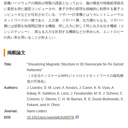
算機ハードウェアの開拓が喫緊の課題となっており、脳の構造や情報処理様式
に着想を得た脳型コンピュータや、量子力学の原理を積極的に利用する量子コ
ンピュータなどが注目されている。リザバー計算機とはリカレントニューラル
ネットワークの一種であり、入力層、リザバー層、出力層からなる。リザバー
層には状態を短期間記憶する機能、同じ入力に対して同じ出力を出す機能（コ
ンシステンシー）、異なる入力を区別する機能などが求められ、エントロピー
の高い系を用いることが好ましい。
掲載論文
Title:
“Visualizing Magnetic Structure in 3D Nanoscale Ni−Fe Gyroid
Networks”
（３次元ナノスケールNiFeジャイロイドネットワークの磁気構
造の可視化）
Authors:
J. Llandro, D. M. Love, A. Kovács, J. Caron, K. N. Vyas, A.
Kákay, R. Salikhov, K. Lenz, J. Fassbender, M. R. J. Scherer, C.
Cimorra, U. Steiner, C. H. W. Barnes, R. E. Dunin-Borkowski, S.
Fukami, and H. Ohno
Journal:
Nano Letters
DOI:
10.1021/acs.nanolett.0c00578