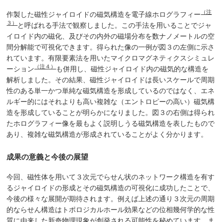
（注
作製した磁性ジャイロイドの磁気構造を電子線ホログラフィー
３）
と呼ばれる手法で観察しました。この手法を用いることでジャ
イロイド内の磁化、及びその内外の磁場分布を数ナノメートルの空
間分解能で可視化できます。得られた像の一例が図３の左側に示さ
れています。有限要素法を用いたマイクロマグネティクスシミュレ
（注４）
ーション
も併用し、磁性ジャイロイド内の磁気的な構造を
解析しました。その結果、磁性ジャイロイドは長いスケールで周期
性のある単一かつ単純な磁気構造を形成しているのではなく、エネ
ルギー的にはそれよりも高い複雑な（エントロピーの高い）磁気構
造を形成していることが明らかになりました。図３の右側は得られ
たホログラフィー像を最もよく説明しうる磁気構造を表したもので
あり、複雑な磁気構造が形成されていることがよく分かります。
成果の意義と今後の展望
今回、磁性体を用いて３次元でらせん状のネットワーク構造を有す
るジャイロイドの形成とその磁気構造の可視化に成功したことで、
今後の様々な展開が期待されます。例えば上述の通り３次元の周期
的ならせん構造はトポロジカルホール効果などの位相幾何学的な性
質に由来した新奇物理現象が創発される可能性を秘めています。ま