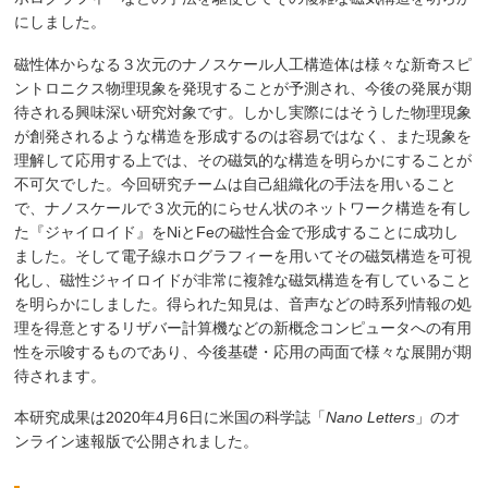
にしました。
磁性体からなる３次元のナノスケール人工構造体は様々な新奇スピ
ントロニクス物理現象を発現することが予測され、今後の発展が期
待される興味深い研究対象です。しかし実際にはそうした物理現象
が創発されるような構造を形成するのは容易ではなく、また現象を
理解して応用する上では、その磁気的な構造を明らかにすることが
不可欠でした。今回研究チームは自己組織化の手法を用いること
で、ナノスケールで３次元的にらせん状のネットワーク構造を有し
た『ジャイロイド』をNiとFeの磁性合金で形成することに成功し
ました。そして電子線ホログラフィーを用いてその磁気構造を可視
化し、磁性ジャイロイドが非常に複雑な磁気構造を有していること
を明らかにしました。得られた知見は、音声などの時系列情報の処
理を得意とするリザバー計算機などの新概念コンピュータへの有用
性を示唆するものであり、今後基礎・応用の両面で様々な展開が期
待されます。
本研究成果は2020年4月6日に米国の科学誌「
Nano Letters
」のオ
ンライン速報版で公開されました。