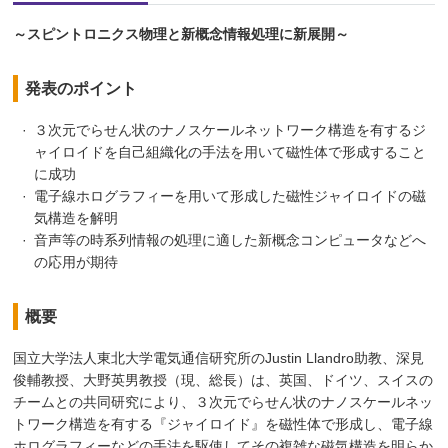
～スピントロニクス物理と新概念情報処理に新展開～
発表のポイント
３次元でらせん状のナノスケールネットワーク構造を有するジ
ャイロイドを自己組織化の手法を用いて磁性体で形成すること
に成功
電子線ホログラフィーを用いて形成した磁性ジャイロイドの磁
気構造を解明
音声等の時系列情報の処理に適した新概念コンピュータなどへ
の応用が期待
概要
国立大学法人東北大学電気通信研究所のJustin Llandro助教、深見
俊輔教授、大野英男教授（現、総長）は、英国、ドイツ、スイスの
チームとの共同研究により、３次元でらせん状のナノスケールネッ
トワーク構造を有する『ジャイロイド』を磁性体で形成し、電子線
ホログラフィーなどの手法を駆使してその複雑な磁気構造を明らか