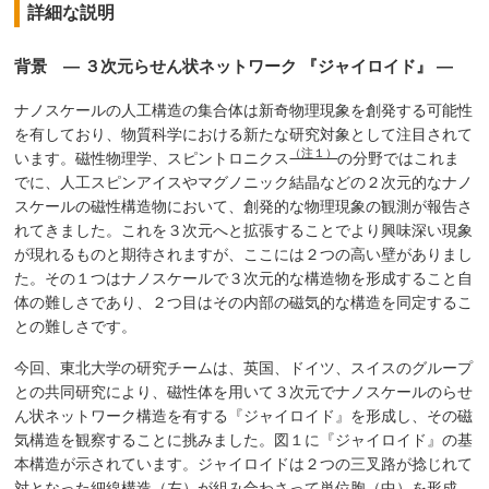
詳細な説明
背景 — ３次元らせん状ネットワーク 『ジャイロイド』 —
ナノスケールの人工構造の集合体は新奇物理現象を創発する可能性
を有しており、物質科学における新たな研究対象として注目されて
（注１）
います。磁性物理学、スピントロニクス
の分野ではこれま
でに、人工スピンアイスやマグノニック結晶などの２次元的なナノ
スケールの磁性構造物において、創発的な物理現象の観測が報告さ
れてきました。これを３次元へと拡張することでより興味深い現象
が現れるものと期待されますが、ここには２つの高い壁がありまし
た。その１つはナノスケールで３次元的な構造物を形成すること自
体の難しさであり、２つ目はその内部の磁気的な構造を同定するこ
との難しさです。
今回、東北大学の研究チームは、英国、ドイツ、スイスのグループ
との共同研究により、磁性体を用いて３次元でナノスケールのらせ
ん状ネットワーク構造を有する『ジャイロイド』を形成し、その磁
気構造を観察することに挑みました。図１に『ジャイロイド』の基
本構造が示されています。ジャイロイドは２つの三叉路が捻じれて
対となった細線構造（左）が組み合わさって単位胞（中）を形成