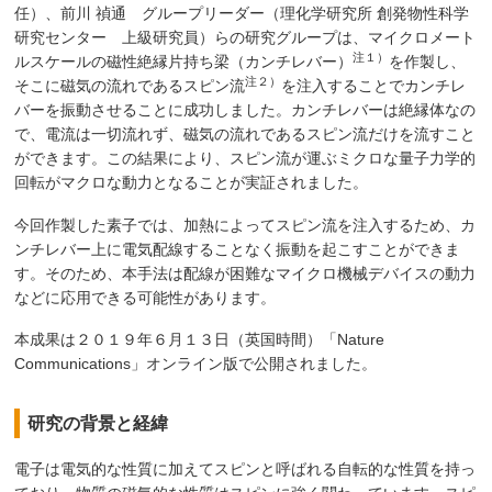
任）、前川 禎通 グループリーダー（理化学研究所 創発物性科学
研究センター 上級研究員）らの研究グループは、マイクロメート
注１）
ルスケールの磁性絶縁片持ち梁（カンチレバー）
を作製し、
注２）
そこに磁気の流れであるスピン流
を注入することでカンチレ
バーを振動させることに成功しました。カンチレバーは絶縁体なの
で、電流は一切流れず、磁気の流れであるスピン流だけを流すこと
ができます。この結果により、スピン流が運ぶミクロな量子力学的
回転がマクロな動力となることが実証されました。
今回作製した素子では、加熱によってスピン流を注入するため、カ
ンチレバー上に電気配線することなく振動を起こすことができま
す。そのため、本手法は配線が困難なマイクロ機械デバイスの動力
などに応用できる可能性があります。
本成果は２０１９年６月１３日（英国時間）「Nature
Communications」オンライン版で公開されました。
研究の背景と経緯
電子は電気的な性質に加えてスピンと呼ばれる自転的な性質を持っ