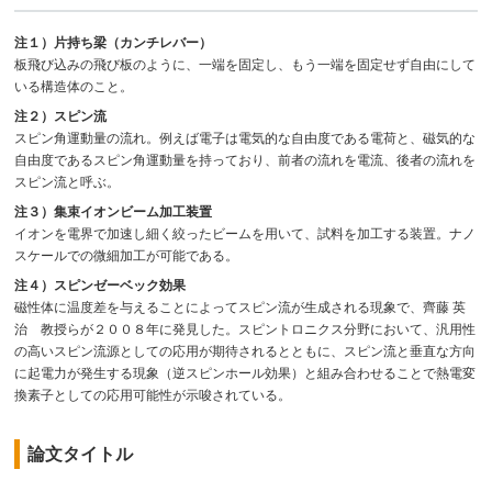
注１）片持ち梁（カンチレバー）
板飛び込みの飛び板のように、一端を固定し、もう一端を固定せず自由にして
いる構造体のこと。
注２）スピン流
スピン角運動量の流れ。例えば電子は電気的な自由度である電荷と、磁気的な
自由度であるスピン角運動量を持っており、前者の流れを電流、後者の流れを
スピン流と呼ぶ。
注３）集束イオンビーム加工装置
イオンを電界で加速し細く絞ったビームを用いて、試料を加工する装置。ナノ
スケールでの微細加工が可能である。
注４）スピンゼーベック効果
磁性体に温度差を与えることによってスピン流が生成される現象で、齊藤 英
治 教授らが２００８年に発見した。スピントロニクス分野において、汎用性
の高いスピン流源としての応用が期待されるとともに、スピン流と垂直な方向
に起電力が発生する現象（逆スピンホール効果）と組み合わせることで熱電変
換素子としての応用可能性が示唆されている。
論文タイトル