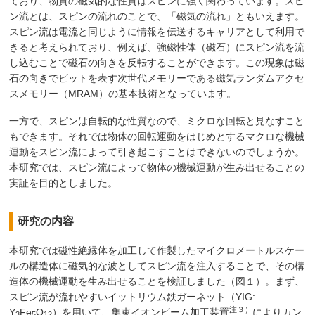
ており、物質の磁気的な性質はスピンに強く関わっています。スピ
ン流とは、スピンの流れのことで、「磁気の流れ」ともいえます。
スピン流は電流と同じように情報を伝送するキャリアとして利用で
きると考えられており、例えば、強磁性体（磁石）にスピン流を流
し込むことで磁石の向きを反転することができます。この現象は磁
石の向きでビットを表す次世代メモリーである磁気ランダムアクセ
スメモリー（MRAM）の基本技術となっています。
一方で、スピンは自転的な性質なので、ミクロな回転と見なすこと
もできます。それでは物体の回転運動をはじめとするマクロな機械
運動をスピン流によって引き起こすことはできないのでしょうか。
本研究では、スピン流によって物体の機械運動が生み出せることの
実証を目的としました。
研究の内容
本研究では磁性絶縁体を加工して作製したマイクロメートルスケー
ルの構造体に磁気的な波としてスピン流を注入することで、その構
造体の機械運動を生み出せることを検証しました（図１）。まず、
スピン流が流れやすいイットリウム鉄ガーネット（YIG:
注３）
Y
Fe
O
）を用いて、集束イオンビーム加工装置
によりカン
3
5
12