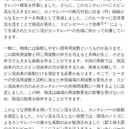
チレバー構造を作製しました。さらに、このカンチレバーにスピン
流を注入するために、カンチレバーの根元付近に白金（Pt）細線か
らなるヒーターを熱源として形成しました。このヒーターに交流電
注４）
流を流すことで熱流が発生し、スピンゼーベック効果
によっ
て生成されたスピン流がカンチレバーの先端に向かって伝搬してい
きます。
一般に、物体には振動しやすい固有周波数というものがあります。
この固有周波数と同じ周波数の外力を与えると共鳴が生じ、小さな
外力でも大きな振動を作ることができます。今回の実験では、熱流
由来の力とスピン流由来の力が発生するため、両者を分離して、ス
ピン流由来の振動だけを測定する必要があります。そこで、ヒータ
ーの交流周波数と試料に加えた外部磁場の周波数を変化させ、スピ
ン流由来の力のみがカンチレバーの共鳴周波数に一致するように設
定しました。この時、熱流は磁場の周波数変化の影響を受けないた
め、熱流の効果を除外することができます。
このような実験系を用いてスピン流を注入し、カンチレバーの振動
を測定しました。スピン流を注入しない状態では、環境のノイズに
よるカンチレバーの微小な振動のみが観測されました（図２挿入図
の小さなピーク）。ここにスピン流を注入すると、カンチレバーの