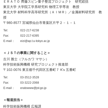
ＥＲＡＴＯ 齊藤スピン量子整流プロジェクト 研究総括
東京大学 大学院工学系研究科 物理工学専攻 教授
東北大学 材料科学高等研究所（ＡＩＭＲ）／金属材料研究所 教
授
〒980-8577 宮城県仙台市青葉区片平２－１－１
Tel:
022-217-6238
Fax:
022-217-6395
E-mail：
eizi@ap.t.u-tokyo.ac.jp
＜ＪＳＴの事業に関すること＞
古川 雅士（フルカワ マサシ）
科学技術振興機構 研究プロジェクト推進部
〒102-0076 東京都千代田区五番町７ K's 五番町
Tel:
03-3512-3528
Fax:
03-3222-2068
E-mail：
eratowww@jst.go.jp
＜報道担当＞
科学技術振興機構 広報課