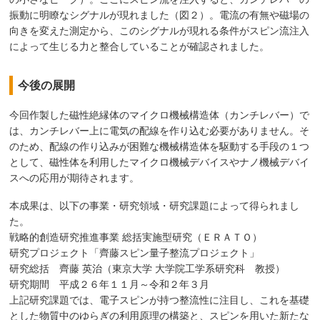
振動に明瞭なシグナルが現れました（図２）。電流の有無や磁場の
向きを変えた測定から、このシグナルが現れる条件がスピン流注入
によって生じる力と整合していることが確認されました。
今後の展開
今回作製した磁性絶縁体のマイクロ機械構造体（カンチレバー）で
は、カンチレバー上に電気の配線を作り込む必要がありません。そ
のため、配線の作り込みが困難な機械構造体を駆動する手段の１つ
として、磁性体を利用したマイクロ機械デバイスやナノ機械デバイ
スへの応用が期待されます。
本成果は、以下の事業・研究領域・研究課題によって得られまし
た。
戦略的創造研究推進事業 総括実施型研究（ＥＲＡＴＯ）
研究プロジェクト「齊藤スピン量子整流プロジェクト」
研究総括 齊藤 英治（東京大学 大学院工学系研究科 教授）
研究期間 平成２６年１１月～令和２年３月
上記研究課題では、電子スピンが持つ整流性に注目し、これを基礎
とした物質中のゆらぎの利用原理の構築と、スピンを用いた新たな