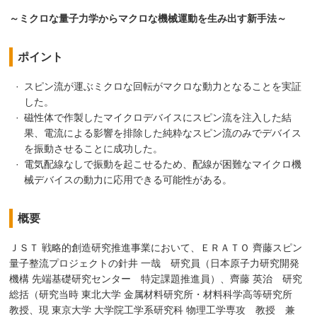
～ミクロな量子力学からマクロな機械運動を生み出す新手法～
ポイント
スピン流が運ぶミクロな回転がマクロな動力となることを実証
した。
磁性体で作製したマイクロデバイスにスピン流を注入した結
果、電流による影響を排除した純粋なスピン流のみでデバイス
を振動させることに成功した。
電気配線なしで振動を起こせるため、配線が困難なマイクロ機
械デバイスの動力に応用できる可能性がある。
概要
ＪＳＴ 戦略的創造研究推進事業において、ＥＲＡＴＯ 齊藤スピン
量子整流プロジェクトの針井 一哉 研究員（日本原子力研究開発
機構 先端基礎研究センター 特定課題推進員）、齊藤 英治 研究
総括（研究当時 東北大学 金属材料研究所・材料科学高等研究所
教授、現 東京大学 大学院工学系研究科 物理工学専攻 教授 兼