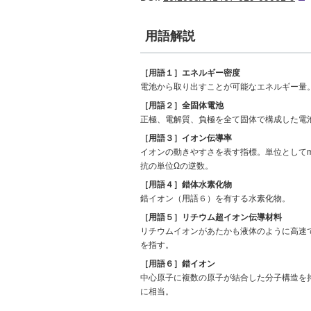
用語解説
［用語１］エネルギー密度
電池から取り出すことが可能なエネルギー量
［用語２］全固体電池
正極、電解質、負極を全て固体で構成した電
［用語３］イオン伝導率
イオンの動きやすさを表す指標。単位としてmS
抗の単位Ωの逆数。
［用語４］錯体水素化物
錯イオン（用語６）を有する水素化物。
［用語５］リチウム超イオン伝導材料
リチウムイオンがあたかも液体のように高速で動
を指す。
［用語６］錯イオン
中心原子に複数の原子が結合した分子構造を持
に相当。