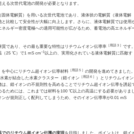
超える次世代電池の開発が必要となります。
（固体電解質）を用いる次世代電池であり、液体状の電解質（液体電解
池と比較して安全性が大幅に向上します。さらに、液体電解質では使用
エネルギー密度電極への適用可能性が広がるため、蓄電池の高エネルギ
［用語３］
解質であり、その最も重要な特性はリチウムイオン伝導率
です
−1
5 ℃）で1 mS cm
以上の、実用化されている液体電解質に匹敵す
］
［用語５］
を中心にリチウム超イオン伝導材料
の開発を進めてきました
［用語６］
水素が結合した水素クラスター（錯イオン
）とリチウムイオン
徴は、錯イオンの不規則性を高めることでリチウム超イオン伝導を誘起
るためには、これまでは材料を100 ℃以上の高温にする必要がありま
ンが規則正しく配列してしまうため、そのイオン伝導率が0.01 mS
温でのリチウム超イオン伝導の実現
を目指しました。ポイントは、錯イ