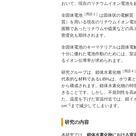
おいて、現在のリチウムイオン電池を
［用語２］
全固体電池
は固体状の電解質
質）を用いる現在のリチウムイオン電
困難であったリチウムや硫黄などの高
密度化も期待されます。
全固体電池のキーマテリアルは固体電
十分に優れた電池作動のためには、室温（2
るイオン伝導率が求められます。
［用語４
研究グループは、錯体水素化物
代表的な材料であるLiBH
は、ホウ素と
4
から構成されます。錯体水素化物の特
きることです。しかし、不規則性を高め
た。温度を下げた室温付近では、錯イオ
−1
cm
まで減少してしまいます。
研究の内容
本研究では、
錯体水素化物における室