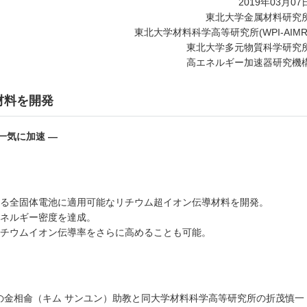
2019年03月07
東北大学金属材料研究
東北大学材料科学高等研究所(WPI-AIMR
東北大学多元物質科学研究
高エネルギー加速器研究機
材料を開発
一気に加速 —
いる全固体電池に適用可能なリチウム超イオン伝導材料を開発。
エネルギー密度を達成。
リチウムイオン伝導率をさらに高めることも可能。
の金相侖（キム サンユン）助教と同大学材料科学高等研究所の折茂慎一