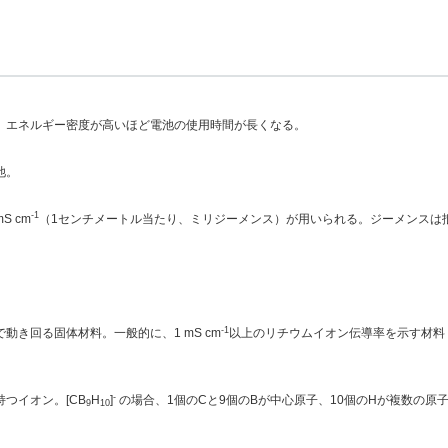
。エネルギー密度が高いほど電池の使用時間が長くなる。
池。
-1
 cm
（1センチメートル当たり、ミリジーメンス）が用いられる。ジーメンスは
-1
き回る固体材料。一般的に、1 mS cm
以上のリチウムイオン伝導率を示す材料
-
つイオン。[CB
H
]
の場合、1個のCと9個のBが中心原子、10個のHが複数の原
9
10