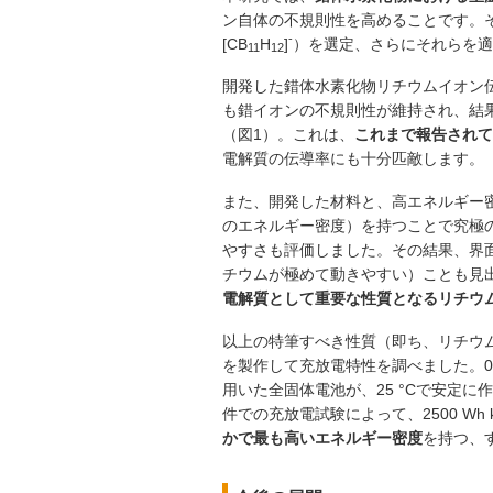
ン自体の不規則性を高めることです。そ
-
[CB
H
]
）を選定、さらにそれらを適
11
12
開発した錯体水素化物リチウムイオン伝導材
も錯イオンの不規則性が維持され、結果として
（図1）。これは、
これまで報告されて
電解質の伝導率にも十分匹敵します。
また、開発した材料と、高エネルギー
のエネルギー密度）を持つことで究極
やすさも評価しました。その結果、界面抵
チウムが極めて動きやすい）ことも見出し
電解質として重要な性質となるリチウ
以上の特筆すべき性質（即ち、リチウ
を製作して充放電特性を調べました。0.7
用いた全固体電池が、25 °Cで安定に
件での充放電試験によって、2500 Wh 
かで最も高いエネルギー密度
を持つ、