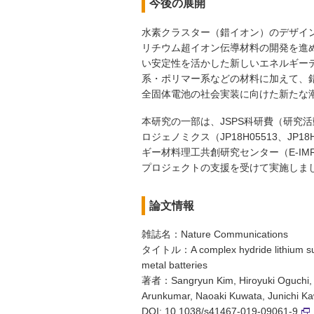
今後の展開
水素クラスター（錯イオン）のデザイ
リチウム超イオン伝導材料の開発を進
い安定性を活かした新しいエネルギー
系・ポリマー系などの材料に加えて、
全固体電池の社会実装に向けた新たな
本研究の一部は、JSPS科研費（研究活
ロジェノミクス（JP18H05513、J
ギー材料理工共創研究センター（E-IM
プロジェクトの支援を受けて実施しま
論文情報
雑誌名：Nature Communications
タイトル：A complex hydride lithium super
metal batteries
著者：Sangryun Kim, Hiroyuki Oguchi, N
Arunkumar, Naoaki Kuwata, Junichi Ka
DOI:
10.1038/s41467-019-09061-9