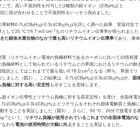
-
こで、高い不規則性を付与した2種類の錯イオン（[CB
H
]
と
9
10
切に混ぜ合わせることで不規則性をいっそう高めました。
料0.7Li(CB
H
)-0.3Li(CB
H
)を詳しく調べた結果、室温付近で
9
10
11
12
−1
25 °Cで6.7 mS cm
ものリチウムイオン伝導率が得られました
きた錯体水素化物のなかで最も高いリチウムイオン伝導率
であり、液体
密度（リチウムイオン電池の負極材料であるカーボンに比べて10倍程度
の負極材料として知られているリチウムとの界面におけるリチウムの動
2
抗としてはこれまでで最も低い0.78 Ω cm
となる（即ち、界面でリ
ました（図2）。この結果は、0.7Li(CB
H
)-0.3Li(CB
H
)が、
固
9
10
11
12
ム負極に対する高い安定性
も示すことを意味します。
ム超イオン伝導性とリチウム負極に対する高安定性）を受け、全固体電
Li(CB
H
)-0.3Li(CB
H
) とリチウムをそれぞれ固体電解質と負極に
9
10
11
12
作動することを実証しました（図3）。さらに、50 °C、20分で放電する
−1
kg
という、
リチウム負極が使用されているこれまでの全固体電池のな
すなわち
電池の使用時間が大幅に向上
することも実証しました。