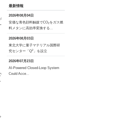
最新情報
2026年08月04日
が
安価な青色顔料触媒でCO
をガス燃
2
ー
料メタンに高効率変換する...
2026年08月03日
。
東北大学に量子マテリアル国際研
2
究センター「Q
」を設立
2026年07月23日
。
AI-Powered Closed-Loop System
Could Acce...
で
し
オ