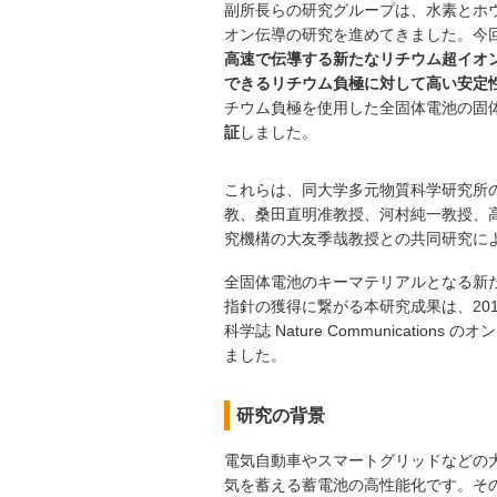
副所長らの研究グループは、水素とホ
オン伝導の研究を進めてきました。今
高速で伝導する新たなリチウム超イオ
できるリチウム負極に対して高い安定
チウム負極を使用した全固体電池の固
証
しました。
これらは、同大学多元物質科学研究所のArun
教、桑田直明准教授、河村純一教授、
究機構の大友季哉教授との共同研究に
全固体電池のキーマテリアルとなる新
指針の獲得に繋がる本研究成果は、201
科学誌 Nature Communications
ました。
研究の背景
電気自動車やスマートグリッドなどの
気を蓄える蓄電池の高性能化です。そ