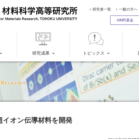
研究者一覧
一般の方へ
AIMR基金
研究成果
トピックス
 Releases
超イオン伝導材料を開発