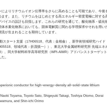
ンによりリチウムイオン伝導率をさらに高めることも可能であり、今後
めます。また、リチウムをはじめとする高エネルギー密度電極に対する
デバイスの設計も目指します。これらの研究を通じて、酸化物系・硫化
錯体水素化物系においても、固体電解質に関わる学理探求やそれを用い
潮流が生まれることを期待しています。
動スタート支援（17H06518、代表：金相侖）、新学術領域研究ハイド
P18H05518、領域代表：折茂慎一））、東北大学金属材料研究所 先端エネ
R）、同大学材料科学高等研究所（WPI-AIMR）アドバンストターゲット
した。
ionic conductor for high−energy−density all−solid−state lithium
aoki Toyama, Toyoto Sato, Shigeyuki Takagi, Toshiya Otomo, Dorai
wamura, and Shin-ichi Orimo