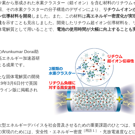
ウ素から形成された水素クラスター（錯イオン）を含む材料のリチウム
回、その水素クラスターの分子構造のデザインにより、
リチウムイオン
ン伝導材料を開発
しました。また、この材料は
高エネルギー密度化が実
性
を示すことも見出しました。開発したリチウム超イオン伝導材料を、
体電解質として用いることで、
電池の使用時間が大幅に向上することも
kumar Dorai助
高エネルギー加速器研
よる成果です。
たな固体電解質の開発
9年3月6日付で英国
 のオンライン版に掲載され
大型エネルギーデバイスを社会普及させるための重要課題のひとつは、
［用語１］
の実現のためには、安全性・エネルギー密度
・充放電速度など