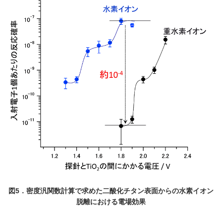
図5．密度汎関数計算で求めた二酸化チタン表面からの水素イオン
脱離における電場効果