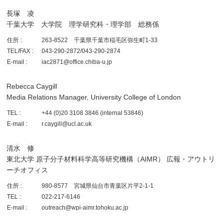
長塚 凌
千葉大学 大学院 理学研究科・理学部 総務係
住所 :
263-8522 千葉県千葉市稲毛区弥生町1-33
TEL/FAX :
043-290-2872/043-290-2874
E-mail :
iac2871@office.chiba-u.jp
Rebecca Caygill
Media Relations Manager, University College of London
TEL :
+44 (0)20 3108 3846 (internal 53846)
E-mail :
r.caygill@ucl.ac.uk
清水 修
東北大学 原子分子材料科学高等研究機構（AIMR） 広報・アウトリ
ーチオフィス
住所 :
980-8577 宮城県仙台市青葉区片平2-1-1
TEL :
022-217-6146
E-mail :
outreach@wpi-aimr.tohoku.ac.jp