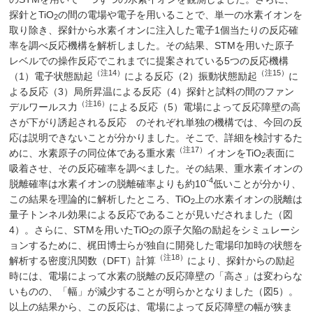
探針とTiO
の間の電場や電子を用いることで、単一の水素イオンを
2
取り除き、探針から水素イオンに注入した電子1個当たりの反応確
率を調べ反応機構を解析しました。その結果、STMを用いた原子
レベルでの操作反応でこれまでに提案されている5つの反応機構
（注14）
（注15）
（1）電子状態励起
による反応（2）振動状態励起
に
よる反応（3）局所昇温による反応（4）探針と試料の間のファン
（注16）
デルワールス力
による反応（5）電場によって反応障壁の高
さが下がり誘起される反応 のそれぞれ単独の機構では、今回の反
応は説明できないことが分かりました。そこで、詳細を検討するた
（注17）
めに、水素原子の同位体である重水素
イオンをTiO
表面に
2
吸着させ、その反応確率を調べました。その結果、重水素イオンの
-4
脱離確率は水素イオンの脱離確率よりも約10
低いことが分かり、
この結果を理論的に解析したところ、TiO
上の水素イオンの脱離は
2
量子トンネル効果による反応であることが見いだされました（図
4）。さらに、STMを用いたTiO
の原子欠陥の励起をシミュレーシ
2
ョンするために、梶田博士らが独自に開発した電場印加時の状態を
（注18）
解析する密度汎関数（DFT）計算
により、探針からの励起
時には、電場によって水素の脱離の反応障壁の「高さ」は変わらな
いものの、「幅」が減少することが明らかとなりました（図5）。
以上の結果から、この反応は、電場によって反応障壁の幅が狭ま