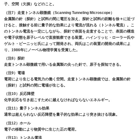
子、空間（欠損）などのこと。
（注7）走査トンネル顕微鏡（Scanning Tunneling Microscope）
金属製の針（探針）と試料の間に電圧を加え、探針と試料の距離を徐々に近づ
けると、接触する前に量子的な効果により電流が流れる（トンネル電流）。こ
のトンネル電流を一定にしながら、探針で表面を走査することで、表面の構造
や電子状態を原子レベルで直接観察できる装置。ハインリッヒ・ローラー氏や
ゲルト・ビーニッヒ氏によって開発され、両氏はこの装置の開発の成果によ
り、1986年にノーベル物理学賞を受賞した。
（注8）探針
走査トンネル顕微鏡で用いる金属製の尖った針で、原子を探知できる。
（注9）電場
電荷により生じる電気力の働く空間。走査トンネル顕微鏡では、金属製の針
（探針）と試料の間に電場が生じる。
（注10）反応障壁
化学反応を引き起こすために越えなければならないエネルギー。
（注11）量子トンネル効果
通常は超えられない反応障壁を量子的な効果により突き抜ける現象。
（注12）ホール
電子の移動により物質中に生じた正の電荷。
（注13）トンネル電流