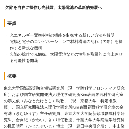
-欠陥を自在に操作し光触媒、太陽電池の革新的発展へ-
要点
光エネルギー変換材料の機能を制御する新しい方法を解明
電場と電子のコンビネーションで材料構造の乱れ（欠陥）を操
作する新規な機構
欠陥の操作で光触媒、太陽電池などの性能を飛躍的に向上させ
る可能性を開花
概要
東北大学国際高等融合領域研究所（現 学際科学フロンティア研究
所）および国立研究開発法人理化学研究所Kim表面界面科学研究室
の湊丈俊（みなとたけとし）助教、（現 京都大学 特定准教
授）、国立研究開発法人理化学研究所Kim表面界面科学研究室の金
有洙（きむゆうす）主任研究員、東京大学大学院新領域創成科学研
究科川合眞紀（かわいまき）特任教授、千葉大学大学院理学研究科
の梶田晴司（かじたせいじ）博士（現 豊田中央研究所）、中山隆