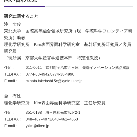
研究に関すること
湊 丈俊
東北大学 国際高等融合領域研究所（現 学際科学フロンティア研
究所）助教
理化学研究所 Kim表面界面科学研究室 基幹研究所研究員／客員
研究員
（現所属 京都大学産官学連携本部 特定准教授）
住所 :
611-0011 京都府宇治市五ヶ庄 先端イノベーション拠点施設
TEL/FAX :
0774-38-4942/0774-38-4996
E-mail :
minato.taketoshi.5x@kyoto-u.ac.jp
金 有洙
理化学研究所 Kim表面界面科学研究室 主任研究員
住所 :
351-0198 埼玉県和光市広沢2-1
TEL/FAX :
048‒467‒4073/048‒462‒4663
E-mail :
ykim@riken.jp