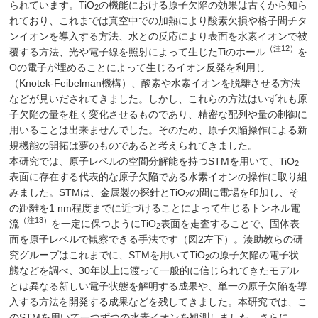
られています。TiO
の機能における原子欠陥の効果は古くから知ら
2
れており、これまでは真空中での加熱により酸素欠損や格子間チタ
ンイオンを導入する方法、水との反応により表面を水素イオンで被
（注12）
覆する方法、光や電子線を照射によって生じたTiのホール
を
Oの電子が埋めることによって生じるイオン反発を利用し
（Knotek-Feibelman機構）、酸素や水素イオンを脱離させる方法
などが見いだされてきました。しかし、これらの方法はいずれも原
子欠陥の量を粗く変化させるものであり、精密な配列や量の制御に
用いることは出来ませんでした。そのため、原子欠陥操作による新
規機能の開拓は夢のものであると考えられてきました。
本研究では、原子レベルの空間分解能を持つSTMを用いて、TiO
2
表面に存在する代表的な原子欠陥である水素イオンの操作に取り組
みました。STMは、金属製の探針とTiO
の間に電場を印加し、そ
2
の距離を1 nm程度までに近づけることによって生じるトンネル電
（注13）
流
を一定に保つようにTiO
表面を走査することで、固体表
2
面を原子レベルで観察できる手法です（図2左下）。湊助教らの研
究グループはこれまでに、STMを用いてTiO
の原子欠陥の電子状
2
態などを調べ、30年以上に渡って一般的に信じられてきたモデル
とは異なる新しい電子状態を解明する成果や、単一の原子欠陥を導
入する方法を開発する成果などを残してきました。本研究では、こ
のSTMを用いて一つずつの水素イオンを観測しました。さらに、