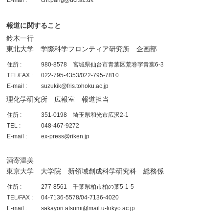
報道に関すること
鈴木一行
東北大学 学際科学フロンティア研究所 企画部
住所 :
980-8578 宮城県仙台市青葉区荒巻字青葉6-3
TEL/FAX :
022-795-4353/022-795-7810
E-mail :
suzukik@fris.tohoku.ac.jp
理化学研究所 広報室 報道担当
住所 :
351-0198 埼玉県和光市広沢2-1
TEL :
048-467-9272
E-mail :
ex-press@riken.jp
酒寄温美
東京大学 大学院 新領域創成科学研究科 総務係
住所 :
277-8561 千葉県柏市柏の葉5-1-5
TEL/FAX :
04-7136-5578/04-7136-4020
E-mail :
sakayori.atsumi@mail.u-tokyo.ac.jp