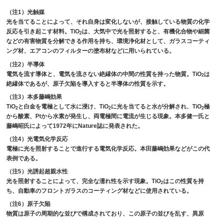
（注1）光触媒
光を当てることによって、それ自身は変化しないが、接触している物質の化学
反応を引き起こす材料。TiO
は、大気中で光を照射すると、有機化合物や細菌
2
などの有害物質を分解できる作用を持ち、環境浄化材として、ガラスコーティ
ング材、エアコンのフィルターの塗布材などに用いられている。
（注2）半導体
電気を流す導体と、電気を流さない絶縁体の中間の性質を持った物質。TiO
は
2
絶縁体であるが、原子欠陥を導入すると半導体の性質を示す。
（注3）本多藤嶋効果
TiO
と白金を電極として水に浸け、TiO
に光を当てると水が分解され、TiO
極
2
2
2
から酸素、Ptから水素が発生し、両電極間に電流が生じる現象。本多健一氏と
藤嶋昭氏によって1972年にNature誌に発表された。
（注4）光電気化学反応
電極に光を照射することで進行する電気化学反応。本田藤嶋効果などがこの代
表例である。
（注5）光誘起超親水性
光を照射することによって、完全な濡れ性を示す現象。TiO
はこの性質を持
2
ち、自動車のフロントガラスのコーティング材などに使用されている。
（注6）原子欠陥
物質は原子の周期的な並びで構成されており、この原子の並びを乱す、異原