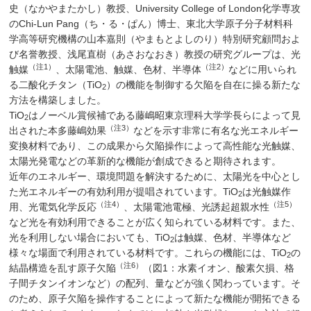
史（なかやまたかし）教授、University College of London化学専攻
のChi-Lun Pang（ち・る・ぱん）博士、東北大学原子分子材料科
学高等研究機構の山本嘉則（やまもとよしのり）特別研究顧問およ
び名誉教授、浅尾直樹（あさおなおき）教授の研究グループは、光
（注1）
（注2）
触媒
、太陽電池、触媒、色材、半導体
などに用いられ
る二酸化チタン（TiO
）の機能を制御する欠陥を自在に操る新たな
2
方法を構築しました。
TiO
はノーベル賞候補である藤嶋昭東京理科大学学長らによって見
2
（注3）
出された本多藤嶋効果
などを示す非常に有名な光エネルギー
変換材料であり、この成果から欠陥操作によって高性能な光触媒、
太陽光発電などの革新的な機能が創成できると期待されます。
近年のエネルギー、環境問題を解決するために、太陽光を中心とし
た光エネルギーの有効利用が提唱されています。TiO
は光触媒作
2
（注4）
（注5）
用、光電気化学反応
、太陽電池電極、光誘起超親水性
など光を有効利用できることが広く知られている材料です。また、
光を利用しない場合においても、TiO
は触媒、色材、半導体など
2
様々な場面で利用されている材料です。これらの機能には、TiO
の
2
（注6）
結晶構造を乱す原子欠陥
（図1：水素イオン、酸素欠損、格
子間チタンイオンなど）の配列、量などが強く関わっています。そ
のため、原子欠陥を操作することによって新たな機能が開拓できる