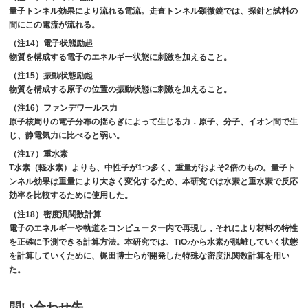
量子トンネル効果により流れる電流。走査トンネル顕微鏡では、探針と試料の
間にこの電流が流れる。
（注14）電子状態励起
物質を構成する電子のエネルギー状態に刺激を加えること。
（注15）振動状態励起
物質を構成する原子の位置の振動状態に刺激を加えること。
（注16）ファンデワールス力
原子核周りの電子分布の揺らぎによって生じる力．原子、分子、イオン間で生
じ、静電気力に比べると弱い。
（注17）重水素
T水素（軽水素）よりも、中性子が1つ多く、重量がおよそ2倍のもの。量子ト
ンネル効果は重量により大きく変化するため、本研究では水素と重水素で反応
効率を比較するために使用した。
（注18）密度汎関数計算
電子のエネルギーや軌道をコンピューター内で再現し，それにより材料の特性
を正確に予測できる計算方法。本研究では、TiO
から水素が脱離していく状態
2
を計算していくために、梶田博士らが開発した特殊な密度汎関数計算を用い
た。
問い合わせ先