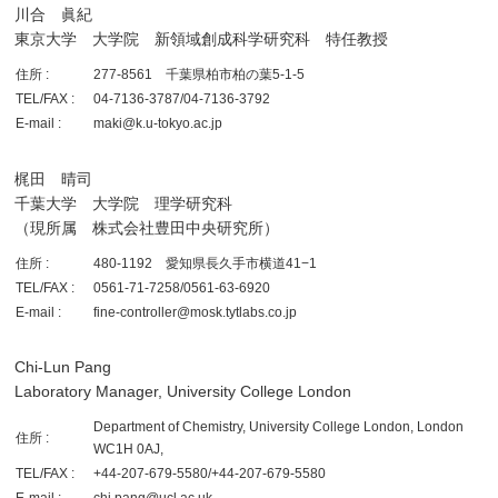
川合 眞紀
東京大学 大学院 新領域創成科学研究科 特任教授
住所 :
277-8561 千葉県柏市柏の葉5-1-5
TEL/FAX :
04-7136-3787/04-7136-3792
E-mail :
maki@k.u-tokyo.ac.jp
梶田 晴司
千葉大学 大学院 理学研究科
（現所属 株式会社豊田中央研究所）
住所 :
480-1192 愛知県長久手市横道41−1
TEL/FAX :
0561-71-7258/0561-63-6920
E-mail :
fine-controller@mosk.tytlabs.co.jp
Chi-Lun Pang
Laboratory Manager, University College London
Department of Chemistry, University College London, London
住所 :
WC1H 0AJ,
TEL/FAX :
+44-207-679-5580/+44-207-679-5580
E-mail :
chi.pang@ucl.ac.uk