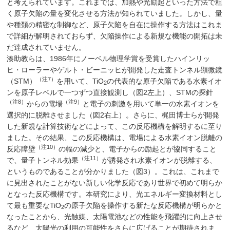
と考えられています。これまでは、加熱や光励起といった方法で粗
く原子欠陥の量を変化させる方法が知られていました。しかし、量
や種類の精密な制御など、原子欠陥を自在に操作する方法はこれま
で詳細が解明されておらず、欠陥操作による新規な機能の開拓は未
だ達成されていません。
湊助教らは、1986年にノーベル物理学賞を受賞したハインリッ
ヒ・ローラーやゲルト・ビーニッヒが開発した走査トンネル顕微鏡
（注7）
（STM）
を用いて、TiO
の代表的な原子欠陥である水素イオ
2
ンを原子レベルで一つずつ直接観測し（図2左上）、STMの探針
（注8）
（注9）
からの電場
と電子の刺激を用いて単一の水素イオンを
選択的に脱離させました（図2右上）。さらに、梶田博士らが開発
した新規な計算技術などによって、この反応機構を解明するに至り
ました。その結果、この反応機構は、電場による水素イオン脱離の
（注10）
反応障壁
の幅の減少と、電子からの励起とが協同すること
（注11）
で、量子トンネル効果
が誘発され水素イオンが脱離する、
というものであることが分かりました（図3）。これは、これまで
に見出されたことがない新しい化学反応であり世界で初めて明らか
となった反応機構です。本研究により、光エネルギー変換材料とし
て最も重要なTiO
の原子欠陥を操作する新たな反応機構が明らかと
2
なったことから、光触媒、太陽電池などの性能を飛躍的に向上させ
るなど、太陽光の利用の可能性をさらに広げることが期待されま