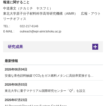
報道に関すること
中道康文（ナカミチ ヤスフミ）
東北大学原子分子材料科学高等研究機構（AIMR） 広報・アウト
リーチオフィス
TEL :
022-217-6146
E-MAIL :
outreach@wpi-aimr.tohoku.ac.jp
研究成果
+
最新情報
2026年08月04日
安価な青色顔料触媒でCO
をガス燃料メタンに高効率変換する...
2
2026年08月03日
2
東北大学に量子マテリアル国際研究センター「Q
」を設立
2026年07月23日