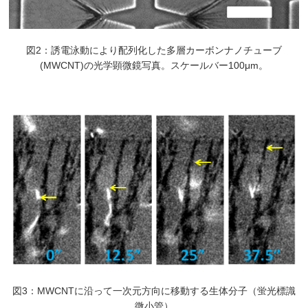
図2：誘電泳動により配列化した多層カーボンナノチューブ
(MWCNT)の光学顕微鏡写真。スケールバー100μm。
図3：MWCNTに沿って一次元方向に移動する生体分子（蛍光標識
微小管）