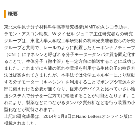
概要
東北大学原子分子材料科学高等研究機構(AIMR)のA.シコラ助手、
ラモン・アスコン助教、W.タイゼル ジュニア主任研究者らの研究
グループは、東北大学大学院工学研究科の梅津光央准教授らの研究
グループと共同で、レールのように配置したカーボンナノチューブ
（CNT）にキネシンと呼ばれる分子モータータンパク質を固定化す
ることで、生体分子（微小管）を一定方向に輸送することに成功し
ました。これまでにも液の流れや電場を利用する生体分子の輸送方
法は提案されてきましたが、本手法では化学エネルギーにより駆動
する分子モーター（キネシン）を利用することでポンプや電源を外
部に備え付ける必要が無くなり、従来のデバイスと比べて小さい輸
送システムで分子を一定方向に輸送することが可能となります。こ
れにより、製薬などにつながるタンパク質分析などを行う装置の小
型化などが期待されます。
上記の研究成果は、2014年1月8日にNano Lettersオンライン版に
掲載されました。