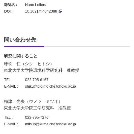
雑誌名 :
Nano Letters
DOI :
10.1021/nl4042388
問い合わせ先
研究に関すること
珠玖 仁（シク ヒトシ）
東北大学大学院環境科学研究科 准教授
TEL :
022-795-6167
E-MAIL :
shiku@bioinfo.che.tohoku.ac.jp
梅津 光央（ウメツ ミツオ）
東北大学大学院工学研究科 准教授
TEL :
022-795-7276
E-MAIL :
mitsuo@kuma.che.tohoku.ac.jp