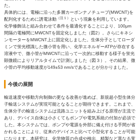
た。
具体的には、電極に沿った多層カーボンナノチューブ(MWCNT)を
（注１）
配列化するために誘電泳動
という現象を利用しています。
化学修飾法と組み合わせて条件を最適化することにより、100μm
間隔の電極間にMWCNTを固定化しました（図2）。さらにキネシ
ンモーターをMWCNT上に固定化しました。生体分子としてローダ
ミンで蛍光標識した微小管を用い、化学エネルギーATPが存在する
溶液中で、微小管がMWCNTに沿って一次的に移動する様子を蛍光
顕微鏡によりリアルタイムで計測しました（図３）。その結果、微
小管の平均移動速度が149±53 nm/sであることが分かりました。
今後の展開
輸送速度や移動方向制御の更なる改善が進めば、新規超小型生体分
子輸送システムが実現可能となることが期待できます。これまで、
生体分子の輸送システムは流路ユニットを組み上げる原理が主流で
あり、デバイス自体は小さくてもポンプや電気系統の付加が必須で
した。本システムでは、ポンプや電源を外部に備え付ける手間が省
かれることにより、従来のデバイスと比べて小型化することが可能
になります。本研究は、化学物質の合成や検出、精製など異なる実