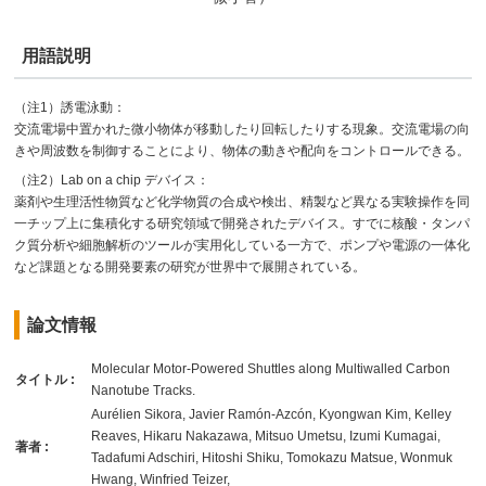
用語説明
（注1）誘電泳動：
交流電場中置かれた微小物体が移動したり回転したりする現象。交流電場の向
きや周波数を制御することにより、物体の動きや配向をコントロールできる。
（注2）Lab on a chip デバイス：
薬剤や生理活性物質など化学物質の合成や検出、精製など異なる実験操作を同
一チップ上に集積化する研究領域で開発されたデバイス。すでに核酸・タンパ
ク質分析や細胞解析のツールが実用化している一方で、ポンプや電源の一体化
など課題となる開発要素の研究が世界中で展開されている。
論文情報
Molecular Motor-Powered Shuttles along Multiwalled Carbon
タイトル :
Nanotube Tracks.
Aurélien Sikora, Javier Ramón-Azcón, Kyongwan Kim, Kelley
Reaves, Hikaru Nakazawa, Mitsuo Umetsu, Izumi Kumagai,
著者 :
Tadafumi Adschiri, Hitoshi Shiku, Tomokazu Matsue, Wonmuk
Hwang, Winfried Teizer,