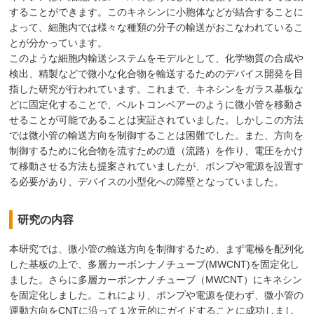
することができます。このキネシンに小胞体などが結合することに
よって、細胞内では様々な種類の分子の輸送がおこなわれているこ
とが分かっています。
このような細胞内輸送システムをモデルとして、化学物質の合成や
検出、精製などで微小な化合物を輸送するためのデバイス開発を目
指した研究が行われています。これまで、キネシンをガラス基板な
どに固定化することで、ベルトコンベアーのように微小管を移動さ
せることが可能であることは実証されていました。しかしこの方法
では微小管の輸送方向を制御することは困難でした。また、方向を
制御するために化合物を流すための道（流路）を作り、電圧をかけ
て移動させる方法も提案されていましたが、ポンプや電源を設置す
る必要があり、デバイスの小型化への障壁となっていました。
研究の内容
本研究では、微小管の輸送方向を制御するため、まず電極を配列化
した基板の上で、多層カーボンナノチューブ(MWCNT)を固定化し
ました。さらに多層カーボンナノチューブ（MWCNT）にキネシン
を固定化しました。これにより、ポンプや電源を使わず、微小管の
運動方向をCNTに沿って１次元的にガイドすることに成功しまし