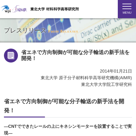
MENU
プレスリリース
Press Releases
省エネで方向制御が可能な分子輸送の新手法を
開発！
2014年01月21日
東北大学 原子分子材料科学高等研究機構(AIMR)
東北大学大学院工学研究科
省エネで方向制御が可能な分子輸送の新手法を開
発！
—CNTでできたレールの上にキネシンモーターを設置することで実
現—