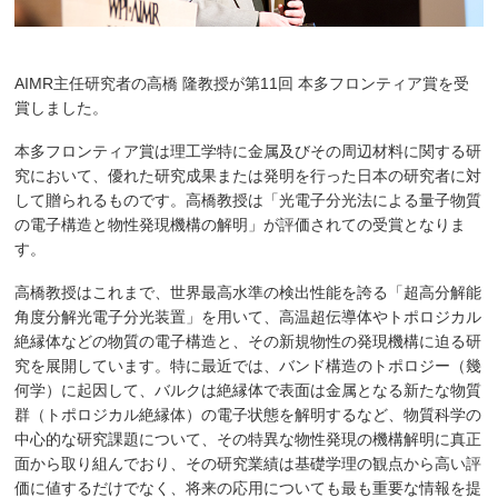
AIMR主任研究者の高橋 隆教授が第11回 本多フロンティア賞を受
賞しました。
本多フロンティア賞は理工学特に金属及びその周辺材料に関する研
究において、優れた研究成果または発明を行った日本の研究者に対
して贈られるものです。高橋教授は「光電子分光法による量子物質
の電子構造と物性発現機構の解明」が評価されての受賞となりま
す。
高橋教授はこれまで、世界最高水準の検出性能を誇る「超高分解能
角度分解光電子分光装置」を用いて、高温超伝導体やトポロジカル
絶縁体などの物質の電子構造と、その新規物性の発現機構に迫る研
究を展開しています。特に最近では、バンド構造のトポロジー（幾
何学）に起因して、バルクは絶縁体で表面は金属となる新たな物質
群（トポロジカル絶縁体）の電子状態を解明するなど、物質科学の
中心的な研究課題について、その特異な物性発現の機構解明に真正
面から取り組んでおり、その研究業績は基礎学理の観点から高い評
価に値するだけでなく、将来の応用についても最も重要な情報を提