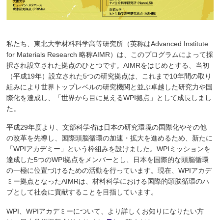
私たち、東北大学材料科学高等研究所（英称はAdvanced Institute
for Materials Research 略称AIMR）は、このプログラムによって採
択され設立された拠点のひとつです。AIMRをはじめとする、当初
（平成19年）設立された5つの研究拠点は、これまで10年間の取り
組みにより世界トップレベルの研究機関と並ぶ卓越した研究力や国
際化を達成し、「世界から目に見えるWPI拠点」として成長しまし
た。
平成29年度より、文部科学省は日本の研究環境の国際化やその他
の改革を先導し、国際頭脳循環の加速・拡大を進めるため、新たに
「WPIアカデミー」という枠組みを設けました。WPIミッションを
達成した5つのWPI拠点をメンバーとし、日本を国際的な頭脳循環
の一極に位置づけるための活動を行っています。現在、WPIアカデ
ミー拠点となったAIMRは、材料科学における国際的頭脳循環のハ
ブとして社会に貢献することを目指しています。
WPI、WPIアカデミーについて、より詳しくお知りになりたい方