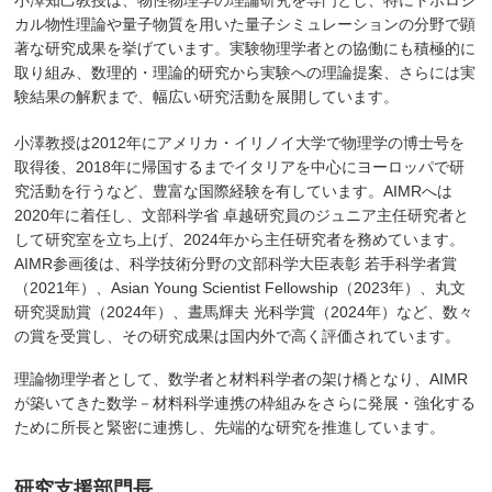
小澤知己教授は、物性物理学の理論研究を専門とし、特にトポロジ
カル物性理論や量子物質を用いた量子シミュレーションの分野で顕
著な研究成果を挙げています。実験物理学者との協働にも積極的に
取り組み、数理的・理論的研究から実験への理論提案、さらには実
験結果の解釈まで、幅広い研究活動を展開しています。
小澤教授は2012年にアメリカ・イリノイ大学で物理学の博士号を
取得後、2018年に帰国するまでイタリアを中心にヨーロッパで研
究活動を行うなど、豊富な国際経験を有しています。AIMRへは
2020年に着任し、文部科学省 卓越研究員のジュニア主任研究者と
して研究室を立ち上げ、2024年から主任研究者を務めています。
AIMR参画後は、科学技術分野の文部科学大臣表彰 若手科学者賞
（2021年）、Asian Young Scientist Fellowship（2023年）、丸文
研究奨励賞（2024年）、晝馬輝夫 光科学賞（2024年）など、数々
の賞を受賞し、その研究成果は国内外で高く評価されています。
理論物理学者として、数学者と材料科学者の架け橋となり、AIMR
が築いてきた数学－材料科学連携の枠組みをさらに発展・強化する
ために所長と緊密に連携し、先端的な研究を推進しています。
研究支援部門長