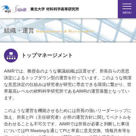
MENU
組織・運営
Organization & Management
トップマネージメント
AIMRでは、教授会のような審議組織は設置せず、所長自らの意思
決定によるトップダウン型の運営を行っています。このような簡潔
な意思決定の仕組みは研究者が研究に専念できる環境に繋がり、世
界最高レベルの材料科学研究所であるAIMRの運営基盤となってい
ます。
このような運営を機能させるためには所長の強いリーダーシップに
加え、所長とPI（主任研究者）が所の運営方針に関してベクトルを
合わせることも不可欠です。AIMRでは所長が必要と判断した事項
についてはPI Meetingを通じてPIと率直に意見交換、情報共有等を