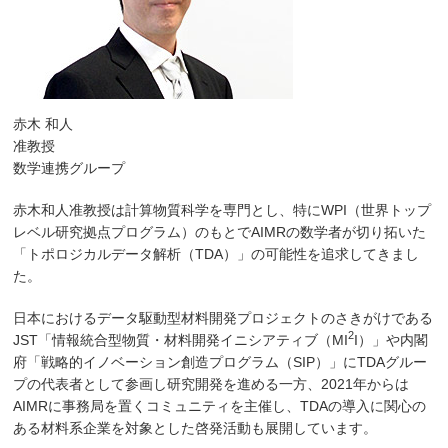
赤木 和人
准教授
数学連携グループ
赤木和人准教授は計算物質科学を専門とし、特にWPI（世界トップ
レベル研究拠点プログラム）のもとでAIMRの数学者が切り拓いた
「トポロジカルデータ解析（TDA）」の可能性を追求してきまし
た。
日本におけるデータ駆動型材料開発プロジェクトのさきがけである
2
JST「情報統合型物質・材料開発イニシアティブ（MI
I）」や内閣
府「戦略的イノベーション創造プログラム（SIP）」にTDAグルー
プの代表者として参画し研究開発を進める一方、2021年からは
AIMRに事務局を置くコミュニティを主催し、TDAの導入に関心の
ある材料系企業を対象とした啓発活動も展開しています。