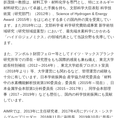
折茂慎一教授は、材料工学・材料化学を専門とし、特にエネルギー
材料研究において卓越した手腕を持ち、文部科学大臣表彰 科学技
術賞（研究部門）（2012年）、Science of Hydrogen & Energy
Award（2015年）をはじめとする多くの国内外の賞を受賞してい
ます。また2018年には、文部科学省 科学研究費助成事業 新学術領
域研究（研究領域提案型）において、最先端水素科学にかかわる
「ハイドロジェノミクス」の領域代表として当該分野を先導してい
ます。
また、フンボルト財団フェロー等としてドイツ・マックスプランク
研究所等での滞在・研究歴をもち国際的感覚も兼ね備え、東北大学
総長特別補佐（2012～2014年）、東北大学総長プロボスト室員
（2018年より）等、大学運営にも関わるなど、管理運営の経験も
十分に有しています。日本学術振興会 産学協力研究委員会「材料
中の水素機能解析技術第190委員会」委員長（2015年～現在）、日
本金属学会本部第1分科委員長（2015～2017年）、同学会本部理
事（2017～2019年）なども歴任し、国内の科学技術振興にも貢献
しています。
AIMRでは、2013年に主任研究者、2017年4月にデバイス・システ
ムグループリーダー、2018年11月に副所長、2019年10月に所長に