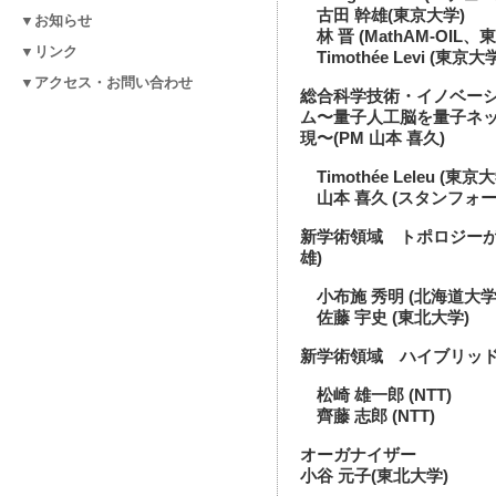
古田 幹雄(東京大学)
▼お知らせ
林 晋 (MathAM-OIL、
▼リンク
Timothée Levi (東京大
▼アクセス・お問い合わせ
総合科学技術・イノベー
ム〜量子人工脳を量子ネ
現〜(PM 山本 喜久)
Timothée Leleu (東京
山本 喜久 (スタンフォー
新学術領域 トポロジーが
雄)
小布施 秀明 (北海道大学
佐藤 宇史 (東北大学)
新学術領域 ハイブリッド量
松崎 雄一郎 (NTT)
齊藤 志郎 (NTT)
オーガナイザー
小谷 元子(東北大学)