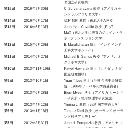
ダ国立研究機構）
第15回
2016年9月30日
C. Suryanarayana 教授（アメリカ セ
ントラルフロリダ大学）
第14回
2016年6月17日
福村 知昭 教授（東北大学AIMR）
第13回
2016年5月13日
Jean-Yves Cavaillé 教授（ELyT
MaX（東北大学に設置のジョイントラ
ボ), フランス リヨン大学）
第12回
2015年6月26日
B. Muralidharan 博士（インド インド
工科大学ボンベイ）
第11回
2014年6月27日
Michael B. Santos 教授（アメリカ オ
クラホマ大学）
第10回
2013年11月19日
Pawel Hawrylak 博士（カナダ カナダ
国立研究機構）
第9回
2013年10月1日
Yuan T. Lee 博士（台湾 台湾中央研究
院・1986年ノーベル化学賞受賞者）
第8回
2013年6月28日
Bjorn Mysen 博士（アメリカ カーネギ
ー研究所・地球物理学研究施設）
第7回
2013年4月12日
Yiming Li 教授（台湾 国立交通大学）
第6回
2013年1月18日
Tomasz Dietl 教授（ポーランド ポーラ
ンド科学アカデミー）
第5回
2012年8月31日
John H. Perepezko 教授（アメリカ ウ