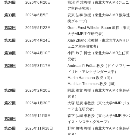
第34回
2026年6月26日
柿沼 洋 准教授（東北大学AIMRジュニ
ア主任研究者）
第33回
2026年6月5日
安東 弘泰 教授（東北大学AIMR 数学連
携グループ）
第32回
2026年5月22日
Gerrit Ernst-Wilhelm Bauer 教授（東北
大学AIMR主任研究者）
第31回
2026年4月24日
Xiao Zhang 准教授（東北大学AIMRジ
ュニア主任研究者）
第30回
2026年4月10日
小田 玲子 博士（東北大学AIMR主任研
究者）
第29回
2026年3月17日
Andreas P. Fröba 教授（ドイツ フリー
ドリヒ・アレクサンダー大学）
Martin Hartmann 教授（同）
Matthias Thommes 教授（同）
第28回
2026年2月20日
阿尻 雅文 教授（東北大学AIMR 主任研
究者）
第27回
2026年1月30日
大塚 朋廣 准教授（東北大学AIMR ジュ
ニア主任研究者）
2025年12月5日
森下 弘樹 准教授（東北大学AIMR デバ
第26回
イス・システムグループ）
第25回
2025年11月28日
野村 悠祐 教授（東北大学AIMR 主任研
究者）