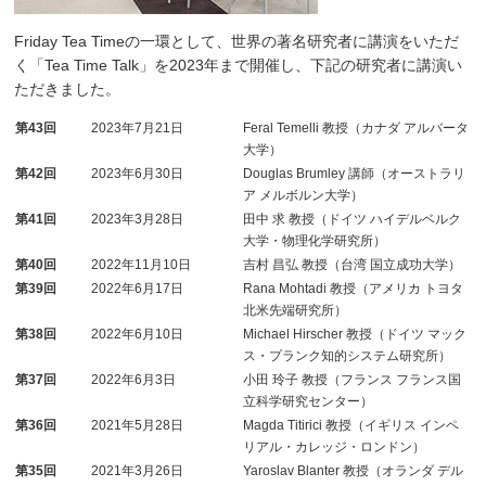
Friday Tea Timeの一環として、世界の著名研究者に講演をいただ
く「Tea Time Talk」を2023年まで開催し、下記の研究者に講演い
ただきました。
第43回
2023年7月21日
Feral Temelli 教授（カナダ アルバータ
大学）
第42回
2023年6月30日
Douglas Brumley 講師（オーストラリ
ア メルボルン大学）
第41回
2023年3月28日
田中 求 教授（ドイツ ハイデルベルク
大学・物理化学研究所）
第40回
2022年11月10日
吉村 昌弘 教授（台湾 国立成功大学）
第39回
2022年6月17日
Rana Mohtadi 教授（アメリカ トヨタ
北米先端研究所）
第38回
2022年6月10日
Michael Hirscher 教授（ドイツ マック
ス・プランク知的システム研究所）
第37回
2022年6月3日
小田 玲子 教授（フランス フランス国
立科学研究センター）
第36回
2021年5月28日
Magda Titirici 教授（イギリス インペ
リアル・カレッジ・ロンドン）
第35回
2021年3月26日
Yaroslav Blanter 教授（オランダ デル