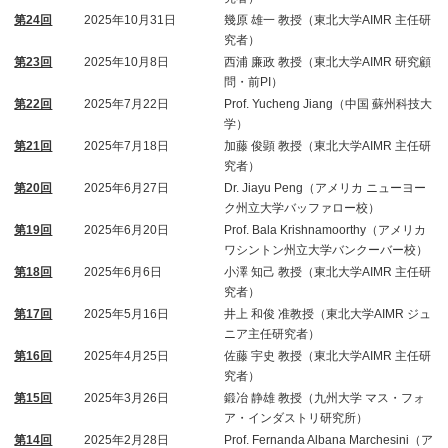
第24回
2025年10月31日
幾原 雄一 教授（東北大学AIMR 主任研
究者）
第23回
2025年10月8日
西浦 廉政 教授（東北大学AIMR 研究顧
問・前PI）
第22回
2025年7月22日
Prof. Yucheng Jiang（中国 蘇州科技大
学）
第21回
2025年7月18日
加藤 俊顕 教授（東北大学AIMR 主任研
究者）
第20回
2025年6月27日
Dr. Jiayu Peng（アメリカ ニューヨー
ク州立大学バッファロー校）
第19回
2025年6月20日
Prof. Bala Krishnamoorthy（アメリカ
ワシントン州立大学バンクーバー校）
第18回
2025年6月6日
小澤 知己 教授（東北大学AIMR 主任研
究者）
第17回
2025年5月16日
井上 和俊 准教授（東北大学AIMR ジュ
ニア主任研究者）
第16回
2025年4月25日
佐藤 宇史 教授（東北大学AIMR 主任研
究者）
第15回
2025年3月26日
鍛冶 静雄 教授（九州大学 マス・フォ
ア・インダストリ研究所）
第14回
2025年2月28日
Prof. Fernanda Albana Marchesini（ア