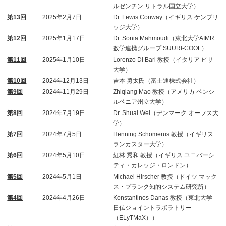
ルゼンチン リトラル国立大学）
第13回
2025年2月7日
Dr. Lewis Conway（イギリス ケンブリ
ッジ大学）
第12回
2025年1月17日
Dr. Sonia Mahmoudi（東北大学AIMR
数学連携グループ SUURI-COOL）
第11回
2025年1月10日
Lorenzo Di Bari 教授（イタリア ピサ
大学）
第10回
2024年12月13日
吉本 勇太氏（富士通株式会社）
第9回
2024年11月29日
Zhiqiang Mao 教授（アメリカ ペンシ
ルベニア州立大学）
第8回
2024年7月19日
Dr. Shuai Wei（デンマーク オーフス大
学）
第7回
2024年7月5日
Henning Schomerus 教授（イギリス
ランカスター大学）
第6回
2024年5月10日
紅林 秀和 教授（イギリス ユニバーシ
ティ・カレッジ・ロンドン）
第5回
2024年5月1日
Michael Hirscher 教授（ドイツ マック
ス・プランク知的システム研究所）
第4回
2024年4月26日
Konstantinos Danas 教授（東北大学
日仏ジョイントラボラトリー
（ELyTMaX））