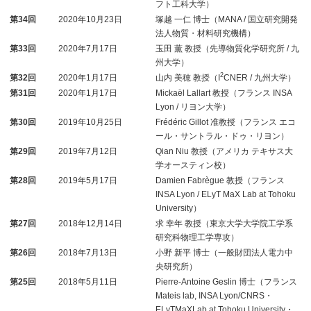
フト工科大学）
第34回
2020年10月23日
塚越 一仁 博士（MANA / 国立研究開発
法人物質・材料研究機構）
第33回
2020年7月17日
玉田 薫 教授（先導物質化学研究所 / 九
州大学）
2
第32回
2020年1月17日
山内 美穂 教授（I
CNER / 九州大学）
第31回
2020年1月17日
Mickaël Lallart 教授（フランス INSA
Lyon / リヨン大学）
第30回
2019年10月25日
Frédéric Gillot 准教授（フランス エコ
ール・サントラル・ドゥ・リヨン）
第29回
2019年7月12日
Qian Niu 教授（アメリカ テキサス大
学オースティン校）
第28回
2019年5月17日
Damien Fabrègue 教授（フランス
INSA Lyon / ELyT MaX Lab at Tohoku
University）
第27回
2018年12月14日
求 幸年 教授（東京大学大学院工学系
研究科物理工学専攻）
第26回
2018年7月13日
小野 新平 博士（一般財団法人電力中
央研究所）
第25回
2018年5月11日
Pierre-Antoine Geslin 博士（フランス
Mateis lab, INSA Lyon/CNRS・
ELyTMaXLab at Tohoku University・