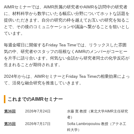
AIMRセミナーでは、AIMR所属の研究者やAIMRを訪問中の研究者
に、材料科学から数学にいたる幅広い分野についてホットな話題を
提供いただきます。自分の研究の枠を越えてお互いの研究を知るこ
とで、その後のコミュニケーションや議論へ繋がることを狙いとし
ています。
毎週金曜日に開催するFriday Tea Timeでは、リラックスした雰囲
気の中、研究者やスタッフの垣根なくAIMRのメンバーがコーヒー
を片手に語り合います。何気ない会話から研究者同士の化学反応が
生まれることが期待されます。
2024年からは、AIMRセミナーとFriday Tea Timeの相乗効果によっ
て、活発な融合研究を推進していきます。
これまでのAIMRセミナー
第36回
2026年7月24日
水藤 寛 教授（東北大学AIMR主任研究
者）
第35回
2026年7月17日
Sofia Lambropoulou 教授（アテネ工
科大学）