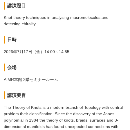
講演題目
Knot theory techniques in analysing macromolecules and
detecting chirality
日時
2026年7月17日（金）14:00～14:55
会場
AIMR本館 2階セミナールーム
講演要旨
The Theory of Knots is a modern branch of Topology with central
problem their classification. Since the discovery of the Jones
polynomial in 1984 the theory of knots, braids, surfaces and 3-
dimensional manifolds has found unexpected connections with