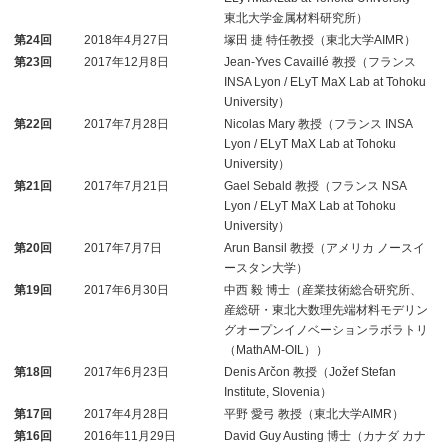
東北大学金属材料研究所）
第24回
2018年4月27日
塚田 捷 特任教授（東北大学AIMR）
第23回
2017年12月8日
Jean-Yves Cavaillé 教授（フランス
INSA Lyon / ELyT MaX Lab at Tohoku
University）
第22回
2017年7月28日
Nicolas Mary 教授（フランス INSA
Lyon / ELyT MaX Lab at Tohoku
University）
第21回
2017年7月21日
Gael Sebald 教授（フランス NSA
Lyon / ELyT MaX Lab at Tohoku
University）
第20回
2017年7月7日
Arun Bansil 教授（アメリカ ノースイ
ースタン大学）
第19回
2017年6月30日
中西 毅 博士（産業技術総合研究所、
産総研・東北大数理先端材料モデリン
グオープンイノベーションラボラトリ
（MathAM-OIL））
第18回
2017年6月23日
Denis Arčon 教授（Jožef Stefan
Institute, Slovenia）
第17回
2017年4月28日
平野 愛弓 教授（東北大学AIMR）
第16回
2016年11月29日
David Guy Austing 博士（カナダ カナ