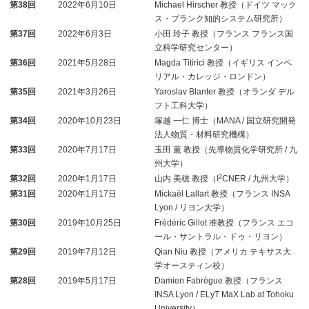
第38回
2022年6月10日
Michael Hirscher 教授（ドイツ マック
ス・プランク知的システム研究所）
第37回
2022年6月3日
小田 玲子 教授（フランス フランス国
立科学研究センター）
第36回
2021年5月28日
Magda Titirici 教授（イギリス インペ
リアル・カレッジ・ロンドン）
第35回
2021年3月26日
Yaroslav Blanter 教授（オランダ デル
フト工科大学）
第34回
2020年10月23日
塚越 一仁 博士（MANA / 国立研究開発
法人物質・材料研究機構）
第33回
2020年7月17日
玉田 薫 教授（先導物質化学研究所 / 九
州大学）
2
第32回
2020年1月17日
山内 美穂 教授（I
CNER / 九州大学）
第31回
2020年1月17日
Mickaël Lallart 教授（フランス INSA
Lyon / リヨン大学）
第30回
2019年10月25日
Frédéric Gillot 准教授（フランス エコ
ール・サントラル・ドゥ・リヨン）
第29回
2019年7月12日
Qian Niu 教授（アメリカ テキサス大
学オースティン校）
第28回
2019年5月17日
Damien Fabrègue 教授（フランス
INSA Lyon / ELyT MaX Lab at Tohoku
University）