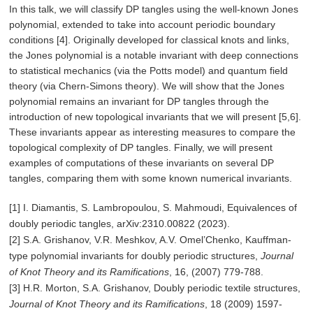
In this talk, we will classify DP tangles using the well-known Jones
polynomial, extended to take into account periodic boundary
conditions [4]. Originally developed for classical knots and links,
the Jones polynomial is a notable invariant with deep connections
to statistical mechanics (via the Potts model) and quantum field
theory (via Chern-Simons theory). We will show that the Jones
polynomial remains an invariant for DP tangles through the
introduction of new topological invariants that we will present [5,6].
These invariants appear as interesting measures to compare the
topological complexity of DP tangles. Finally, we will present
examples of computations of these invariants on several DP
tangles, comparing them with some known numerical invariants.
[1] I. Diamantis, S. Lambropoulou, S. Mahmoudi, Equivalences of
doubly periodic tangles, arXiv:2310.00822 (2023).
[2] S.A. Grishanov, V.R. Meshkov, A.V. Omel’Chenko, Kauffman-
type polynomial invariants for doubly periodic structures,
Journal
of Knot Theory and its Ramifications
, 16, (2007) 779-788.
[3] H.R. Morton, S.A. Grishanov, Doubly periodic textile structures,
Journal of Knot Theory and its Ramifications
, 18 (2009) 1597-