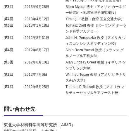
院・1986年ノーベル化学賞受賞者）
第8回
2013年6月28日
Bjorn Mysen 博士（アメリカ カーネギ
ー研究所・地球物理学研究施設）
第7回
2013年4月12日
Yiming Li 教授（台湾 国立交通大学）
第6回
2013年1月18日
Tomasz Dietl 教授（ポーランド ポーラ
ンド科学アカデミー）
第5回
2012年8月31日
John H. Perepezko 教授（アメリカ ウ
ィスコンシン大学マディソン校）
第4回
2012年8月17日
Alain Reza Yavari 教授（フランス グ
ルノーブル工科大学）
第3回
2012年8月10日
Alan Lindsay Greer 教授（イギリス ケ
ンブリッジ大学）
第2回
2012年7月6日
Winfried Teizer 教授（アメリカ テキサ
スA&M大学）
第1回
2012年5月25日
Thomas P. Russell 教授（アメリカ マ
サチューセッツ大学アマースト校）
問い合わせ先
東北大学材料科学高等研究所（AIMR）