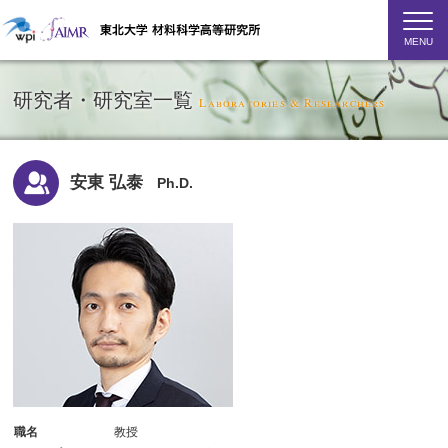
MENU
研究者・研究室一覧
Laboratories & Researchers
安東 弘泰
Ph.D.
職名
教授