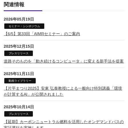
関連情報
2026年05月19日
セミナー・シンポジウム
【6/5】第33回「AIMRセミナー」のご案内
2025年12月15日
プレスリリース
道路そのものを「動き続けるコンピュータ」に変える新手法を提案
2025年11月11日
動画ライブラリー
【片平まつり2025】安東 弘泰教授による一般向け特別講義「環境
が計算するAI」が公開されました
2025年10月14日
プレスリリース
【延期】カーボンニュートラル燃料を活用したオンデマンドバスの
実証運行を実施します