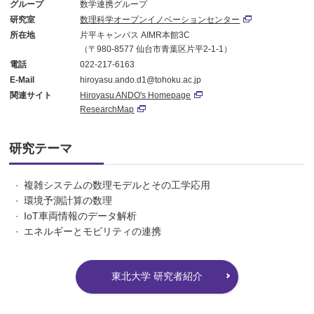
グループ
数学連携グループ
研究室
数理科学オープンイノベーションセンター
所在地
片平キャンパス AIMR本館3C
（〒980-8577 仙台市青葉区片平2-1-1）
電話
022-217-6163
E-Mail
hiroyasu.ando.d1@tohoku.ac.jp
関連サイト
Hiroyasu ANDO's Homepage
ResearchMap
研究テーマ
複雑システムの数理モデルとその工学応用
環境予測計算の数理
IoT車両情報のデータ解析
エネルギーとモビリティの連携
東北大学 研究者紹介