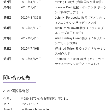
第7回
2013年4月12日
Yiming Li 教授（台湾 国立交通大学）
第6回
2013年1月18日
Tomasz Dietl 教授（ポーランド ポーラ
ンド科学アカデミー）
第5回
2012年8月31日
John H. Perepezko 教授（アメリカ ウ
ィスコンシン大学マディソン校）
第4回
2012年8月17日
Alain Reza Yavari 教授（フランス グ
ルノーブル工科大学）
第3回
2012年8月10日
Alan Lindsay Greer 教授（イギリス ケ
ンブリッジ大学）
第2回
2012年7月6日
Winfried Teizer 教授（アメリカ テキサ
スA&M大学）
第1回
2012年5月25日
Thomas P. Russell 教授（アメリカ マ
サチューセッツ大学アマースト校）
問い合わせ先
AIMR国際推進係
住所 :
〒980-8577 仙台市青葉区片平2-1-1
Tel :
022-217-5971
E-mail :
iac@grp.tohoku.ac.jp