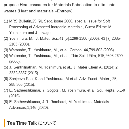
propose Heat cascades for Materials Fabrication to elliminate
wastes (Heat and materials =Entropy).
MRS Bulletin,25 [9], Sept. issue 2000, special issue for Soft
Processing of Advanced Inorganic Materials, Guest Editor: M.
Yoshimura and J. Livage.
Yoshimura, M., J. Mater. Sci.,41 [5],1299-1306 (2006), 43 [7] 2085-
2103 (2008).
Watanabe, T., Yoshimura, M., et al. Carbon, 44,799-802 (2006).
Watanabe, T., Yoshimura, M., et al., Thin Solid Film, 515,2696-2699
(2006).
J. Senthilnathan, M. Yoshimura et al., J. Mater Chem A, (2014) 2,
3332-3337 (2015).
Sanjeeva Rao, K and Yoshimura, M et al. Adv. Funct. Mater., 25,
298-305 (2015).
E. Satheeshkumar, Y. Gogotsi, M. Yoshimura, et al. Sci, Repts, 6,1-9
(2016).
E. Satheeshkumar, J.R. Rombardi, M. Yoshimura, Materials
Advances,1,146 (2020).
Tea Time Talk について