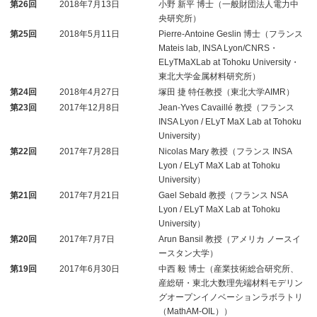
第26回
2018年7月13日
小野 新平 博士（一般財団法人電力中
央研究所）
第25回
2018年5月11日
Pierre-Antoine Geslin 博士（フランス
Mateis lab, INSA Lyon/CNRS・
ELyTMaXLab at Tohoku University・
東北大学金属材料研究所）
第24回
2018年4月27日
塚田 捷 特任教授（東北大学AIMR）
第23回
2017年12月8日
Jean-Yves Cavaillé 教授（フランス
INSA Lyon / ELyT MaX Lab at Tohoku
University）
第22回
2017年7月28日
Nicolas Mary 教授（フランス INSA
Lyon / ELyT MaX Lab at Tohoku
University）
第21回
2017年7月21日
Gael Sebald 教授（フランス NSA
Lyon / ELyT MaX Lab at Tohoku
University）
第20回
2017年7月7日
Arun Bansil 教授（アメリカ ノースイ
ースタン大学）
第19回
2017年6月30日
中西 毅 博士（産業技術総合研究所、
産総研・東北大数理先端材料モデリン
グオープンイノベーションラボラトリ
（MathAM-OIL））