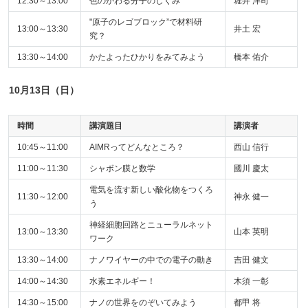
12:30～13:00
色のかわる分子のしくみ
堀井 洋司
"原子のレゴブロック”で材料研
13:00～13:30
井土 宏
究？
13:30～14:00
かたよったひかりをみてみよう
橋本 佑介
10月13日（日）
時間
講演題目
講演者
10:45～11:00
AIMRってどんなところ？
西山 信行
11:00～11:30
シャボン膜と数学
國川 慶太
電気を流す新しい酸化物をつくろ
11:30～12:00
神永 健一
う
神経細胞回路とニューラルネット
13:00～13:30
山本 英明
ワーク
13:30～14:00
ナノワイヤーの中での電子の動き
吉田 健文
14:00～14:30
水素エネルギー！
木須 一彰
14:30～15:00
ナノの世界をのぞいてみよう
都甲 将