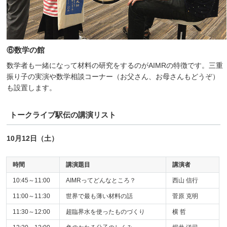
⑥数学の館
数学者も一緒になって材料の研究をするのがAIMRの特徴です。三重
振り子の実演や数学相談コーナー（お父さん、お母さんもどうぞ）
も設置します。
トークライブ駅伝の講演リスト
10月12日（土）
時間
講演題目
講演者
10:45～11:00
AIMRってどんなところ？
西山 信行
11:00～11:30
世界で最も薄い材料の話
菅原 克明
11:30～12:00
超臨界水を使ったものづくり
横 哲