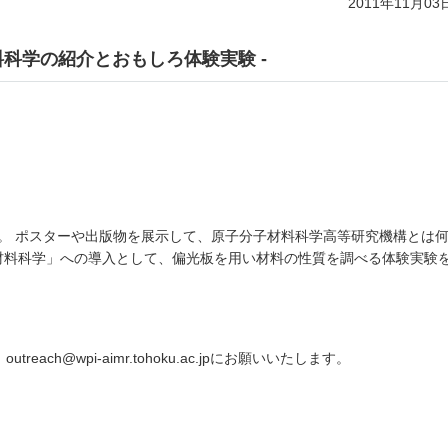
2011年11月03
料科学の紹介とおもしろ体験実験 -
す。 ポスターや出版物を展示して、原子分子材料科学高等研究機構とは
「材料科学」への導入として、偏光板を用い材料の性質を調べる体験実験
ach@wpi-aimr.tohoku.ac.jpにお願いいたします。