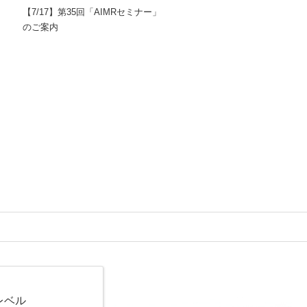
【7/17】第35回「AIMRセミナー」
のご案内
レベル