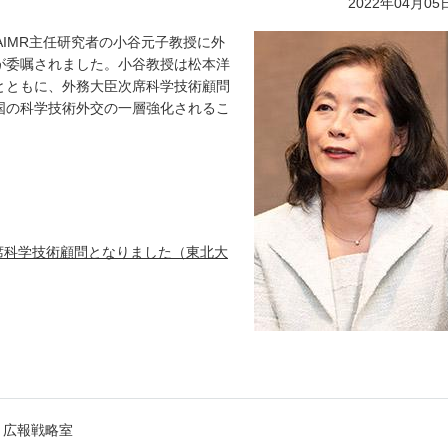
2022年04月05
AIMR主任研究者の小谷元子教授に外
が委嘱されました。小谷教授は松本洋
とともに、外務大臣次席科学技術顧問
国の科学技術外交の一層強化されるこ
席科学技術顧問となりました（東北大
 広報戦略室