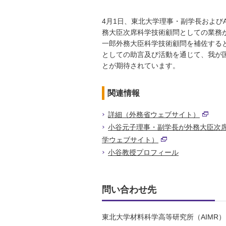
4月1日、東北大学理事・副学長および
務大臣次席科学技術顧問としての業務
一郎外務大臣科学技術顧問を補佐する
としての助言及び活動を通じて、我が
とが期待されています。
関連情報
詳細（外務省ウェブサイト）
小谷元子理事・副学長が外務大臣次
学ウェブサイト）
小谷教授プロフィール
問い合わせ先
東北大学材料科学高等研究所（AIMR）