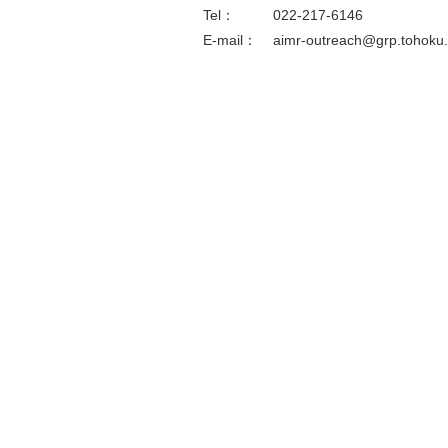
Tel：
022-217-6146
E-mail：
aimr-outreach@grp.tohoku.