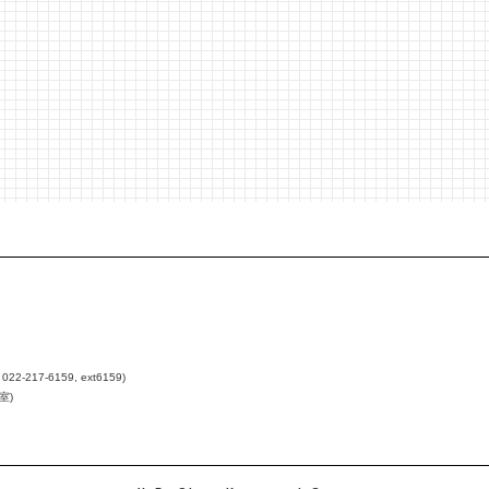
22-217-6159, ext6159)
室)