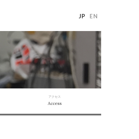
JP
EN
アクセス
Access